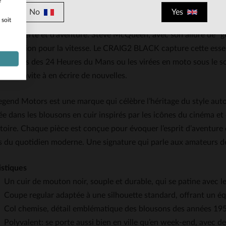
e
No
Yes
 soit
n puise son inspiration dans l’âge d’or d’Hollywood et des cours
de liberté et d’aventure. Steve McQueen, avec son allure de "ge
et passion pour la vitesse. Le CRAIG2 BLACK capture cette essenc
thiques des 24 Heures du Mans ou les virées en moto sous le sol
 et qui invite à en écrire de nouvelles.
Legend Motors est une marque qui célèbre l’héritage du style au
ée dans les blousons en cuir inspirés par les icônes du cinéma et 
stoire. Chaque pièce est conçue pour évoquer l’esprit d’aventure 
s du quotidien moderne. Une signature qui parle aux amateurs d
istiques
Un cuir de mouton noir, souple et durable, qui se patine avec 
Coupe regular adaptée à une silhouette standard, offrant un équ
Col chemise, détail emblématique des blousons des années 195
Polyvalent: se porte aussi bien en ville qu’en week-end, avec d