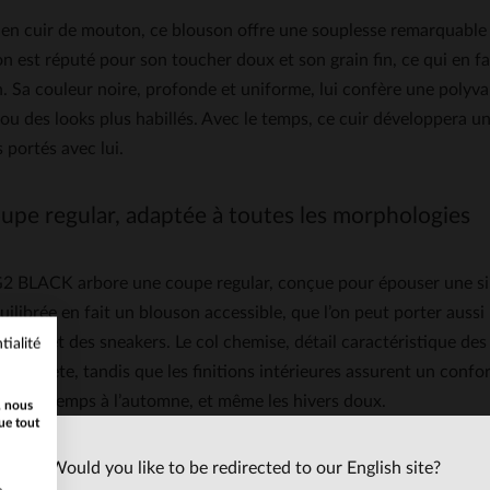
en cuir de mouton, ce blouson offre une souplesse remarquable t
 est réputé pour son toucher doux et son grain fin, ce qui en fa
. Sa couleur noire, profonde et uniforme, lui confère une polyva
ou des looks plus habillés. Avec le temps, ce cuir développera u
 portés avec lui.
upe regular, adaptée à toutes les morphologies
2 BLACK arbore une coupe regular, conçue pour épouser une silh
ilibrée en fait un blouson accessible, que l’on peut porter aussi
chino et des sneakers. Le col chemise, détail caractéristique de
tialité
e discrète, tandis que les finitions intérieures assurent un conf
du printemps à l’automne, et même les hivers doux.
, nous
ue tout
itage entre cinéma et courses automobiles
Would you like to be redirected to our English site?