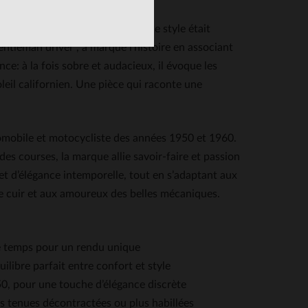
es automobiles, une époque où le style était
ntleman driver", a marqué l’histoire en associant
e: à la fois sobre et audacieux, il évoque les
eil californien. Une pièce qui raconte une
tomobile et motocycliste des années 1950 et 1960.
des courses, la marque allie savoir-faire et passion
et d’élégance intemporelle, tout en s’adaptant aux
e cuir et aux amoureux des belles mécaniques.
le temps pour un rendu unique
ilibre parfait entre confort et style
0, pour une touche d’élégance discrète
es tenues décontractées ou plus habillées