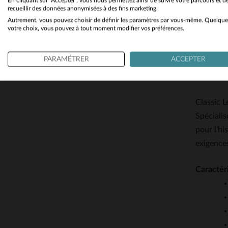
En cliquant sur "Accepter", vous nous permettez ainsi de suivre votre parcours et d
recueillir des données anonymisées à des fins marketing.
Autrement, vous pouvez choisir de définir les paramètres par vous-même. Quelque
Ce blouso
votre choix, vous pouvez à tout moment modifier vos préférences.
synonyme 
élégance 
PARAMÉTRER
ACCEPTER
routes my
histoire,
Classic 
Spécialis
pour l’hi
exigence
Caractér