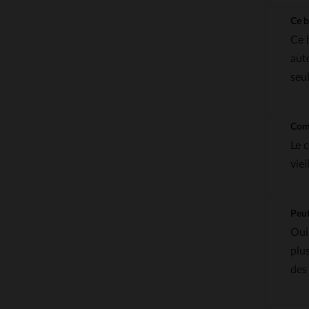
Ce b
Ce 
aut
seul
Comm
Le 
viei
Peut
Oui
plu
des