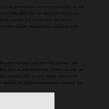
out en garantissant une bonne durabilité. Le cuir
it un choix idéal pour un vêtement à porter au
lence parfaite, que ce soit pour des tenues
ne patine unique, marquant les aventures et les
ouette standard sans être trop ajustée. Cette
 bien avec un jean brut et des bottines qu’avec un
s blousons de cette époque, ajoute une touche
ort optimal. Un vêtement pensé pour traverser les