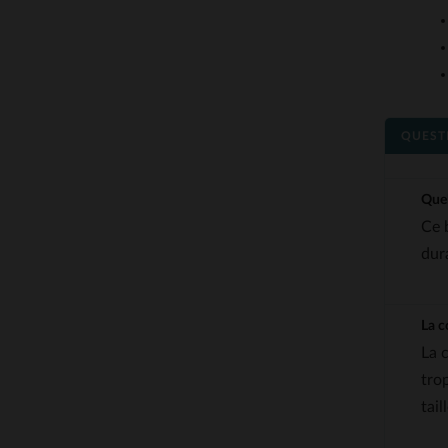
QUEST
Quel
Ce 
dura
La c
La 
tro
tai