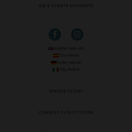
4,8/5 CLIENTS SATISFAITS
Leather-Jack.com
City-Piel.es
Leder-Jack.de
City-Pelle.it
SERVICE CLIENT
Suivre ma commande
Échange & Remboursement
CONSEILS CUIR-CITY.COM
Questions fréquentes
Livraison gratuite
Entretien du cuir