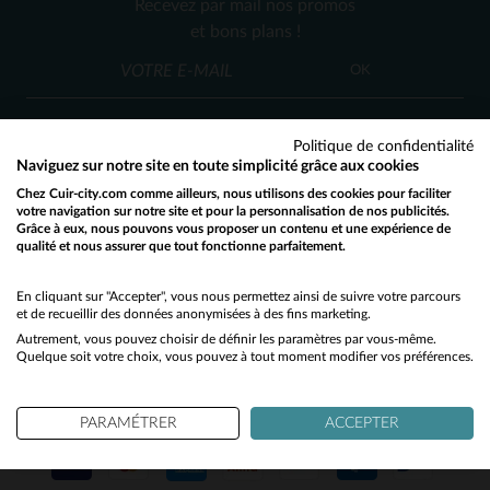
Recevez par mail nos promos
S
2XL
2XL
et bons plans !
OK
Politique de confidentialité
Naviguez sur notre site en toute simplicité grâce aux cookies
Chez Cuir-city.com comme ailleurs, nous utilisons des cookies pour faciliter
SERVICE CLIENT
votre navigation sur notre site et pour la personnalisation de nos publicités.
Grâce à eux, nous pouvons vous proposer un contenu et une expérience de
Nos conseillers sont à votre écoute
qualité et nous assurer que tout fonctionne parfaitement.
Would you like to be redirected to our English site?
03 59 08 80 80
contact@cuir-city.com
au
ou à
du lundi au vendredi de 10h à 12h30
No
En cliquant sur "Accepter", vous nous permettez ainsi de suivre votre parcours
et de recueillir des données anonymisées à des fins marketing.
et de 13h30 à 18h.
Autrement, vous pouvez choisir de définir les paramètres par vous-même.
Yes
Quelque soit votre choix, vous pouvez à tout moment modifier vos préférences.
NOS PARTENAIRES DE CONFIANCE
PARAMÉTRER
ACCEPTER