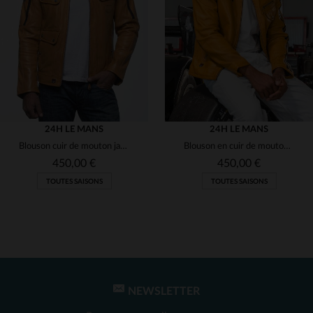
(2)
(1)
(2)
(2)
(2)
24H LE MANS
24H LE MANS
Blouson cuir de mouton jaune, coupe regular, style motard et coloré.
Blouson en cuir de mouton jaune, inspiré des légendes du sport auto.
(2)
450,00 €
450,00 €
TOUTES SAISONS
TOUTES SAISONS
(2)
(2)
NEWSLETTER
TAILLES DISPONIBLES
TAILLES DISPONIBLES