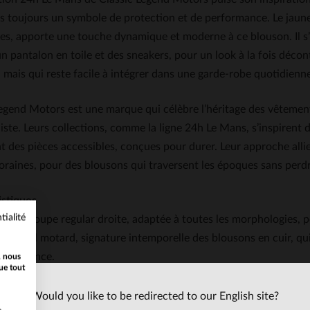
is toujours un symbole de protection et de performance. Le jaun
es, apporte une touche dynamique et moderne à ce blouson. Il s’
n pantalon en toile et des sneakers, pour un look à la fois déco
 mais qui reste facile à intégrer dans une garde-robe quotidienn
egend Motors est une marque qui célèbre l’héritage des vêtements
ste. Leurs collections, comme la ligne 24h Le Mans, s’inspirent
 des pièces accessibles, conçues pour durer. Leur approche allie
raines, pour des blousons qui traversent les époques sans perdr
istiques
tialité
Une coupe regular droite, adaptée à toutes les morphologies, p
Un col motard, signature intemporelle des blousons en cuir, qui
l’élégance.
, nous
ue tout
Un cuir de mouton souple et léger, idéal pour un port quotidie
unique.
Would you like to be redirected to our English site?