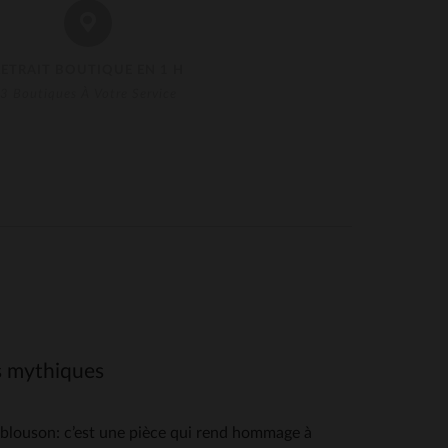
RETRAIT BOUTIQUE EN 1 H
3 Boutiques À Votre Service
ts mythiques
louson: c’est une pièce qui rend hommage à