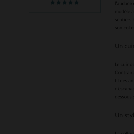
l’audace 
modèle al
sentiers 
son col m
Un cuir
Le cuir d
Contraire
fil des a
d’escapad
dessous s
Un styl
La collec