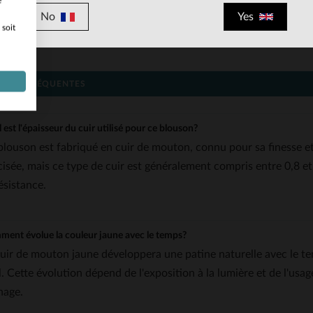
e
Une couleur jaune vibrante, inspirée par l’univers des courses
No
Yes
Un vêtement polyvalent, conçu pour toutes les saisons, même s’
 soit
supplémentaire par temps froid.
IONS FRÉQUENTES
 est l'épaisseur du cuir utilisé pour ce blouson?
blouson est fabriqué en cuir de mouton, connu pour sa finesse et 
cisée, mais ce type de cuir est généralement compris entre 0,8 et
ésistance.
ent évolue la couleur jaune avec le temps?
cuir de mouton jaune développera une patine naturelle avec le te
. Cette évolution dépend de l'exposition à la lumière et de l'usage
nage.