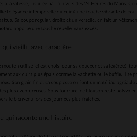
et à la vitesse, inspirée par l’univers des 24 Heures du Mans. Co
lie l’élégance intemporelle du cuir à une touche vibrante de coul
battus. Sa coupe regular, droite et universelle, en fait un vêteme
otard apporte une touche rebelle, sans excès.
 qui vieillit avec caractère
e mouton utilisé ici est choisi pour sa douceur et sa légèreté, to
ment aux cuirs plus épais comme la vachette ou le buffle, il se 
nnées. Son grain fin et sa souplesse en font un matériau agréable à
es plus aventureuses. Sans fourrure, ce blouson reste polyvalent
era le bienvenu lors des journées plus fraîches.
e qui raconte une histoire
tion 24h Le Mans de Classic Legend Motors puise son inspiration 