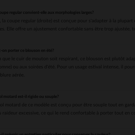
oupe regular convient-elle aux morphologies larges?
, la coupe regular (droite) est conçue pour s'adapter à la plupart
ges. Elle offre un ajustement confortable sans être trop ajustée, t
-on porter ce blouson en été?
n que le cuir de mouton soit respirant, ce blouson est plutôt ada
omne) ou aux soirées d'été. Pour un usage estival intense, il pour
blure aérée.
ol motard est-il rigide ou souple?
col motard de ce modèle est conçu pour être souple tout en garda
s raideur excessive, ce qui le rend confortable à porter tout en c
-il prévoir un entretien particulier pour conserver la couleur?