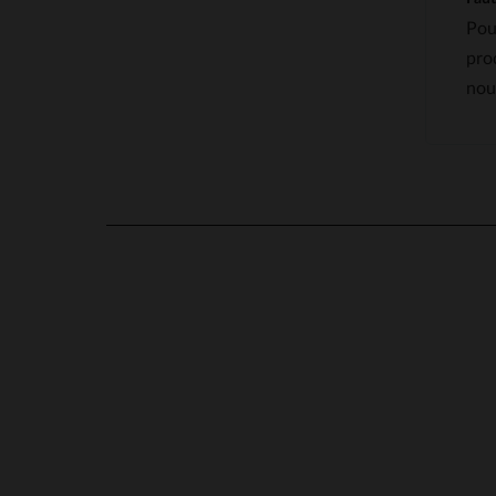
Pou
pro
nou
en cliquant ici