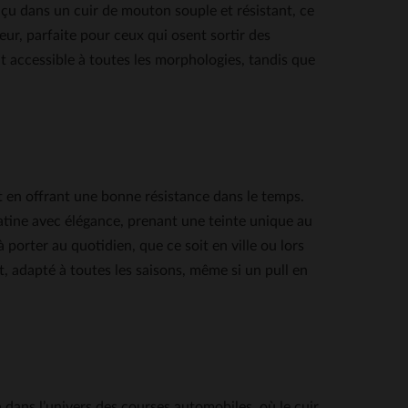
nçu dans un cuir de mouton souple et résistant, ce
eur, parfaite pour ceux qui osent sortir des
nt accessible à toutes les morphologies, tandis que
ut en offrant une bonne résistance dans le temps.
patine avec élégance, prenant une teinte unique au
 porter au quotidien, que ce soit en ville ou lors
, adapté à toutes les saisons, même si un pull en
dans l’univers des courses automobiles, où le cuir