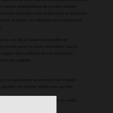
e, couleur emblématique de certains bolides
accorde aussi bien avec un jean brut et des boots
ntracté et soigné. Un vêtement qui ne passe pas
e.
 en cuir liés à l’univers automobile et
 des grands noms du sport mécanique, tout en
 respect des traditions du cuir et touches
e de leur superbe.
our un ajustement universel et confortable.
 apporte une touche rebelle sans sacrifier
n, qui se patine avec le temps pour un rendu