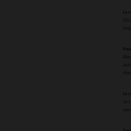
La c
Oui
lar
Peut
Bie
aut
dou
Le c
Le 
san
Faut