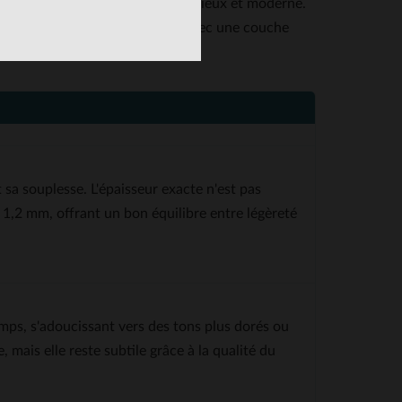
 automobiles, pour un style audacieux et moderne.
il est préférable de le porter avec une couche
sa souplesse. L'épaisseur exacte n'est pas
 1,2 mm, offrant un bon équilibre entre légèreté
mps, s'adoucissant vers des tons plus dorés ou
, mais elle reste subtile grâce à la qualité du