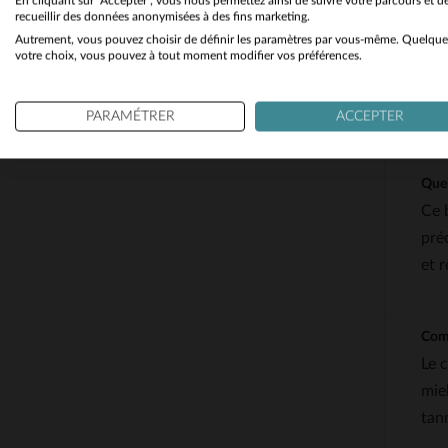
En cliquant sur "Accepter", vous nous permettez ainsi de suivre votre parcours et d
recueillir des données anonymisées à des fins marketing.
Autrement, vous pouvez choisir de définir les paramètres par vous-même. Quelque
votre choix, vous pouvez à tout moment modifier vos préférences.
PARAMÉTRER
ACCEPTER
QUEST
Quel
Ce 
pré
et r
Comm
Le 
miel
tan