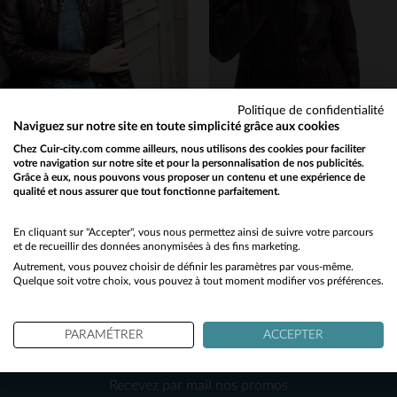
S
M
S
L
XL
2XL
3XL
Politique de confidentialité
Naviguez sur notre site en toute simplicité grâce aux cookies
ROSE GARDEN
ROSE GARDEN
Chez Cuir-city.com comme ailleurs, nous utilisons des cookies pour faciliter
votre navigation sur notre site et pour la personnalisation de nos publicités.
Cuir de mouton marron roux, marbré, pour un blouson aviateur vintage.
Blouson aviateur en cuir d'agneau lavé, style vintage et coupe slim.
Grâce à eux, nous pouvons vous proposer un contenu et une expérience de
349,00 €
299,00 €
qualité et nous assurer que tout fonctionne parfaitement.
Would you like to be redirected to our English site?
AUTOMNE/HIVER
TOUTES SAISONS
No
En cliquant sur "Accepter", vous nous permettez ainsi de suivre votre parcours
et de recueillir des données anonymisées à des fins marketing.
Autrement, vous pouvez choisir de définir les paramètres par vous-même.
Yes
Quelque soit votre choix, vous pouvez à tout moment modifier vos préférences.
PARAMÉTRER
ACCEPTER
NEWSLETTER
TAILLES DISPONIBLES
TAILLES DISPONIBLES
Recevez par mail nos promos
S
M
XL
L