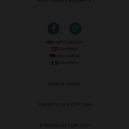
4,8/5 CLIENTS SATISFAITS
Leather-Jack.com
City-Piel.es
Leder-Jack.de
City-Pelle.it
SERVICE CLIENT
Suivre ma commande
Échange & Remboursement
CONSEILS CUIR-CITY.COM
Questions fréquentes
Livraison gratuite
Entretien du cuir
Contacter le service client
Guide des matières
À PROPOS DE CUIR-CITY