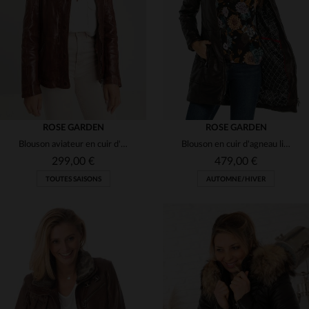
(2)
(5)
(6)
(1)
(1)
(6)
(5)
(3)
(3)
ROSE GARDEN
ROSE GARDEN
Blouson aviateur en cuir d'agneau lavé, effet vieilli et style rétro.
Blouson en cuir d'agneau lisse, doux et élégant pour l'hiver.
(1)
(1)
(5)
299,00 €
479,00 €
(3)
TOUTES SAISONS
AUTOMNE/HIVER
(2)
(3)
(3)
(3)
TAILLES DISPONIBLES
S
M
L
XL
2XL
TAILLES DISPONIBLES