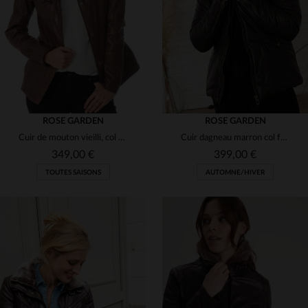
S
M
L
3XL
4XL
ROSE GARDEN
ROSE GARDEN
Cuir de mouton vieilli, col amovible.Coupe ajustée, style aviateur.
Cuir dagneau marron col fourrure ajusté matelassé pour lhiver
349,00 €
399,00 €
TOUTES SAISONS
AUTOMNE/HIVER
TAILLES DISPONIBLES
TAILLES DISPONIBLES