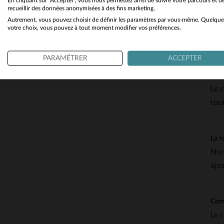
En cliquant sur "Accepter", vous nous permettez ainsi de suivre votre parcours et d
recueillir des données anonymisées à des fins marketing.
Autrement, vous pouvez choisir de définir les paramètres par vous-même. Quelque
votre choix, vous pouvez à tout moment modifier vos préférences.
QUEST
PARAMÉTRER
ACCEPTER
Quel
Le 
tou
La f
Non
aju
Comm
Le 