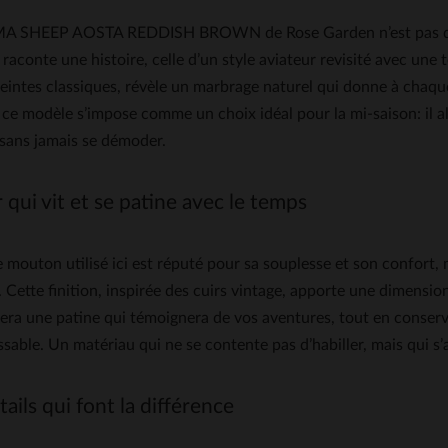
 SHEEP AOSTA REDDISH BROWN de Rose Garden n’est pas qu’un
 raconte une histoire, celle d’un style aviateur revisité avec u
teintes classiques, révèle un marbrage naturel qui donne à chaqu
 ce modèle s’impose comme un choix idéal pour la mi-saison: il all
sans jamais se démoder.
 qui vit et se patine avec le temps
e mouton utilisé ici est réputé pour sa souplesse et son confort, 
 Cette finition, inspirée des cuirs vintage, apporte une dimensio
ra une patine qui témoignera de vos aventures, tout en conservan
sable. Un matériau qui ne se contente pas d’habiller, mais qui s’a
ails qui font la différence