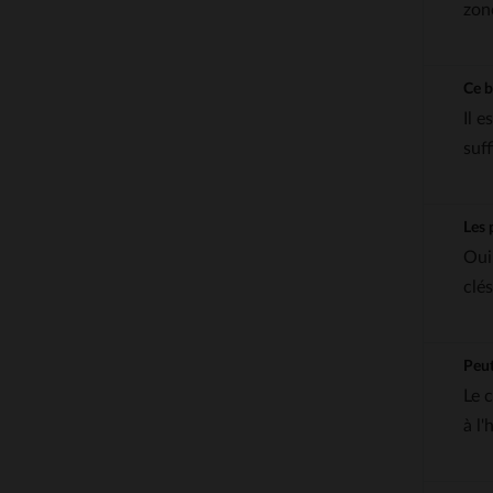
zon
Ce b
Il 
suf
Les 
Oui
clé
Peut
Le 
à l