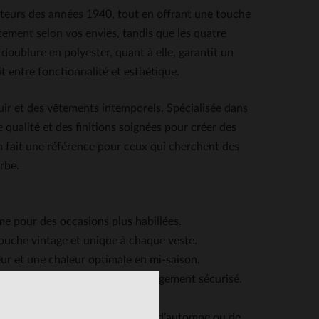
iateurs des années 1940, tout en offrant une touche
stement selon vos envies, tandis que les quatre
 doublure en polyester, quant à elle, garantit un
t entre fonctionnalité et esthétique.
uir et des vêtements intemporels. Spécialisée dans
e qualité et des finitions soignées pour créer des
n fait une référence pour ceux qui cherchent des
rbe.
me pour des occasions plus habillées.
ouche vintage et unique à chaque veste.
ur et une chaleur optimale en mi-saison.
silhouette tout en offrant un rangement sécurisé.
’isolation thermique.
journées fraîches qu’aux soirées d’automne ou de