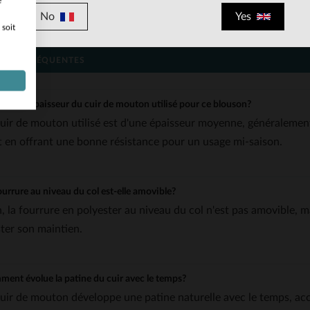
e
No
Yes
printemps.
 soit
IONS FRÉQUENTES
le est l'épaisseur du cuir de mouton utilisé pour ce blouson?
cuir de mouton utilisé est d'une épaisseur moyenne, généralement
t en offrant une bonne résistance pour un usage mi-saison.
ourrure au niveau du col est-elle amovible?
, la fourrure en polyester au niveau du col n'est pas amovible, ma
ster son maintien.
ent évolue la patine du cuir avec le temps?
cuir de mouton développe une patine naturelle avec le temps, ac