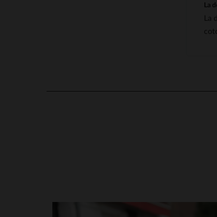
La d
La 
cot
4.3
/
5
Basé sur
7
avis soumis à un
contrôle
Voir tous les avis sur ce site
5
étoiles
5
en cliquant ici
4
étoiles
1
3
étoiles
0
2
étoiles
0
1
étoile
1
Trier les avis