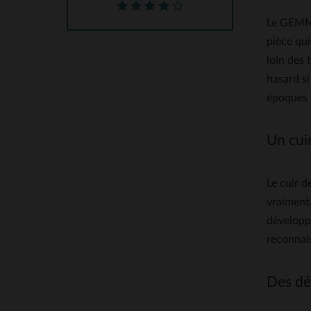
Le GEMMA
pièce qui
loin des 
hasard si
époques 
Un cuir
Le cuir d
vraiment.
développe
reconnais
Des dét