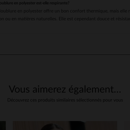
oublure en polyester est-elle respirante?
doublure en polyester offre un bon confort thermique, mais elle 
on ou en matières naturelles. Elle est cependant douce et résista
5
/
5
Avis collecté par un tiers
Conforme à la présentation originelle .
Avis du
03/04/2024
, suite à une expérience du
31/01/2024
par
Retaud J.
UTILE
(0)
Signaler
Vous aimerez également…
5
/
5
Avis collecté par un tiers
Découvrez ces produits similaires sélectionnés pour vous
Très satisfaite
Avis du
03/11/2023
, suite à une expérience du
27/10/2023
par
Cécile R.
UTILE
(0)
Signaler