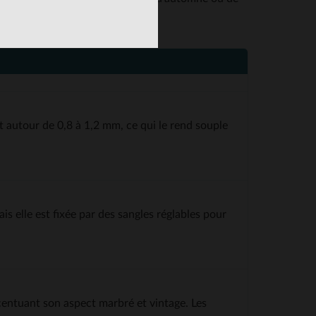
 autour de 0,8 à 1,2 mm, ce qui le rend souple
is elle est fixée par des sangles réglables pour
centuant son aspect marbré et vintage. Les