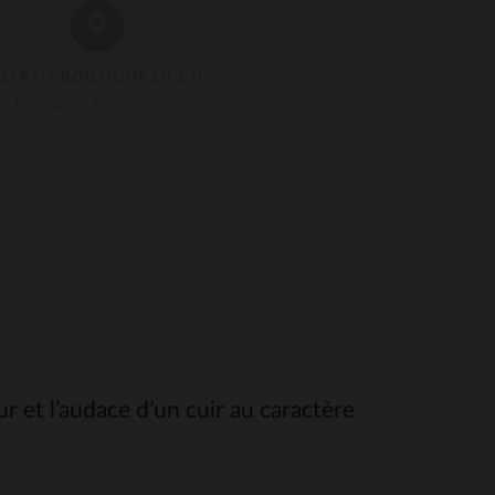
RETRAIT BOUTIQUE EN 1 H
3 Boutiques À Votre Service
r et l’audace d’un cuir au caractère