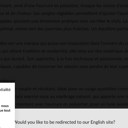
ntant, orné d’une fourrure en polyester, évoque les vestes d’av
r et de chaleur. Les sangles réglables permettent d’ajuster l’aju
ppées ajoutent une dimension pratique sans sacrifier le style. La
ptimal, même lors des journées plus fraîches. Un équilibre parfai
en est une marque qui puise son inspiration dans l’univers du c
s qui allient tradition et modernité, elle mise sur des matériaux d
 qui durent. Son approche, à la fois technique et passionnée, e
iques, capables de traverser les saisons sans perdre de leur supe
istiques
Un cuir souple et résistant, idéal pour un usage quotidien com
tialité
Un coloris marron roux au marbrage naturel, qui apporte une t
Un col montant avec fourrure en polyester, pour un look aviate
, nous
ue tout
Quatre poches zippées, pratiques et stylées, qui accentuent la 
Une doublure en polyester, douce et confortable, qui renforce l
Would you like to be redirected to our English site?
Une coupe mi-saison, polyvalente, qui s’adapte aussi bien aux 