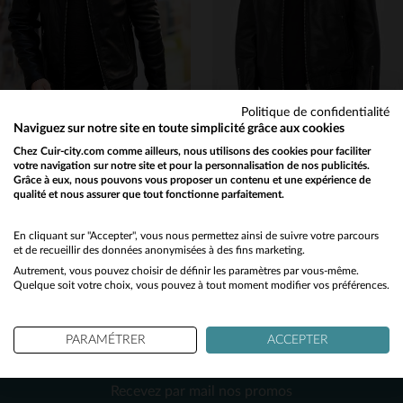
S
M
L
XL
3XL
3XL
4XL
Politique de confidentialité
Naviguez sur notre site en toute simplicité grâce aux cookies
SCHOTT
SCHOTT
Chez Cuir-city.com comme ailleurs, nous utilisons des cookies pour faciliter
votre navigation sur notre site et pour la personnalisation de nos publicités.
Blouson en cuir col chemise simple noir
Blouson en cuir de mouton noir, fin et léger, signé Schott.
Grâce à eux, nous pouvons vous proposer un contenu et une expérience de
299,00 €
399,00 €
qualité et nous assurer que tout fonctionne parfaitement.
Would you like to be redirected to our English site?
TOUTES SAISONS
TOUTES SAISONS
No
En cliquant sur "Accepter", vous nous permettez ainsi de suivre votre parcours
et de recueillir des données anonymisées à des fins marketing.
Autrement, vous pouvez choisir de définir les paramètres par vous-même.
Yes
Quelque soit votre choix, vous pouvez à tout moment modifier vos préférences.
PARAMÉTRER
ACCEPTER
NEWSLETTER
TAILLES DISPONIBLES
TAILLES DISPONIBLES
Recevez par mail nos promos
L
2XL
3XL
XL
2XL
3XL