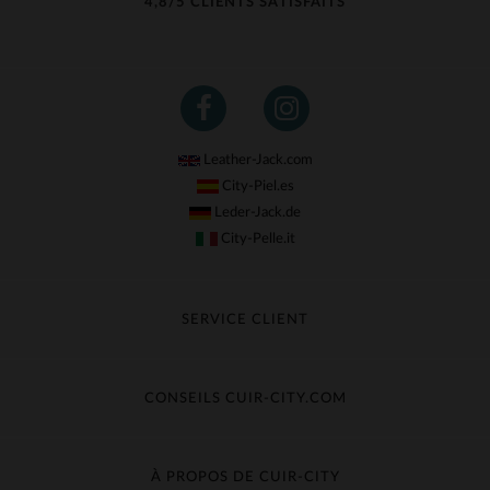
4,8/5 CLIENTS SATISFAITS
Leather-Jack.com
City-Piel.es
Leder-Jack.de
City-Pelle.it
SERVICE CLIENT
Suivre ma commande
Échange & Remboursement
CONSEILS CUIR-CITY.COM
Questions fréquentes
Livraison gratuite
Entretien du cuir
Contacter le service client
Guide des matières
À PROPOS DE CUIR-CITY