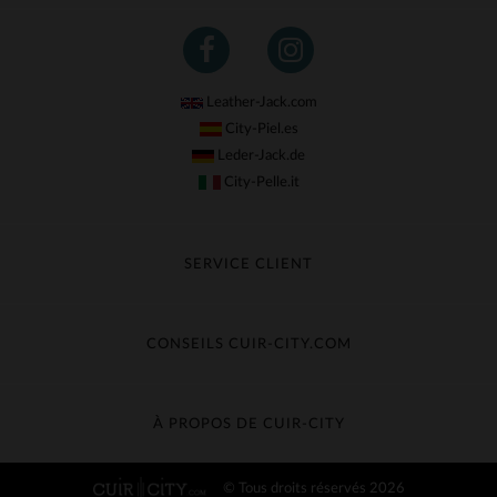
Leather-Jack.com
City-Piel.es
Leder-Jack.de
City-Pelle.it
SERVICE CLIENT
Suivre ma commande
Échange & Remboursement
CONSEILS CUIR-CITY.COM
Questions fréquentes
Livraison gratuite
Entretien du cuir
Contacter le service client
Guide des matières
À PROPOS DE CUIR-CITY
Guide des tailles
Découvrez Cuir-City
© Tous droits réservés 2026