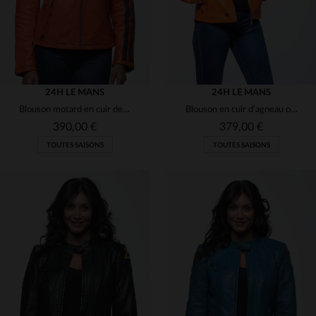
24H LE MANS
24H LE MANS
Blouson motard en cuir de mouton orange. Souple, léger et intemporel.
Blouson en cuir d'agneau orange, col motard, coupe régulière.
390,00 €
379,00 €
TOUTES SAISONS
TOUTES SAISONS
TAILLES DISPONIBLES
TAILLES DISPONIBLES
L
XL
L
XL