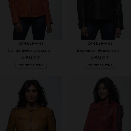
24H LE MANS
24H LE MANS
Cuir de mouton orange, doux et lumineux, style racing mythique.
Blouson cuir de mouton noir, col motard et coupe droite intemporelle.
389,00 €
389,00 €
TOUTES SAISONS
TOUTES SAISONS
TAILLES DISPONIBLES
TAILLES DISPONIBLES
L
L
XL