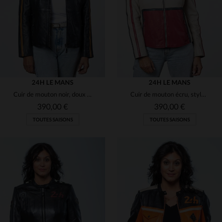
S
M
L
XL
M
L
XL
24H LE MANS
24H LE MANS
Cuir de mouton noir, doux et léger, pour un blouson motard intemporel.
Cuir de mouton écru, style racing : souplesse et légèreté.
390,00 €
390,00 €
TOUTES SAISONS
TOUTES SAISONS
TAILLES DISPONIBLES
TAILLES DISPONIBLES
M
L
XL
S
L
XL