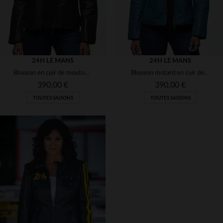
24H LE MANS
24H LE MANS
Blouson en cuir de mouton noir, coupe droite, style bomber motard.
Blouson motard en cuir de mouton bleu océan, léger et souple.
390,00 €
390,00 €
TOUTES SAISONS
TOUTES SAISONS
TAILLES DISPONIBLES
TAILLES DISPONIBLES
L
XL
XS