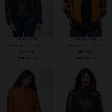
24H LE MANS
24H LE MANS
Blouson cuir de mouton MARYLIN BLACK, style motard et décontracté.
Blouson cuir de mouton orange, édition 24h du Mans, style pilote.
379,00 €
389,00 €
TOUTES SAISONS
TOUTES SAISONS
TAILLES DISPONIBLES
TAILLES DISPONIBLES
L
2XL
S
L
XL