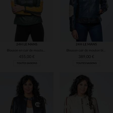
S
M
L
XL
2XL
S
M
L
XL
2XL
24H LE MANS
24H LE MANS
Blouson en cuir de mouton vert vintage, souple et léger, style motard.
Blouson cuir de mouton bleu royal.Licence 24h Le Mans, coupe slim.
455,00 €
389,00 €
TOUTES SAISONS
TOUTES SAISONS
TAILLES DISPONIBLES
TAILLES DISPONIBLES