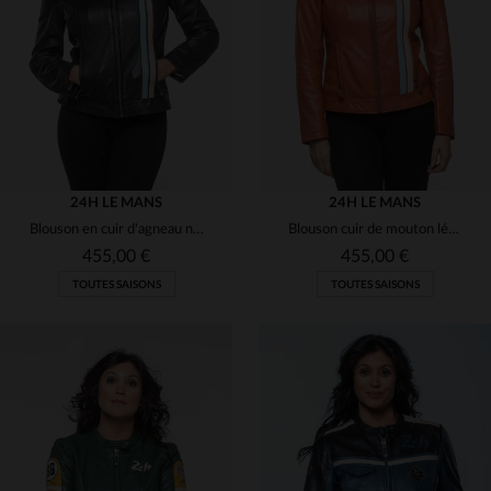
(17)
(17)
(17)
(17)
24H LE MANS
24H LE MANS
Blouson en cuir d'agneau noir, col motard, coupe décontractée.
Blouson cuir de mouton léger, col motard, style sport des 24H du Mans.
(17)
455,00 €
455,00 €
TOUTES SAISONS
TOUTES SAISONS
(4)
(17)
(17)
TAILLES DISPONIBLES
TAILLES DISPONIBLES