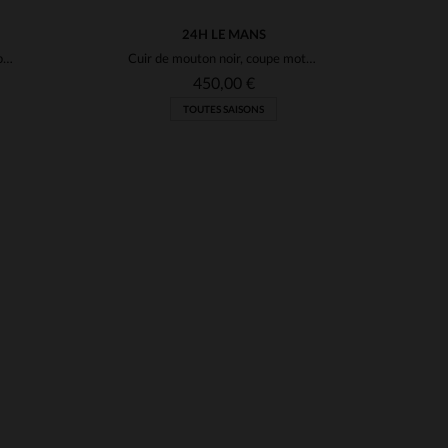
24H LE MANS
Un blouson en cuir de mouton bleu océan, signature des 24 Heures du Mans, alliant légèreté et style intemporel.
Cuir de mouton noir, coupe motard. Un hommage aux 24 Heures du Mans.
450,00 €
TOUTES SAISONS
S
TAILLES DISPONIBLES