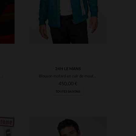
24H LE MANS
Cuir de mouton noir, souple et léger, pour un blouson motard régulier.
Blouson motard en cuir de mouton bleu Mallard, coupe regular.
450,00 €
TOUTES SAISONS