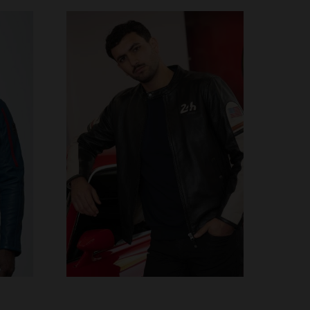
S
TAILLES DISPONIBLES
S
L
XL
2XL