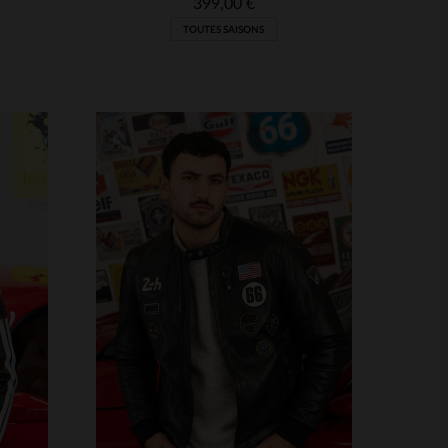
399,00 €
TOUTES SAISONS
S
TAILLES DISPONIBLES
XL
M
L
XL
2XL