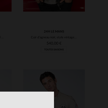
24H LE MANS
Cuir de mouton noir, col motard : l'esprit des 24H du Mans en blouson.
Cuir d'agneau noir, style vintage inspiré des 24 Heures du Mans.
540,00 €
TOUTES SAISONS