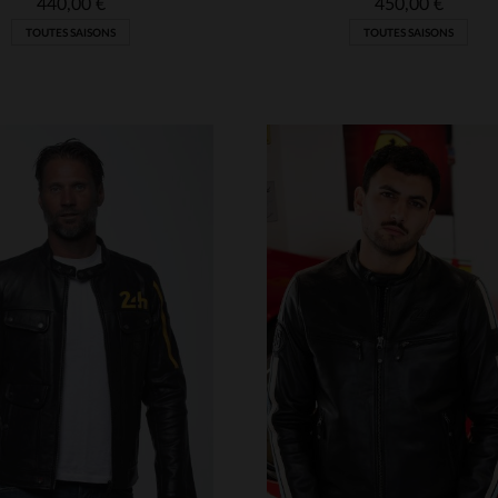
440,00 €
450,00 €
TOUTES SAISONS
TOUTES SAISONS
ILLES DISPONIBLES
TAILLES DISPONIBLE
M
L
XL
2XL
S
L
XL
2XL
3