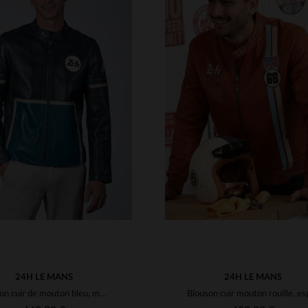
ILLES DISPONIBLES
TAILLES DISPONIBLE
M
L
XL
2XL
3XL
M
L
XL
2XL
3XL
4XL
5XL
24H LE MANS
24H LE MANS
Blouson cuir de mouton bleu, motard.Léger, coupe droite, décontracté.