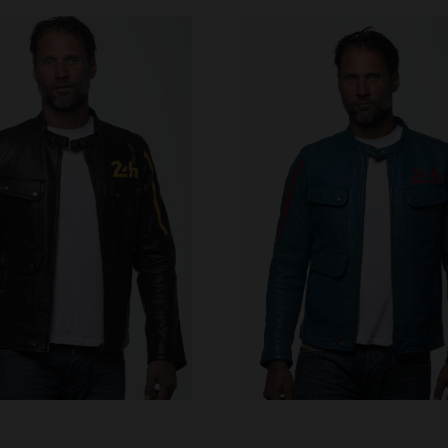
ILLES DISPONIBLES
TAILLES DISPONIBLE
M
L
2XL
L
2XL
3XL
4XL