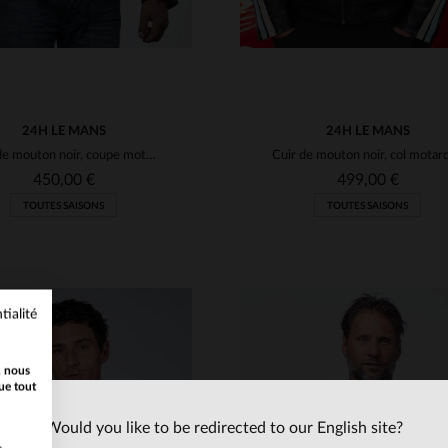
24H LE MANS
24H LE MANS
Cuir de mouton noir, coupe motard, inspiré des 24H du Mans.
450,00 €
499,00 €
TOUTES SAISONS
TOUTES SAISONS
tialité
, nous
ue tout
Would you like to be redirected to our English site?