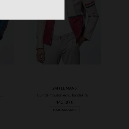
S
TAILLES DISPONIBLES
M
L
XL
2XL
24H LE MANS
Cuir de mouton bleu océan, souple et léger, inspiré du Mans.
Cuir de mouton écru, bandes racing : l'esprit des 24 Heures du Mans.
440,00 €
TOUTES SAISONS