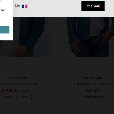
e
No
Yes
 soit
ILLES DISPONIBLES
TAILLES DISPONIBLE
M
L
XL
2XL
3XL
L
XL
2XL
3XL
24H LE MANS
24H LE MANS
Blouson en cuir de mouton bleu océan, souple et léger, style racing.
249,00 €
450,00 €
440,00 €
PROMO
−43 %
TOUTES SAISONS