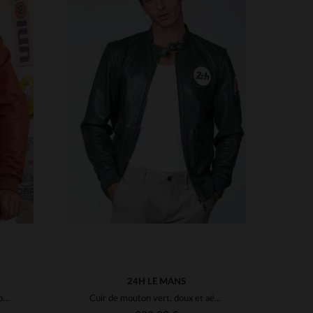
S
4XL
TAILLES DISPONIBLES
S
M
L
XL
2XL
3XL
24H LE MANS
Blouson cuir mouton rouille, esprit circuit et élégance intemporelle.
Cuir de mouton vert, doux et aérien, pour un blouson motard classique.