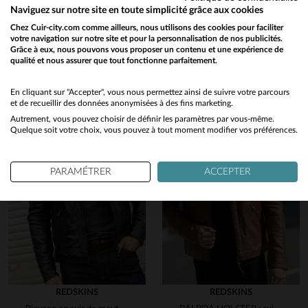
Vous aimerez également…
Naviguez sur notre site en toute simplicité grâce aux cookies
Chez Cuir-city.com comme ailleurs, nous utilisons des cookies pour faciliter
Découvrez ces produits similaires sélectionnés pour vous
votre navigation sur notre site et pour la personnalisation de nos publicités.
Grâce à eux, nous pouvons vous proposer un contenu et une expérience de
qualité et nous assurer que tout fonctionne parfaitement.
Would you like to be redirected to our English site?
No
En cliquant sur "Accepter", vous nous permettez ainsi de suivre votre parcours
en cliquant ici
et de recueillir des données anonymisées à des fins marketing.
Autrement, vous pouvez choisir de définir les paramètres par vous-même.
Yes
Quelque soit votre choix, vous pouvez à tout moment modifier vos préférences.
PARAMÉTRER
ACCEPTER
REDSKINS
REDSKINS