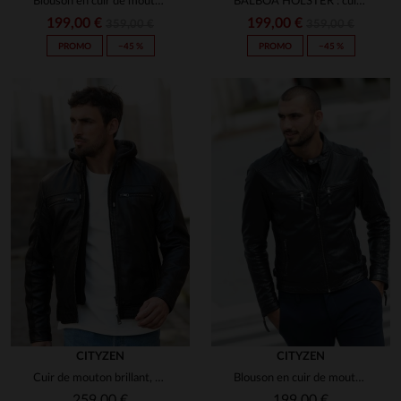
Blouson en cuir de mouton noir, coupe slimfit et détails matelassés.
BALBOA HOLSTER : cuir de mouton cognac, coupe slimfit et style motard.
199,00 €
199,00 €
359,00 €
359,00 €
PROMO
−45 %
PROMO
−45 %
CITYZEN
CITYZEN
Cuir de mouton brillant, capuche amovible pour varier les looks.
Blouson en cuir de mouton noir, ajusté pour un style urbain.
259,00 €
199,00 €