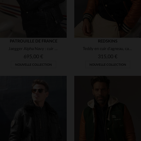
PATROUILLE DE FRANCE
REDSKINS
Jaegger Alpha Navy : cuir de mouton bleu marine, aviateur élégant.
Teddy en cuir d'agneau, capuche et poches zippées. Style Redskins.
695,00 €
315,00 €
NOUVELLE COLLECTION
NOUVELLE COLLECTION
TAILLES DISPONIBLES
M
L
XL
2XL
3XL
TAILLES DISPONIBLES
4XL
S
M
L
2XL
3XL