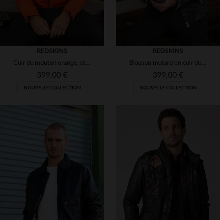
REDSKINS
REDSKINS
Cuir de mouton orange, style motard et détails racing pour ce blouson.
Blouson motard en cuir de mouton, perforé et zippé, style urbain.
399,00 €
399,00 €
NOUVELLE COLLECTION
NOUVELLE COLLECTION
TAILLES DISPONIBLES
S
M
L
XL
2XL
TAILLES DISPONIBLES
3XL
M
L
XL
2XL
3XL