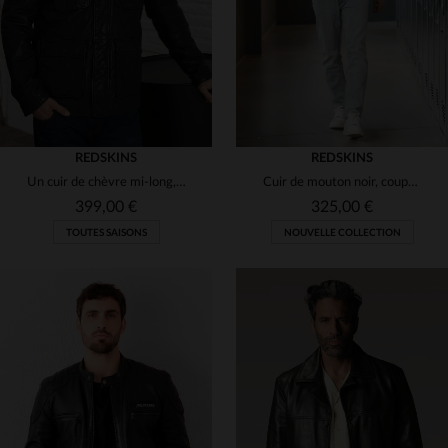
REDSKINS
REDSKINS
Un cuir de chèvre mi-long, regular et indémodable signé Redskins.
Cuir de mouton noir, coupe ajustée : le blouson Redskins intemporel.
399,00 €
325,00 €
TOUTES SAISONS
NOUVELLE COLLECTION
TAILLES DISPONIBLES
S
M
L
XL
2XL
TAILLES DISPONIBLES
3XL
M
L
XL
2XL