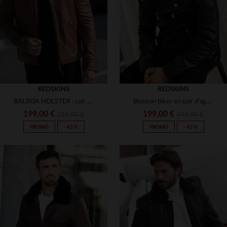
(11)
(10)
3XL
3XL
(1)
(1)
(5)
(1)
(1)
(1)
(22)
(15)
(3)
(68)
REDSKINS
REDSKINS
(79)
BALBOA HOLSTER : cuir de mouton cognac, coupe slimfit et style motard.
Blouson biker en cuir d'agneau noir, signé Redskins, esprit rock.
199,00 €
199,00 €
359,00 €
349,00 €
(40)
PROMO
−45 %
PROMO
−43 %
(1)
(2)
TAILLES DISPONIBLES
TAILLES DISPONIBLES
S
M
L
XL
2XL
S
M
L
XL
2XL