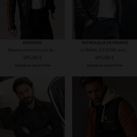
REDSKINS
PATROUILLE DE FRANCE
Blouson motard en cuir de mouton, bandes orange et patchs brodés.
Le RAFAL 2.0 YCON, aviateur en cuir d'agneau souple signé Redskins.
395,00 €
695,00 €
NOUVELLE COLLECTION
NOUVELLE COLLECTION
TAILLES DISPONIBLES
M
L
XL
2XL
3XL
TAILLES DISPONIBLES
M
L
XL
2XL
3XL
4XL
5XL