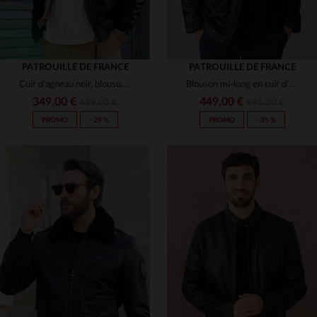
PATROUILLE DE FRANCE
PATROUILLE DE FRANCE
Cuir d'agneau noir, blouson aviateur Redskins et Patrouille de France.
Blouson mi-long en cuir d'agneau, hommage à la Patrouille de France.
349,00 €
449,00 €
489,00 €
695,00 €
PROMO
−29 %
PROMO
−35 %
TAILLES DISPONIBLES
TAILLES DISPONIBLES
S
M
L
XL
3XL
M
L
XL