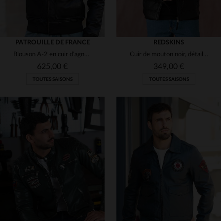
PATROUILLE DE FRANCE
REDSKINS
Blouson A-2 en cuir d'agneau souple, écussons Patrouille de France.
Cuir de mouton noir, détails métalliques : l'essence du blouson biker.
625,00 €
349,00 €
TOUTES SAISONS
TOUTES SAISONS
TAILLES DISPONIBLES
TAILLES DISPONIBLES
M
L
XL
M
L
2XL
3XL