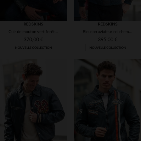
REDSKINS
REDSKINS
Cuir de mouton vert forêt, style motard rétro et écussons brodés.
Blouson aviateur col chemise en cuir bleu océan
370,00 €
395,00 €
NOUVELLE COLLECTION
NOUVELLE COLLECTION
TAILLES DISPONIBLES
S
M
L
XL
2XL
TAILLES DISPONIBLES
3XL
S
M
L
XL
2XL