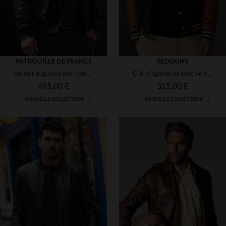
PATROUILLE DE FRANCE
REDSKINS
Un cuir d'agneau noir, coupe aviateur, élégant et résistant.
Cuir d'agneau et laine vert forêt : le varsity Redskins réinventé.
695,00 €
315,00 €
NOUVELLE COLLECTION
NOUVELLE COLLECTION
TAILLES DISPONIBLES
TAILLES DISPONIBLES
M
L
XL
2XL
3XL
S
M
L
XL
2XL