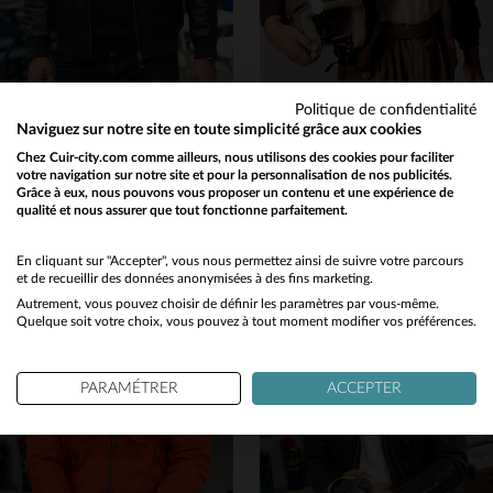
Politique de confidentialité
PATROUILLE DE FRANCE
REDSKINS
Naviguez sur notre site en toute simplicité grâce aux cookies
Cuir de mouton navy, coupe slim : le bomber Redskins aviateur.
Cuir d'agneau marron, style aviateur, poches à rabat et col à revers.
Chez Cuir-city.com comme ailleurs, nous utilisons des cookies pour faciliter
votre navigation sur notre site et pour la personnalisation de nos publicités.
490,00 €
395,00 €
Grâce à eux, nous pouvons vous proposer un contenu et une expérience de
NOUVELLE COLLECTION
NOUVELLE COLLECTION
qualité et nous assurer que tout fonctionne parfaitement.
Would you like to be redirected to our English site?
No
En cliquant sur "Accepter", vous nous permettez ainsi de suivre votre parcours
et de recueillir des données anonymisées à des fins marketing.
Autrement, vous pouvez choisir de définir les paramètres par vous-même.
Yes
Quelque soit votre choix, vous pouvez à tout moment modifier vos préférences.
TAILLES DISPONIBLES
S
M
L
XL
2XL
TAILLES DISPONIBLES
PARAMÉTRER
ACCEPTER
M
L
XL
2XL
3XL