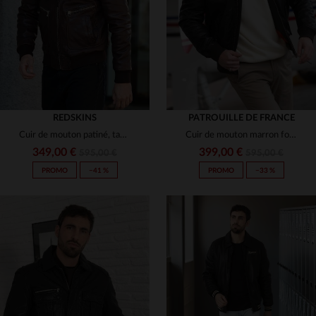
3XL
3XL
REDSKINS
PATROUILLE DE FRANCE
Cuir de mouton patiné, tannage.Coupe bomber éco-responsable.
Cuir de mouton marron foncé, col fourrure.Aviateur chaud et élégant.
349,00 €
399,00 €
595,00 €
595,00 €
PROMO
−41 %
PROMO
−33 %
TAILLES DISPONIBLES
TAILLES DISPONIBLES
M
L
XL
2XL
S
M
L
XL
2XL