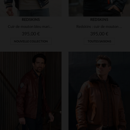
REDSKINS
REDSKINS
Cuir de mouton bleu marine, style teddy, col chemise et coupe ajustée.
Redskins : cuir de mouton bleu océan, style racing. Souple et urbain.
395,00 €
395,00 €
NOUVELLE COLLECTION
TOUTES SAISONS
TAILLES DISPONIBLES
TAILLES DISPONIBLES
S
M
L
XL
M
L
XL
2XL
3XL