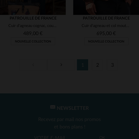
PATROUILLE DE FRANCE
PATROUILLE DE FRANCE
Cuir d'agneau cognac, coupe aviateur, détails Patrouille de France.
Cuir d'agneau et col mouton amovible : l'aviateur Redskins revisité.
489,00 €
695,00 €
NOUVELLE COLLECTION
NOUVELLE COLLECTION
1
2
3
TAILLES DISPONIBLES
TAILLES DISPONIBLES
S
M
L
XL
2XL
M
L
2XL
3XL
NEWSLETTER
Recevez par mail nos promos
et bons plans !
OK