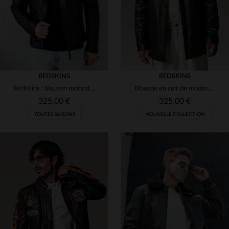
REDSKINS
REDSKINS
Redskins : blouson motard en cuir de mouton, noir, coupe regular.
Blouson en cuir de mouton marron, chic et intemporel, signé Redskins.
325,00 €
325,00 €
TOUTES SAISONS
NOUVELLE COLLECTION
TAILLES DISPONIBLES
S
M
L
XL
2XL
TAILLES DISPONIBLES
3XL
S
M
L
XL
2XL