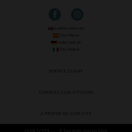
Leather-Jack.com
City-Piel.es
Leder-Jack.de
City-Pelle.it
SERVICE CLIENT
Suivre ma commande
Échange & Remboursement
CONSEILS CUIR-CITY.COM
Questions fréquentes
Livraison gratuite
Entretien du cuir
Contacter le service client
Guide des matières
À PROPOS DE CUIR-CITY
Guide des tailles
Découvrez Cuir-City
© Tous droits réservés 2026