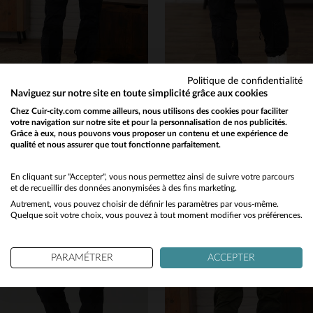
Politique de confidentialité
Naviguez sur notre site en toute simplicité grâce aux cookies
AERONAUTICA MILITARE
AERONAUTICA MILITARE
Chez Cuir-city.com comme ailleurs, nous utilisons des cookies pour faciliter
votre navigation sur notre site et pour la personnalisation de nos publicités.
Pantalon anti-G bleu marine pour homme
Pantalon de vol anti-G bleu marine en coton
Grâce à eux, nous pouvons vous proposer un contenu et une expérience de
279,00 €
249,00 €
qualité et nous assurer que tout fonctionne parfaitement.
Would you like to be redirected to our English site?
NOUVELLE COLLECTION
NOUVELLE COLLECTION
No
En cliquant sur "Accepter", vous nous permettez ainsi de suivre votre parcours
et de recueillir des données anonymisées à des fins marketing.
Autrement, vous pouvez choisir de définir les paramètres par vous-même.
Yes
Quelque soit votre choix, vous pouvez à tout moment modifier vos préférences.
PARAMÉTRER
ACCEPTER
TAILLES DISPONIBLES
TAILLES DISPONIBLES
52
54
52
54