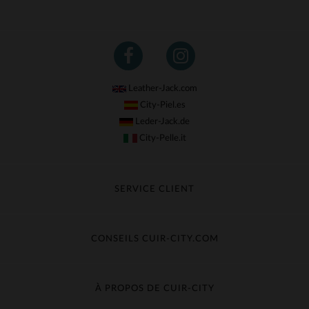
Leather-Jack.com
City-Piel.es
Leder-Jack.de
City-Pelle.it
SERVICE CLIENT
Suivre ma commande
Échange & Remboursement
CONSEILS CUIR-CITY.COM
Questions fréquentes
Livraison gratuite
Entretien du cuir
Contacter le service client
Guide des matières
À PROPOS DE CUIR-CITY
Guide des tailles