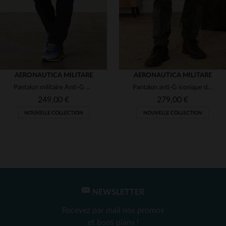
AERONAUTICA MILITARE
AERONAUTICA MILITARE
Pantalon militaire Anti-G bleu foncé
Pantalon anti-G iconique de l'armée de l'air italienne pour homme
249,00 €
279,00 €
NOUVELLE COLLECTION
NOUVELLE COLLECTION
NEWSLETTER
TAILLES DISPONIBLES
TAILLES DISPONIBLES
Recevez par mail nos promos
52
54
54
et bons plans !