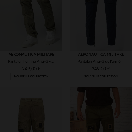
(10)
(10)
(1)
(9)
(2)
AERONAUTICA MILITARE
AERONAUTICA MILITARE
Pantalon homme Anti-G vert kaki
Pantalon Anti-G de l'armée de l'air italienne bleu marine
249,00 €
249,00 €
NOUVELLE COLLECTION
NOUVELLE COLLECTION
TAILLES DISPONIBLES
TAILLES DISPONIBLES
46
48
52
54
56
46
48
50
52
54