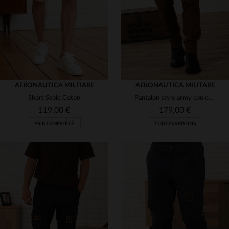
46
48
50
54
48
50
52
54
AERONAUTICA MILITARE
AERONAUTICA MILITARE
Short Sable Coton
Pantalon style army couleur chocolat
119,00 €
179,00 €
PRINTEMPS/ÉTÉ
TOUTES SAISONS
TAILLES DISPONIBLES
TAILLES DISPONIBLES
46
52
54
52
54