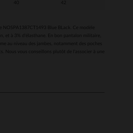
40
42
itaire NOSPA1387CT1493 Blue BLack. Ce modèle
, et à 3% d'élasthane. En bon pantalon militaire,
t même au niveau des jambes, notamment des poches
ts. Nous vous conseillons plutôt de l'associer à une
V.