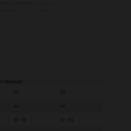
RETRAIT BOUTIQUE EN 1 H
3 Boutiques À Votre Service
ci-dessous :
54
56
44
46
50–52
52–54