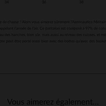
34
36
38
ote de chasse ? Alors vous aimerez sûrement l'Aeronautica Mil
ppelant l'armée de l'air. Ce pantalon est composé à 97% de coton
eau des hanches, bien sûr, mais aussi au niveau des cuisses, e
ote peut être porté aussi bien avec des bottes qu'avec des baske
5
/
5
AVIS VÉRIFIÉ
Très beau produit
Avis du
17/07/2026
, suite à une expérience du
09/07/2026
par
Jean-noel 
UTILE
(0)
Signaler
Vous aimerez également…
5
/
5