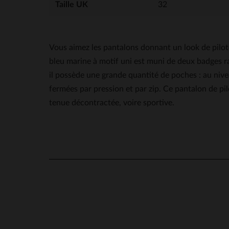
Taille UK
32
Vous aimez les pantalons donnant un look de pil
bleu marine à motif uni est muni de deux badges ra
il possède une grande quantité de poches : au niv
fermées par pression et par zip. Ce pantalon de pil
tenue décontractée, voire sportive.
5
/
5
Basé sur
4
avis soumis à un
contrôle
Voir tous les avis sur ce site
5
étoiles
4