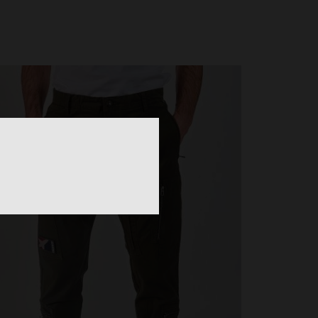
des produits originaux, cest top !!!
 M.