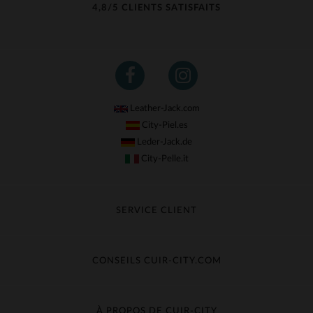
4,8/5 CLIENTS SATISFAITS
Leather-Jack.com
City-Piel.es
Leder-Jack.de
City-Pelle.it
SERVICE CLIENT
Suivre ma commande
Échange & Remboursement
CONSEILS CUIR-CITY.COM
Questions fréquentes
Livraison gratuite
Entretien du cuir
Contacter le service client
Guide des matières
À PROPOS DE CUIR-CITY