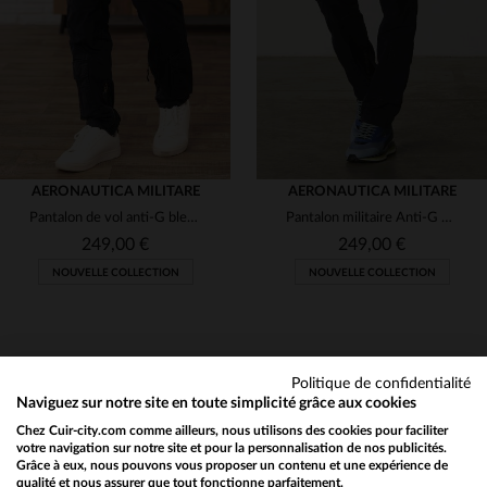
56
52
54
AERONAUTICA MILITARE
AERONAUTICA MILITARE
Pantalon de vol anti-G bleu marine en coton
Pantalon militaire Anti-G bleu foncé
249,00 €
249,00 €
NOUVELLE COLLECTION
NOUVELLE COLLECTION
Politique de confidentialité
Naviguez sur notre site en toute simplicité grâce aux cookies
Chez Cuir-city.com comme ailleurs, nous utilisons des cookies pour faciliter
NEWSLETTER
TAILLES DISPONIBLES
TAILLES DISPONIBLES
votre navigation sur notre site et pour la personnalisation de nos publicités.
Grâce à eux, nous pouvons vous proposer un contenu et une expérience de
Recevez par mail nos promos
qualité et nous assurer que tout fonctionne parfaitement.
Would you like to be redirected to our English site?