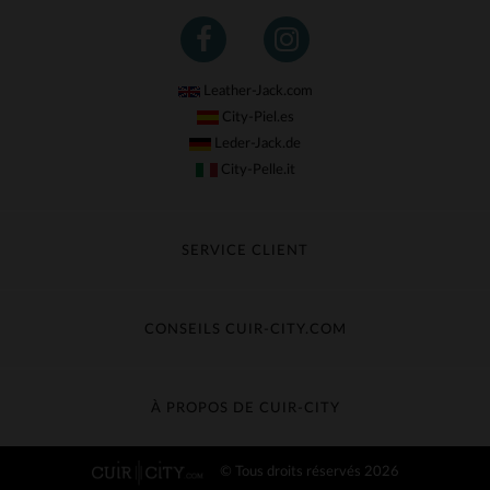
Leather-Jack.com
City-Piel.es
Leder-Jack.de
City-Pelle.it
SERVICE CLIENT
Suivre ma commande
Échange & Remboursement
CONSEILS CUIR-CITY.COM
Questions fréquentes
Livraison gratuite
Entretien du cuir
Contacter le service client
Guide des matières
À PROPOS DE CUIR-CITY
Guide des tailles
Découvrez Cuir-City
© Tous droits réservés 2026
CGV