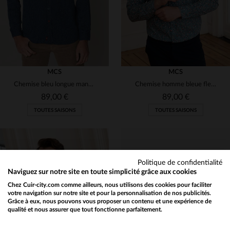
MCS
MCS
Chemise bleu longue manche
Chemise homme bleue fleurie
89,00 €
89,00 €
TOUTES SAISONS
TOUTES SAISONS
Politique de confidentialité
Naviguez sur notre site en toute simplicité grâce aux cookies
Chez Cuir-city.com comme ailleurs, nous utilisons des cookies pour faciliter
TAILLES DISPONIBLES
TAILLES DISPONIBLES
votre navigation sur notre site et pour la personnalisation de nos publicités.
Grâce à eux, nous pouvons vous proposer un contenu et une expérience de
qualité et nous assurer que tout fonctionne parfaitement.
Would you like to be redirected to our English site?
S
S