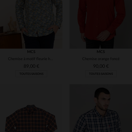
S
M
XL
S
M
XL
(5)
(4)
(13)
(65)
(39)
MCS
MCS
(1)
Chemise à motif fleurie homme
Chemise orange foncé
89,00 €
90,00 €
(2)
TOUTES SAISONS
TOUTES SAISONS
(39)
TAILLES DISPONIBLES
TAILLES DISPONIBLES