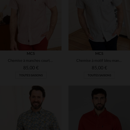
(80)
(38)
(19)
(4)
(1)
(1)
(1)
(3)
(19)
MCS
MCS
Chemise à manches courtes à motifs rouges
Chemise à motif bleu manches courtes
(4)
85,00 €
85,00 €
(15)
TOUTES SAISONS
TOUTES SAISONS
(11)
(4)
(3)
(8)
TAILLES DISPONIBLES
TAILLES DISPONIBLES
(19)