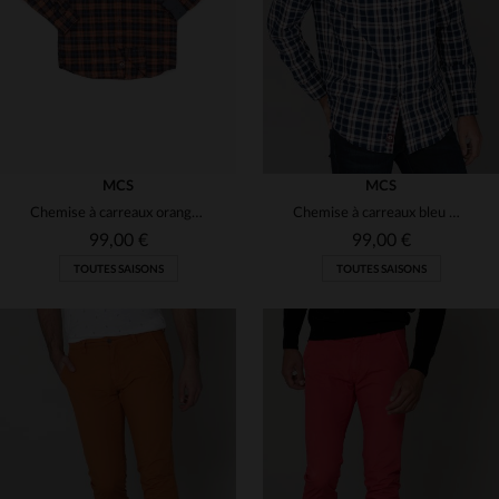
S
M
2XL
S
L
MCS
MCS
Chemise à carreaux orange homme
Chemise à carreaux bleu marine
99,00 €
99,00 €
TOUTES SAISONS
TOUTES SAISONS
TAILLES DISPONIBLES
TAILLES DISPONIBLES
S
M
M
2XL