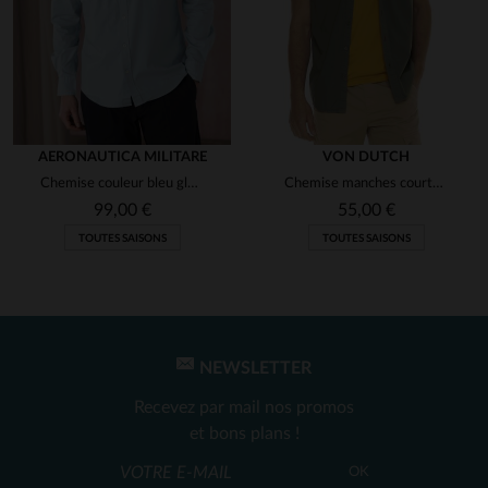
AERONAUTICA MILITARE
VON DUTCH
Chemise couleur bleu glacier avec logo aéronautique
Chemise manches courtes en coton army kaki
99,00 €
55,00 €
TOUTES SAISONS
TOUTES SAISONS
NEWSLETTER
Recevez par mail nos promos
et bons plans !
OK