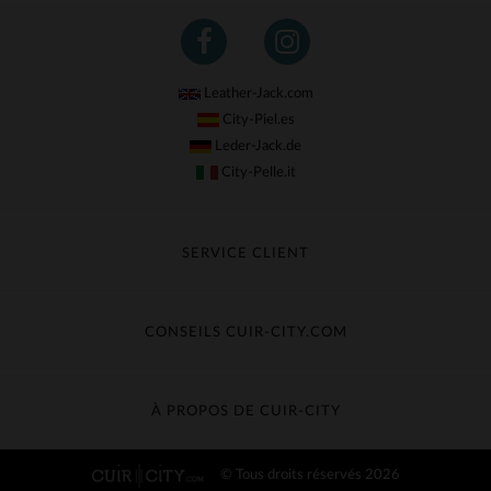
Leather-Jack.com
City-Piel.es
Leder-Jack.de
City-Pelle.it
SERVICE CLIENT
Suivre ma commande
Échange & Remboursement
CONSEILS CUIR-CITY.COM
Questions fréquentes
Livraison gratuite
Entretien du cuir
Contacter le service client
Guide des matières
À PROPOS DE CUIR-CITY
Guide des tailles
Découvrez Cuir-City
© Tous droits réservés 2026
CGV