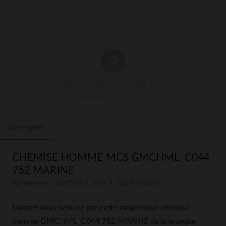
RETRAIT BOUTIQUE EN 1 H
3 Boutiques À Votre Service
Descriptif
CHEMISE HOMME MCS GMCHML_C044
752 MARINE
Référence : GMCHML_C044 752 MARINE
Laissez-vous séduire par cette magnifique chemise
homme GMCHML_C044 752 MARINE de la marque