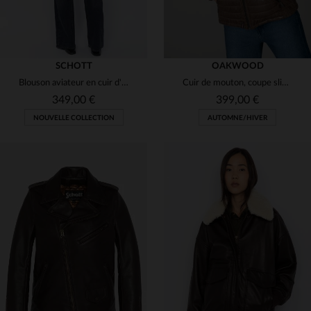
SCHOTT
OAKWOOD
Blouson aviateur en cuir d'agneau lavé marron, souple et oversize.
Cuir de mouton, coupe slim, capuche fourrée : un look urbain et léger.
349,00 €
399,00 €
NOUVELLE COLLECTION
AUTOMNE/HIVER
TAILLES DISPONIBLES
TAILLES DISPONIBLES
L
2XL