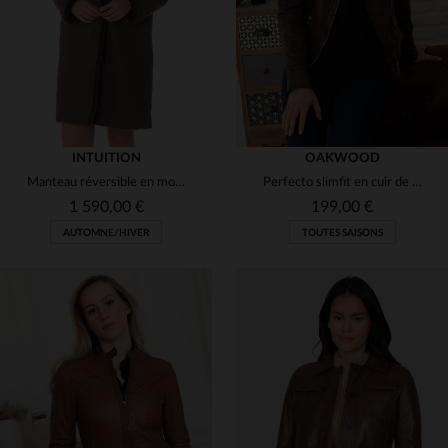
INTUITION
OAKWOOD
Manteau réversible en mouton marron, chic et intemporel pour l'hiver.
Perfecto slimfit en cuir de mouton chocolat, style rock et intemporel.
1 590,00 €
199,00 €
AUTOMNE/HIVER
TOUTES SAISONS
TAILLES DISPONIBLES
TAILLES DISPONIBLES
40
44
L