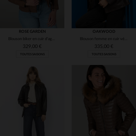
ROSE GARDEN
OAKWOOD
Blouson biker en cuir d'agneau marron, slimfit. Style rock pour elle.
Blouson femme en cuir véritable, col fourrure amovible et intemporel.
329,00 €
335,00 €
TOUTES SAISONS
TOUTES SAISONS
TAILLES DISPONIBLES
TAILLES DISPONIBLES
XL
XL