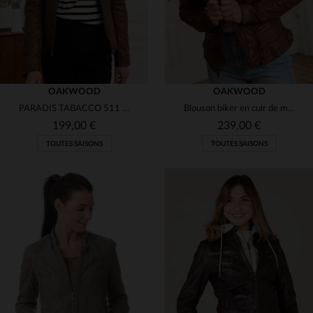
OAKWOOD
OAKWOOD
PARADIS TABACCO 511 : cuir souple, slimfit, teinte tobacco. Mi-saison.
Blouson biker en cuir de mouton marron, coupe regular.
199,00 €
239,00 €
TOUTES SAISONS
TOUTES SAISONS
TAILLES DISPONIBLES
TAILLES DISPONIBLES
M
XS