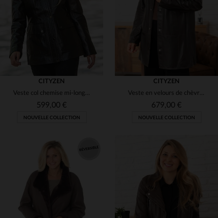
M
L
M
CITYZEN
CITYZEN
Veste col chemise mi-longue en cuir marron
Veste en velours de chèvre marron, coupe slim pour un style chic.
599,00 €
679,00 €
NOUVELLE COLLECTION
NOUVELLE COLLECTION
TAILLES DISPONIBLES
TAILLES DISPONIBLES
40
42
40
44