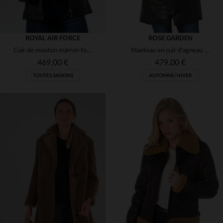
ROYAL AIR FORCE
ROSE GARDEN
Cuir de mouton marron foncé, col chemise, inspiré des aviateurs.
Manteau en cuir d'agneau matelassé.Chaud, ajusté et à capuche fourrée.
469,00 €
479,00 €
TOUTES SAISONS
AUTOMNE/HIVER
TAILLES DISPONIBLES
TAILLES DISPONIBLES
S
XL