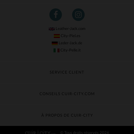
Leather-Jack.com
City-Piel.es
Leder-Jack.de
City-Pelle.it
SERVICE CLIENT
Suivre ma commande
Échange & Remboursement
CONSEILS CUIR-CITY.COM
Questions fréquentes
Livraison gratuite
Entretien du cuir
Contacter le service client
Guide des matières
À PROPOS DE CUIR-CITY
Guide des tailles
Découvrez Cuir-City
© Tous droits réservés 2026