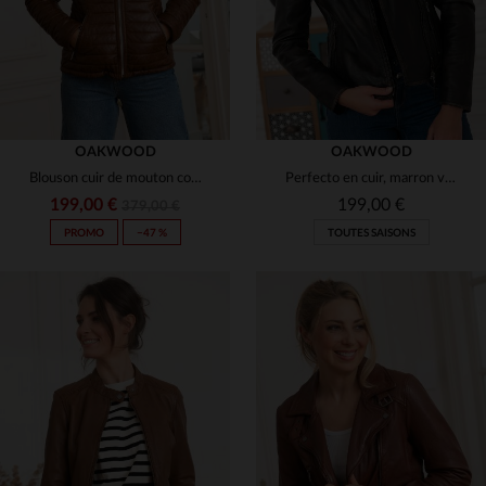
OAKWOOD
OAKWOOD
Blouson cuir de mouton cognac matelassé.Chaud, capuche, coupe regular.
Perfecto en cuir, marron vieilli et coupe slimfit.
199,00 €
199,00 €
379,00 €
PROMO
−47 %
TOUTES SAISONS
TAILLES DISPONIBLES
TAILLES DISPONIBLES
S
3XL