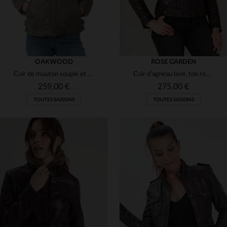
OAKWOOD
ROSE GARDEN
Cuir de mouton souple et matelassé, style motard féminin et moderne.
Cuir d'agneau lavé, ton rougâtre. Style motard, capuche ajustable.
259,00 €
275,00 €
TOUTES SAISONS
TOUTES SAISONS
TAILLES DISPONIBLES
TAILLES DISPONIBLES
XS
XL