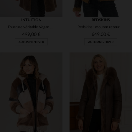
INTUITION
REDSKINS
Fourrure véritable Vegan en laine tricotée
Redskins : mouton retourné marron, coupe ajustée, col en laine.
499,00 €
649,00 €
AUTOMNE/HIVER
AUTOMNE/HIVER
TAILLES DISPONIBLES
TAILLES DISPONIBLES
L
XL