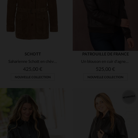
(2)
(17)
S
S
M
L
XL
(15)
(3)
(3)
(1)
(10)
(18)
(8)
SCHOTT
(17)
PATROUILLE DE FRANCE
Saharienne Schott en chèvre velours caramel, chic et intemporelle.
Un blouson en cuir d'agneau marron, slim et motard, look affirmé.
425,00 €
525,00 €
NOUVELLE COLLECTION
NOUVELLE COLLECTION
TAILLES DISPONIBLES
TAILLES DISPONIBLES