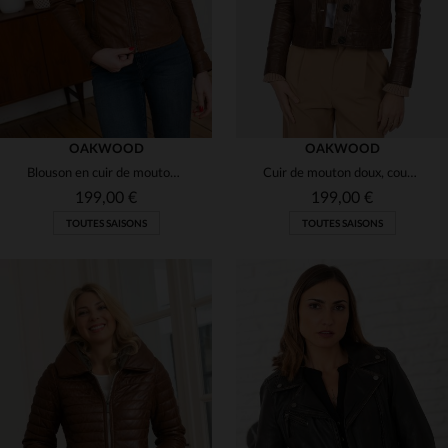
OAKWOOD
OAKWOOD
Blouson en cuir de mouton cognac. Coupe ajustée, détails métalliques.
Cuir de mouton doux, coupe slim cacao : un classique féminin et léger.
199,00 €
199,00 €
TOUTES SAISONS
TOUTES SAISONS
TAILLES DISPONIBLES
TAILLES DISPONIBLES
XL
L