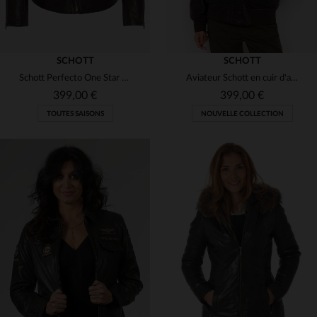
SCHOTT
SCHOTT
Schott Perfecto One Star féminin en cuir de vachette marron foncé.
Aviateur Schott en cuir d'agneau, coupe boyfriend, col fourré marron.
399,00 €
399,00 €
TOUTES SAISONS
NOUVELLE COLLECTION
TAILLES DISPONIBLES
TAILLES DISPONIBLES
XS
S
M
L
XL
XS
S
M
L
XL