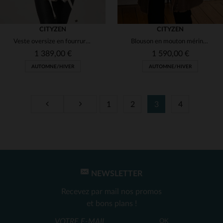
CITYZEN
CITYZEN
Veste oversize en fourrure merinos multicolore femme
Blouson en mouton mérinos, capuche en pour l'hiver urbain.
1 389,00 €
1 590,00 €
AUTOMNE/HIVER
AUTOMNE/HIVER
1
2
3
4
TAILLES DISPONIBLES
TAILLES DISPONIBLES
38
44
NEWSLETTER
Recevez par mail nos promos
et bons plans !
OK