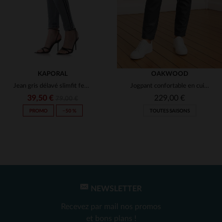
KAPORAL
OAKWOOD
Jean gris délavé slimfit femme
Jogpant confortable en cuir gris foncé
39,50 €
229,00 €
79,00 €
PROMO
−50 %
TOUTES SAISONS
NEWSLETTER
TAILLES DISPONIBLES
TAILLES DISPONIBLES
Recevez par mail nos promos
31
XS
et bons plans !