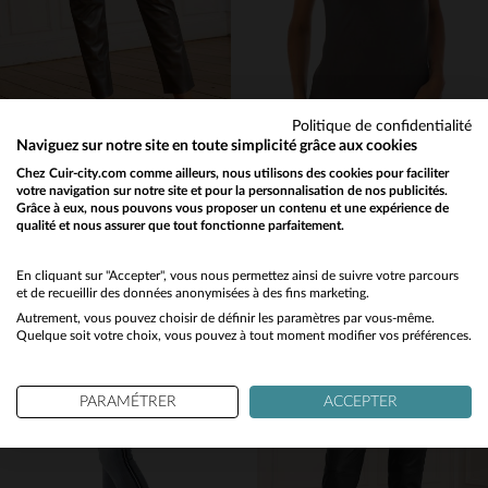
Politique de confidentialité
Naviguez sur notre site en toute simplicité grâce aux cookies
OAKWOOD
KAPORAL
Chez Cuir-city.com comme ailleurs, nous utilisons des cookies pour faciliter
votre navigation sur notre site et pour la personnalisation de nos publicités.
Pantalon en cuir gris métallisé femme
Tee-shirt Forever Kaporal couleur asphalt
Grâce à eux, nous pouvons vous proposer un contenu et une expérience de
249,00 €
14,50 €
qualité et nous assurer que tout fonctionne parfaitement.
29,00 €
Would you like to be redirected to our English site?
TOUTES SAISONS
PROMO
−50 %
No
En cliquant sur "Accepter", vous nous permettez ainsi de suivre votre parcours
et de recueillir des données anonymisées à des fins marketing.
Autrement, vous pouvez choisir de définir les paramètres par vous-même.
Yes
Quelque soit votre choix, vous pouvez à tout moment modifier vos préférences.
PARAMÉTRER
ACCEPTER
TAILLES DISPONIBLES
TAILLES DISPONIBLES
XL
XS