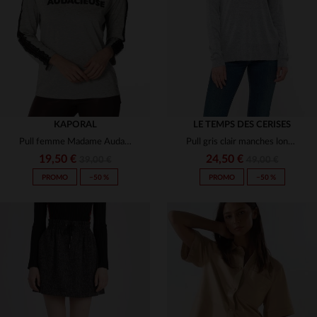
XS
S
M
L
XL
S
M
L
KAPORAL
LE TEMPS DES CERISES
Pull femme Madame Audacieuse
Pull gris clair manches longues
19,50 €
24,50 €
39,00 €
49,00 €
PROMO
−50 %
PROMO
−50 %
TAILLES DISPONIBLES
TAILLES DISPONIBLES