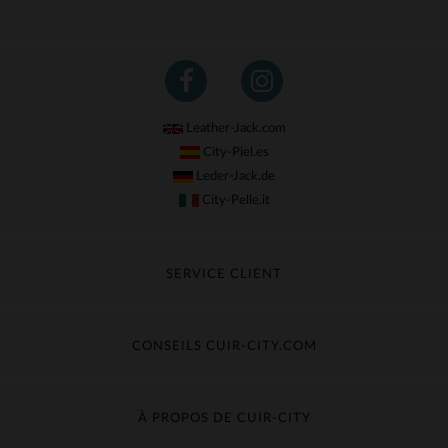
Leather-Jack.com
City-Piel.es
Leder-Jack.de
City-Pelle.it
SERVICE CLIENT
Suivre ma commande
Échange & Remboursement
CONSEILS CUIR-CITY.COM
Questions fréquentes
Livraison gratuite
Entretien du cuir
Contacter le service client
Guide des matières
À PROPOS DE CUIR-CITY
Guide des tailles