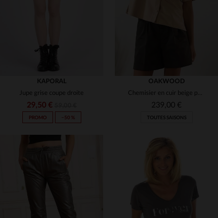
XS
S
S
M
L
KAPORAL
OAKWOOD
Jupe grise coupe droite
Chemisier en cuir beige pour femme
29,50 €
239,00 €
59,00 €
PROMO
−50 %
TOUTES SAISONS
TAILLES DISPONIBLES
TAILLES DISPONIBLES
S
M
L
S
L