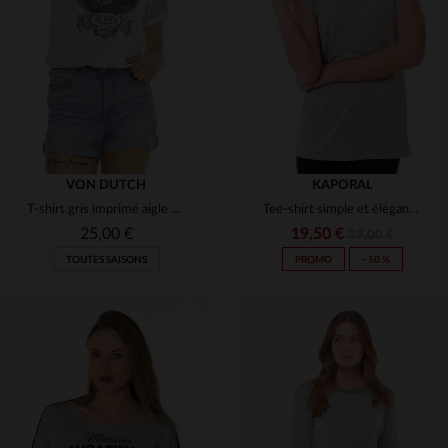
(5)
(1)
(3)
(3)
(7)
(3)
(1)
(1)
(10)
VON DUTCH
KAPORAL
T-shirt gris imprimé aigle pour femme
Tee-shirt simple et élégant Kaporal gris
(4)
25,00 €
19,50 €
39,00 €
TOUTES SAISONS
PROMO
−50 %
TAILLES DISPONIBLES
TAILLES DISPONIBLES