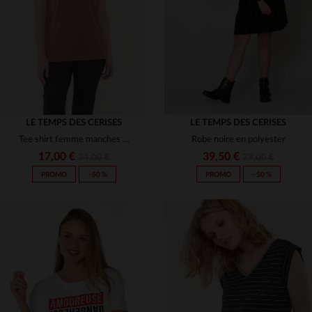
S
M
L
S
L
(8)
(11)
LE TEMPS DES CERISES
LE TEMPS DES CERISES
Tee shirt femme manches courtes
Robe noire en polyester
17,00 €
39,50 €
34,00 €
79,00 €
PROMO
−50 %
PROMO
−50 %
TAILLES DISPONIBLES
TAILLES DISPONIBLES