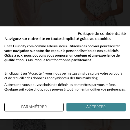
Politique de confidentialité
Naviguez sur notre site en toute simplicité grâce aux cookies
LE TEMPS DES CERISES
LE TEMPS DES CERISES
Chez Cuir-city.com comme ailleurs, nous utilisons des cookies pour faciliter
votre navigation sur notre site et pour la personnalisation de nos publicités.
T-shirt léger en lin couleur pêche
Tshirt fluide femme blanc à point
Grâce à eux, nous pouvons vous proposer un contenu et une expérience de
22,45 €
24,50 €
qualité et nous assurer que tout fonctionne parfaitement.
44,90 €
49,00 €
Would you like to be redirected to our English site?
PROMO
−50 %
PROMO
−50 %
No
En cliquant sur "Accepter", vous nous permettez ainsi de suivre votre parcours
et de recueillir des données anonymisées à des fins marketing.
Autrement, vous pouvez choisir de définir les paramètres par vous-même.
Yes
Quelque soit votre choix, vous pouvez à tout moment modifier vos préférences.
PARAMÉTRER
ACCEPTER
TAILLES DISPONIBLES
TAILLES DISPONIBLES
L
XS