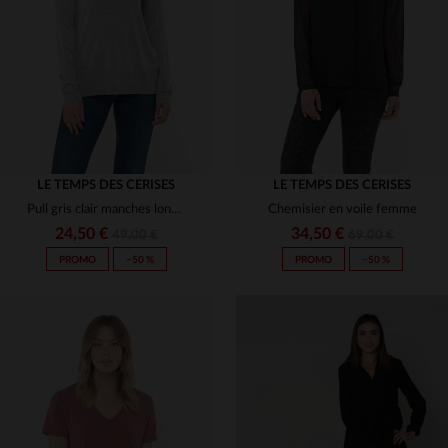
(1)
(15)
(10)
(4)
(4)
(7)
(91)
(2)
LE TEMPS DES CERISES
LE TEMPS DES CERISES
Pull gris clair manches longues
Chemisier en voile femme
(8)
(8)
24,50 €
34,50 €
49,00 €
69,00 €
(10)
PROMO
−50 %
PROMO
−50 %
(2)
(46)
(2)
(1)
TAILLES DISPONIBLES
TAILLES DISPONIBLES
(9)