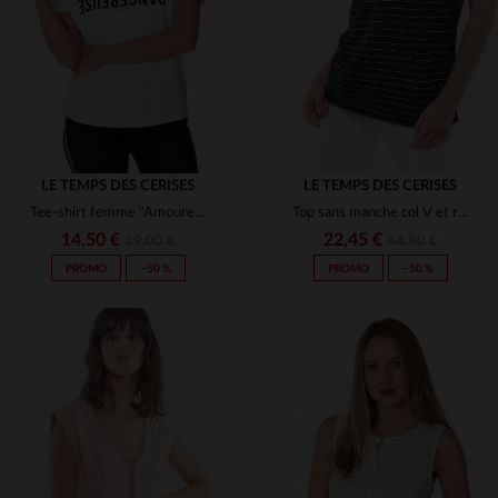
S
XS
S
LE TEMPS DES CERISES
LE TEMPS DES CERISES
Tee-shirt femme "Amoureuse Dangereuse"
Top sans manche col V et rayures
14,50 €
22,45 €
29,00 €
44,90 €
PROMO
−50 %
PROMO
−50 %
TAILLES DISPONIBLES
TAILLES DISPONIBLES
S
XS