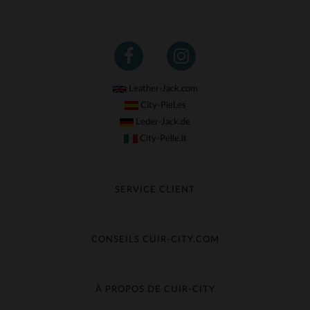
Leather-Jack.com
City-Piel.es
Leder-Jack.de
City-Pelle.it
SERVICE CLIENT
Suivre ma commande
Échange & Remboursement
CONSEILS CUIR-CITY.COM
Questions fréquentes
Livraison gratuite
Entretien du cuir
Contacter le service client
Guide des matières
À PROPOS DE CUIR-CITY
Guide des tailles