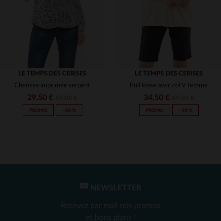
LE TEMPS DES CERISES
LE TEMPS DES CERISES
Chemise imprimée serpent
Pull loose avec col V femme
29,50 €
34,50 €
59,00 €
69,00 €
PROMO
−50 %
PROMO
−50 %
NEWSLETTER
TAILLES DISPONIBLES
TAILLES DISPONIBLES
Recevez par mail nos promos
XS
S
et bons plans !