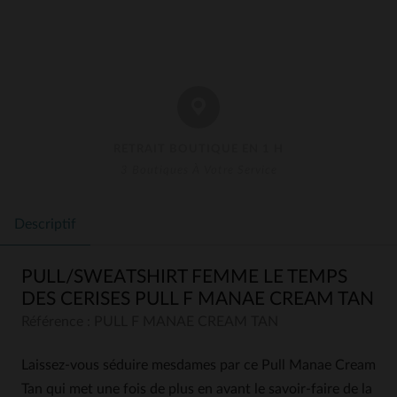
RETRAIT BOUTIQUE EN 1 H
3 Boutiques À Votre Service
Descriptif
PULL/SWEATSHIRT FEMME LE TEMPS
DES CERISES PULL F MANAE CREAM TAN
Référence : PULL F MANAE CREAM TAN
Laissez-vous séduire mesdames par ce Pull Manae Cream
Tan qui met une fois de plus en avant le savoir-faire de la