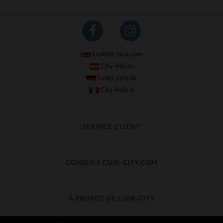
Leather-Jack.com
City-Piel.es
Leder-Jack.de
City-Pelle.it
SERVICE CLIENT
Suivre ma commande
Échange & Remboursement
CONSEILS CUIR-CITY.COM
Questions fréquentes
Livraison gratuite
Entretien du cuir
Contacter le service client
Guide des matières
À PROPOS DE CUIR-CITY
Guide des tailles
Découvrez Cuir-City