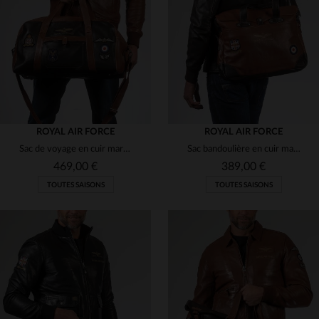
(6)
(6)
(6)
(6)
ROYAL AIR FORCE
ROYAL AIR FORCE
Sac de voyage en cuir marron foncé avec patchs
Sac bandoulière en cuir marron tortoise style aviateur
(1)
469,00 €
389,00 €
TOUTES SAISONS
TOUTES SAISONS
TAILLES DISPONIBLES
TAILLES DISPONIBLES