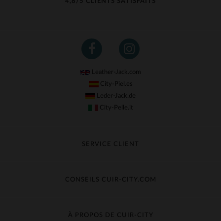
4,8/5 CLIENTS SATISFAITS
Leather-Jack.com
City-Piel.es
Leder-Jack.de
City-Pelle.it
SERVICE CLIENT
Suivre ma commande
Échange & Remboursement
CONSEILS CUIR-CITY.COM
Questions fréquentes
Livraison gratuite
Entretien du cuir
Contacter le service client
Guide des matières
À PROPOS DE CUIR-CITY