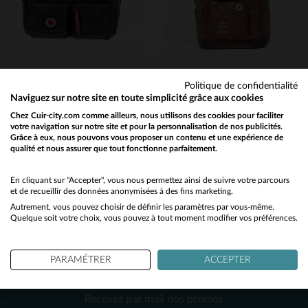
TU
TU
Politique de confidentialité
Naviguez sur notre site en toute simplicité grâce aux cookies
ROYAL AIR FORCE
ROYAL AIR FORCE
Chez Cuir-city.com comme ailleurs, nous utilisons des cookies pour faciliter
votre navigation sur notre site et pour la personnalisation de nos publicités.
Sac de voyage en cuir de la Royal Air Force marron foncé
Sac à dos en cuir tortoise
Grâce à eux, nous pouvons vous proposer un contenu et une expérience de
549,00 €
314,30 €
qualité et nous assurer que tout fonctionne parfaitement.
449,00 €
Would you like to be redirected to our English site?
TOUTES SAISONS
PROMO
−30 %
No
En cliquant sur "Accepter", vous nous permettez ainsi de suivre votre parcours
et de recueillir des données anonymisées à des fins marketing.
Autrement, vous pouvez choisir de définir les paramètres par vous-même.
Yes
Quelque soit votre choix, vous pouvez à tout moment modifier vos préférences.
PARAMÉTRER
ACCEPTER
NEWSLETTER
TAILLES DISPONIBLES
TAILLES DISPONIBLES
Recevez par mail nos promos
TU
TU