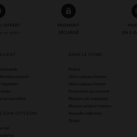
J OFFERT
PAIEMENT
PAI
e ou avoir
SÉCURISÉ
EN 3 O
 CLIENT
DANS LE STORE
 commande
Promo
 Remboursement
Idées cadeaux homme
fréquentes
Idées cadeaux femme
ratuite
Promotions du moment
e service client
Blouson cuir matelassé
Blouson aviateur homme
S CUIR-CITY.COM
Nouvelle collection
Outlet
u cuir
matières