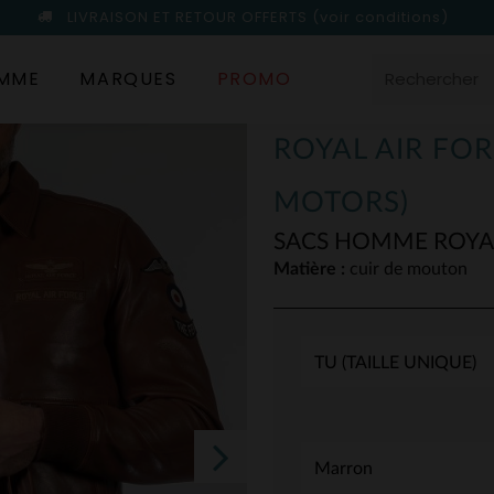
LIVRAISON ET RETOUR OFFERTS
(voir conditions)
MME
MARQUES
PROMO
ROYAL AIR FOR
MOTORS)
SACS HOMME ROYA
Matière :
cuir de mouton