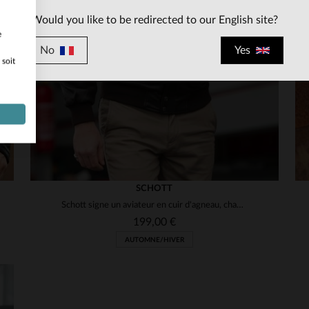
Would you like to be redirected to our English site?
e
No
Yes
 soit
SCHOTT
Schott signe un aviateur en cuir d'agneau, chaud et ultra-ajusté.
199,00 €
AUTOMNE/HIVER