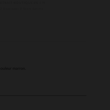
RETRAIT BOUTIQUE EN 1 H
3 Boutiques À Votre Service
ouleur marron.