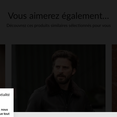
Vous aimerez également…
Découvrez ces produits similaires sélectionnés pour vous
tialité
, nous
ue tout