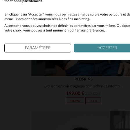
fonctionne parfaitement.
En cliquant sur "Accepter", vous nous permettez ainsi de suivre votre parcours et d
recueillir des données anonymisées à des fins marketing.
Autrement, vous pouvez choisir de définir les paramètres par vous-même. Quelque
votre choix, vous pouvez à tout moment modifier vos préférences.
PARAMÉTRER
ACCEPTER
REDSKINS
Blouson en cuir d'agneau noir, sobre et intemporel, signé Redskins.
199,00 €
359,00 €
PROMO
−45 %