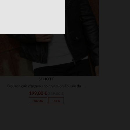
SCHOTT
Blouson cuir d'agneau noir, version épurée du perfecto Schott.
199,00 €
349,00 €
PROMO
−43 %