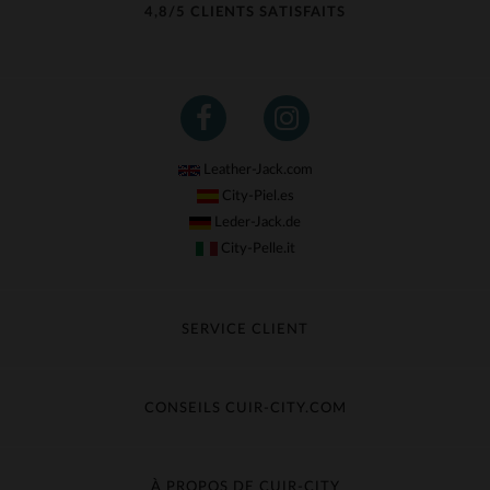
4,8/5 CLIENTS SATISFAITS
Leather-Jack.com
City-Piel.es
Leder-Jack.de
City-Pelle.it
SERVICE CLIENT
Suivre ma commande
Échange & Remboursement
CONSEILS CUIR-CITY.COM
Questions fréquentes
Livraison gratuite
Entretien du cuir
Contacter le service client
Guide des matières
À PROPOS DE CUIR-CITY