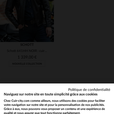
46
48
36
38
40
42
46
SCHOTT
Schott 641HH NOIR : cuir de cheval épais, style biker, made in USA.
1 339,00 €
NOUVELLE COLLECTION
Politique de confidentialité
TAILLES DISPONIBLES
Naviguez sur notre site en toute simplicité grâce aux cookies
Chez Cuir-city.com comme ailleurs, nous utilisons des cookies pour faciliter
36
38
40
42
44
NEWSLETTER
votre navigation sur notre site et pour la personnalisation de nos publicités.
Grâce à eux, nous pouvons vous proposer un contenu et une expérience de
Recevez par mail nos promos
qualité et nous assurer que tout fonctionne parfaitement.
Would you like to be redirected to our English site?