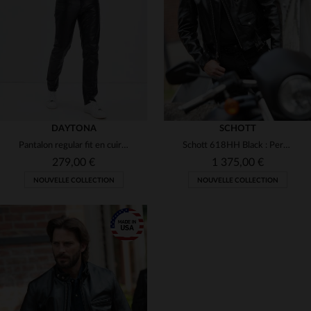
(1)
(2)
(3)
(2)
(1)
DAYTONA
SCHOTT
Pantalon regular fit en cuir de vachette brillant
Schott 618HH Black : Perfecto en cuir de cheval brillant fabriqué aux Etats-unis
(1)
(1)
279,00 €
1 375,00 €
NOUVELLE COLLECTION
NOUVELLE COLLECTION
(2)
(2)
(1)
(3)
TAILLES DISPONIBLES
36
38
40
42
44
TAILLES DISPONIBLES