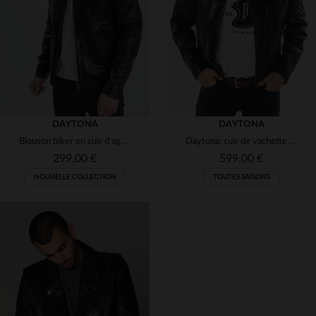
3XL
4XL
46
48
DAYTONA
DAYTONA
Blouson biker en cuir d'agneau lavé, coupe slim et détails matelassés.
Daytona: cuir de vachette noir, tanné. Style motard affirmé.
299,00 €
599,00 €
NOUVELLE COLLECTION
TOUTES SAISONS
TAILLES DISPONIBLES
TAILLES DISPONIBLES