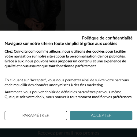
XL
2XL
5XL
M
L
3XL
Politique de confidentialité
Naviguez sur notre site en toute simplicité grâce aux cookies
DAYTONA
Chez Cuir-city.com comme ailleurs, nous utilisons des cookies pour faciliter
votre navigation sur notre site et pour la personnalisation de nos publicités.
Cuir d'agneau lavé épais : un perfecto rock au style cintré.
Grâce à eux, nous pouvons vous proposer un contenu et une expérience de
299,00 €
qualité et nous assurer que tout fonctionne parfaitement.
Would you like to be redirected to our English site?
NOUVELLE COLLECTION
No
En cliquant sur "Accepter", vous nous permettez ainsi de suivre votre parcours
et de recueillir des données anonymisées à des fins marketing.
Autrement, vous pouvez choisir de définir les paramètres par vous-même.
Yes
Quelque soit votre choix, vous pouvez à tout moment modifier vos préférences.
PARAMÉTRER
ACCEPTER
NEWSLETTER
TAILLES DISPONIBLES
Recevez par mail nos promos
M
L
XL
2XL
3XL