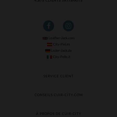
4,8/5 CLIENTS SATISFAITS
Leather-Jack.com
City-Piel.es
Leder-Jack.de
City-Pelle.it
SERVICE CLIENT
Suivre ma commande
Échange & Remboursement
CONSEILS CUIR-CITY.COM
Questions fréquentes
Livraison gratuite
Entretien du cuir
Contacter le service client
Guide des matières
À PROPOS DE CUIR-CITY