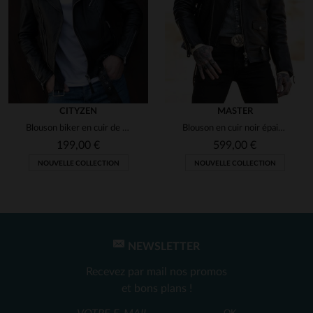
5
Avis collecté par un tiers
Parfait
Avis du
22/11/2022
, suite à une
expérience du
11/11/2022
par
Christian B.
CITYZEN
MASTER
Blouson biker en cuir de mouton, coupe slim. Zips aux poignets.
Blouson en cuir noir épais style biker
UTILE
(0)
Signaler
199,00 €
599,00 €
NOUVELLE COLLECTION
NOUVELLE COLLECTION
1
2
3
NEWSLETTER
Recevez par mail nos promos
et bons plans !