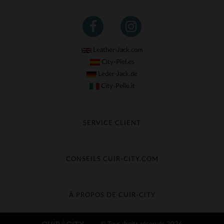
Leather-Jack.com
City-Piel.es
Leder-Jack.de
City-Pelle.it
SERVICE CLIENT
Suivre ma commande
Échange & Remboursement
CONSEILS CUIR-CITY.COM
Questions fréquentes
Livraison gratuite
Entretien du cuir
Contacter le service client
Guide des matières
À PROPOS DE CUIR-CITY
Guide des tailles
Découvrez Cuir-City