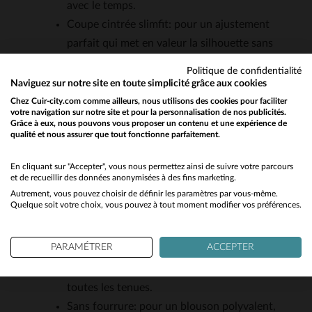
avec le temps.
Coupe cintrée slimfit: pour un ajustement
parfait qui met en valeur la silhouette sans
sacrifier le confort.
Politique de confidentialité
Doublure en coton et polyester: légère et
Naviguez sur notre site en toute simplicité grâce aux cookies
respirante, idéale pour une utilisation
Chez Cuir-city.com comme ailleurs, nous utilisons des cookies pour faciliter
votre navigation sur notre site et pour la personnalisation de nos publicités.
quotidienne.
Grâce à eux, nous pouvons vous proposer un contenu et une expérience de
qualité et nous assurer que tout fonctionne parfaitement.
Would you like to be redirected to our English site?
6 poches (3 extérieures zippées, 3 intérieures):
pour un rangement pratique et sécurisé.
No
En cliquant sur "Accepter", vous nous permettez ainsi de suivre votre parcours
Zips d’aisance aux poignets: pour ajuster
et de recueillir des données anonymisées à des fins marketing.
l’ouverture selon vos préférences.
Autrement, vous pouvez choisir de définir les paramètres par vous-même.
Yes
Quelque soit votre choix, vous pouvez à tout moment modifier vos préférences.
Boutons-pression siglés Daytona: un détail qui
rappelle l’héritage biker du blouson.
PARAMÉTRER
ACCEPTER
Style perfecto intemporel: un classique du
vestiaire rock, adapté à toutes les saisons et à
toutes les tenues.
Sans fourrure: pour un blouson polyvalent,