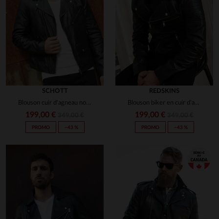
UTILE
(0)
Signaler
5
Avis collecté par un tiers
excellent
Avis du
13/10/2025
, suite à une
expérience du
06/10/2025
par
Patrick D.
SCHOTT
REDSKINS
Blouson cuir d'agneau noir, version épurée du perfecto Schott.
Blouson biker en cuir d'agneau noir, signé Redskins, esprit rock.
UTILE
(0)
Signaler
199,00 €
199,00 €
349,00 €
349,00 €
PROMO
−43 %
PROMO
−43 %
5
Avis collecté par un tiers
Blouson magnifique
Avis du
06/10/2023
, suite à une
expérience du
01/10/2023
par
Sophie R.
UTILE
(0)
Signaler