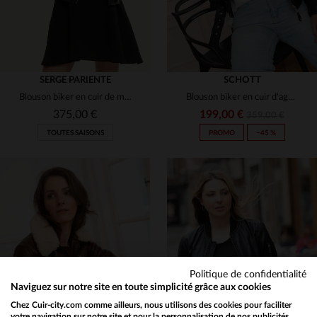
SERGE PARIENTE
SCHOTT
Blouson biker en cuir de mouton noir, matelassé et zippé, coupe slim.
Blouson biker en cuir d'agneau nappa, ajusté et féminin, par Schott.
375,00 €
199,00 €
359,00 €
TOUTES SAISONS
PROMO
−45 %
TAILLES DISPONIBLES
TAILLES DISPONIBLES
XS
S
M
L
XL
XS
S
M
L
XL
Politique de confidentialité
2XL
2XL
Naviguez sur notre site en toute simplicité grâce aux cookies
Chez Cuir-city.com comme ailleurs, nous utilisons des cookies pour faciliter
votre navigation sur notre site et pour la personnalisation de nos publicités.