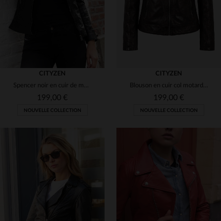
CITYZEN
CITYZEN
Spencer noir en cuir de mouton, souple et léger, style intemporel.
Blouson en cuir col motard marron chocolat pour femme
199,00 €
199,00 €
NOUVELLE COLLECTION
NOUVELLE COLLECTION
TAILLES DISPONIBLES
TAILLES DISPONIBLES
XS
S
M
L
XL
S
M
L
XL
2XL
2XL
3XL
3XL
4XL