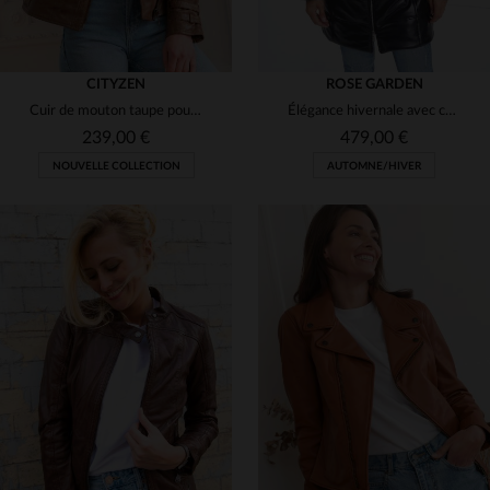
CITYZEN
ROSE GARDEN
Cuir de mouton taupe pour ce blouson biker APRILIA 2 au fini vieilli.
Élégance hivernale avec ce manteau en cuir d'agneau à capuche fourrée.
239,00 €
479,00 €
NOUVELLE COLLECTION
AUTOMNE/HIVER
TAILLES DISPONIBLES
TAILLES DISPONIBLES
S
M
L
XL
2XL
S
M
L
XL