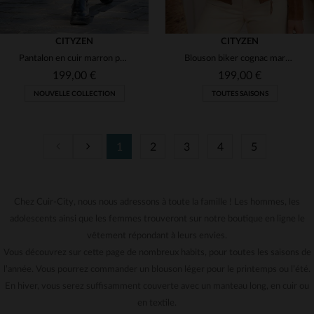
CITYZEN
CITYZEN
Pantalon en cuir marron pour femme
Blouson biker cognac marbré. Léger, ajusté, pour un style mi-saison.
199,00 €
199,00 €
NOUVELLE COLLECTION
TOUTES SAISONS
1
2
3
4
5
TAILLES DISPONIBLES
36
38
40
42
44
Chez Cuir-City, nous nous adressons à toute la famille ! Les hommes, les
TAILLES DISPONIBLES
adolescents ainsi que les femmes trouveront sur notre boutique en ligne le
46
S
M
L
XL
2XL
vêtement répondant à leurs envies.
Vous découvrez sur cette page de nombreux habits, pour toutes les saisons de
l’année. Vous pourrez commander un blouson léger pour le printemps ou l’été.
En hiver, vous serez suffisamment couverte avec un manteau long, en cuir ou
en textile.