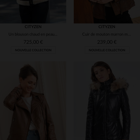
CITYZEN
CITYZEN
Un blouson chaud en peau de mouton, fourrure beige et détails en cuir.
Cuir de mouton marron mat, tannage. Blouson biker coupe regular.
725,00 €
239,00 €
NOUVELLE COLLECTION
NOUVELLE COLLECTION
TAILLES DISPONIBLES
TAILLES DISPONIBLES
XS
S
M
L
XL
XS
S
M
L
XL
2XL
2XL
4XL