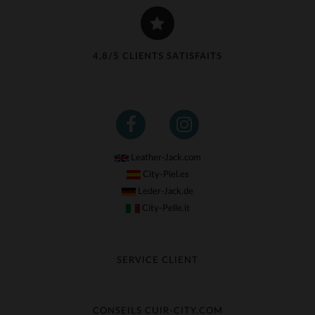
4,8/5 CLIENTS SATISFAITS
Leather-Jack.com
City-Piel.es
Leder-Jack.de
City-Pelle.it
SERVICE CLIENT
Suivre ma commande
Échange & Remboursement
CONSEILS CUIR-CITY.COM