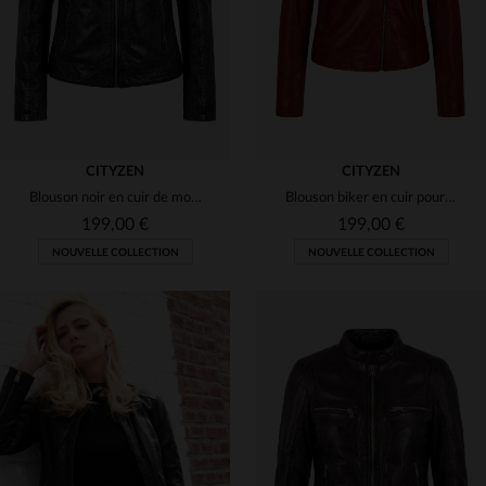
CITYZEN
CITYZEN
Blouson noir en cuir de mouton pour femme
Blouson biker en cuir pour femme rouge ketchup
199,00 €
199,00 €
NOUVELLE COLLECTION
NOUVELLE COLLECTION
TAILLES DISPONIBLES
TAILLES DISPONIBLES
S
M
L
XL
2XL
S
M
L
XL
2XL
3XL
4XL
3XL
4XL