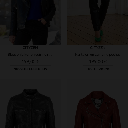
2XL
(2)
S
M
L
XL
2XL
(3)
(192)
(2)
(33)
CITYZEN
CITYZEN
(126)
Blouson biker en cuir noir avec doublure imprimée
Pantalon en cuir cinq poches
199,00 €
199,00 €
(81)
NOUVELLE COLLECTION
TOUTES SAISONS
(34)
(1)
(8)
TAILLES DISPONIBLES
TAILLES DISPONIBLES
(1)
S
M
L
XL
2XL
36
38
40
42
44
(31)
3XL
4XL
46
48