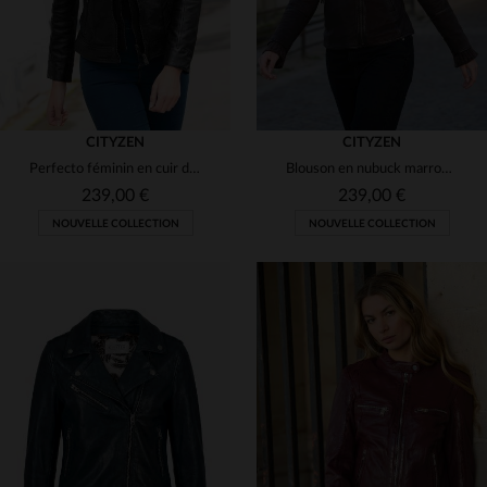
CITYZEN
CITYZEN
Perfecto féminin en cuir de mouton noir, souple, à capuche amovible.
Blouson en nubuck marron, coupe slim, esprit perfecto et féminin.
239,00 €
239,00 €
NOUVELLE COLLECTION
NOUVELLE COLLECTION
TAILLES DISPONIBLES
TAILLES DISPONIBLES
XS
S
M
L
XL
S
M
L
XL
2XL
2XL
3XL
3XL
4XL