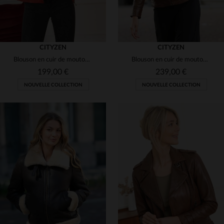
CITYZEN
CITYZEN
Blouson en cuir de mouton rouge marbré, slim-fit et polyvalent.
Blouson en cuir de mouton cognac, slim fit, avec capuche amovible.
199,00 €
239,00 €
NOUVELLE COLLECTION
NOUVELLE COLLECTION
TAILLES DISPONIBLES
TAILLES DISPONIBLES
S
M
L
XL
2XL
XS
S
M
L
XL
3XL
4XL
2XL
3XL