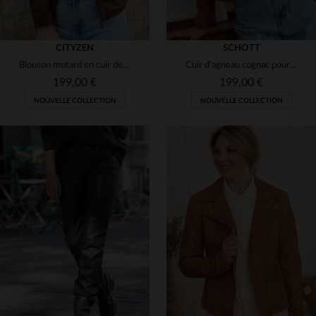
CITYZEN
SCHOTT
Blouson motard en cuir de mouton marron, coupe ajustée et élégant.
Cuir d'agneau cognac pour ce Perfecto féminin, ajusté et signé Schott.
199,00 €
199,00 €
NOUVELLE COLLECTION
NOUVELLE COLLECTION
TAILLES DISPONIBLES
S
M
L
XL
2XL
TAILLES DISPONIBLES
3XL
XS
S
M
L