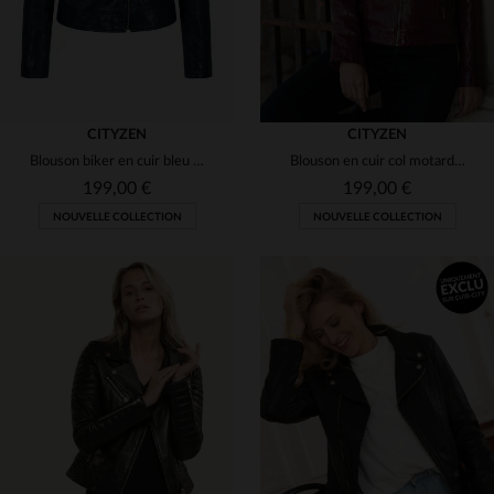
CITYZEN
CITYZEN
Blouson biker en cuir bleu marine pour femme
Blouson en cuir col motard rose foncé pour femme
199,00 €
199,00 €
NOUVELLE COLLECTION
NOUVELLE COLLECTION
TAILLES DISPONIBLES
TAILLES DISPONIBLES
S
M
L
XL
2XL
S
M
L
XL
2XL
3XL
3XL
4XL