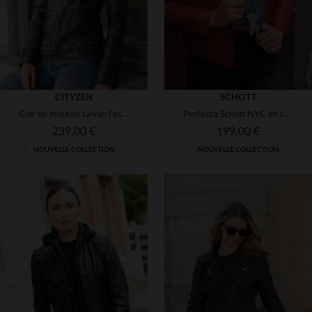
CITYZEN
SCHOTT
Cuir de mouton tanné: l'esprit biker dans un perfecto noir.
Perfecto Schott NYC en cuir d'agneau rouge, coupe slim et rock.
239,00 €
199,00 €
NOUVELLE COLLECTION
NOUVELLE COLLECTION
TAILLES DISPONIBLES
XS
S
M
L
XL
TAILLES DISPONIBLES
2XL
3XL
4XL
XS
S
L
XL