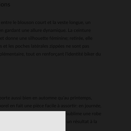
ions
re le blouson court et la veste longue, un
t en gardant une allure dynamique. La ceinture
et donne une silhouette féminine; retirée, elle
s et les poches latérales zippées ne sont pas
lémentaire, tout en renforçant l'identité biker du
e porte aussi bien en automne qu'au printemps,
rel en fait une pièce facile à assortir: en journée,
 un look casual-chic; le soir, elle sublime une robe
ire et design contemporain, pour un résultat à la