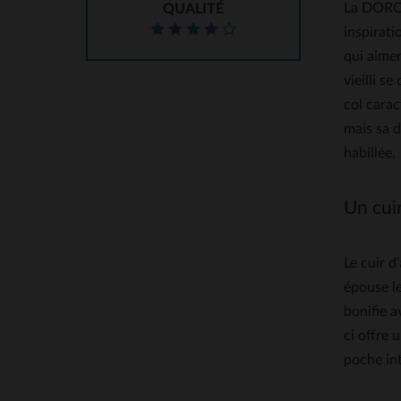
La DOROT
QUALITÉ
inspirati
qui aimen
vieilli s
col carac
mais sa d
habillée.
Un cuir
Le cuir d
épouse l
bonifie a
ci offre 
poche int