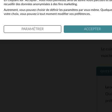
En cliquant sur "Accepter", vous nous permettez ainsi de suivre votre parcours et d
recueillir des données anonymisées à des fins marketing.
Autrement, vous pouvez choisir de définir les paramètres par vous-même. Quelque
Rose Gard
votre choix, vous pouvez à tout moment modifier vos préférences.
Inspirée 
attention
PARAMÉTRER
ACCEPTER
sans pren
Quel es
Le cui
exacte
QUEST
La c
Oui
pré