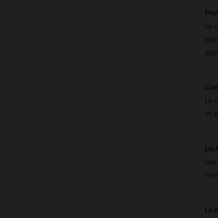
Peut
Le 
exp
app
Comm
Le 
et 
Les 
Les
mei
La d