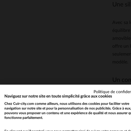
Une si
Avec sa 
équilibre
amovible 
offre un 
seulement
modèle.
Un com
Politique de confiden
Naviguez sur notre site en toute simplicité grâce aux cookies
Grâce à s
Chez Cuir-city.com comme ailleurs, nous utilisons des cookies pour faciliter votre
voire en 
navigation sur notre site et pour la personnalisation de nos publicités. Grâce à eux
pouvons vous proposer un contenu et une expérience de qualité et nous assurer q
elle se m
fonctionne parfaitement.
et des es
fois dura