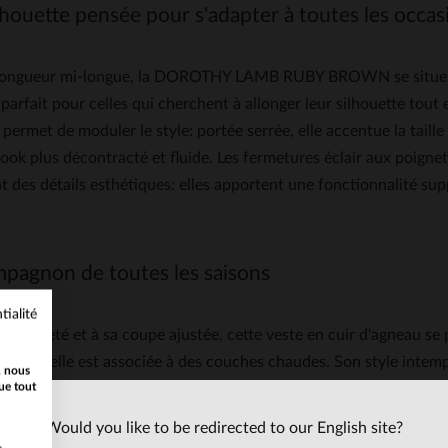
lhouette pensée pour s'adapter à toutes les occas
longueur mi-longue, la DOROTHY LAMB RUBY BROWN se situe ent
 parfait pour celles qui cherchent à allonger leur silhouette tou
permet de moduler le style: portée serrée, elle accentue la taille 
look plus décontracté et fluide. Les fermetures éclair aux poignet
 des détails esthétiques: elles apportent une fonctionnalité supp
pagnon de toutes les saisons
tialité
a légèreté et à sa coupe ajustée, cette veste en cuir d'agneau s
hiver si elle est associée à des couches chaudes. Son style intempo
, nous
ue tout
arie parfaitement avec un pull, un jean et des boots à talons pour
carpins pour une touche rock et sophistiquée. elle allie savoir-fa
Would you like to be redirected to our English site?
ble et tendance.