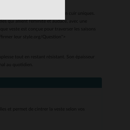
oir-faire pour créer des pièces en cuir uniques.
les qui allient féminité et audace, avec une
haque veste est conçue pour traverser les saisons
ffirmer leur style.org/Question">
ouplesse tout en restant résistant. Son épaisseur
mal au quotidien.
lles et permet de cintrer la veste selon vos