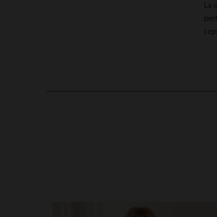
La 
per
cep
4
/
5
Basé sur
1
avis soumis à un
contrôle
Voir tous les avis sur ce site
5
étoiles
0
4
étoiles
1
en cliquant ici
3
étoiles
0
2
étoiles
0
1
étoile
0
Trier les avis