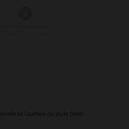
RETRAIT BOUTIQUE EN 1 H
3 Boutiques À Votre Service
relle et l'audace du style biker