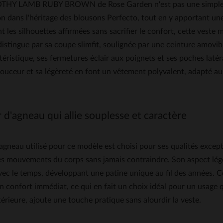
HY LAMB RUBY BROWN de Rose Garden n'est pas une simple vest
on dans l'héritage des blousons Perfecto, tout en y apportant u
t les silhouettes affirmées sans sacrifier le confort, cette vest
e distingue par sa coupe slimfit, soulignée par une ceinture amovi
téristique, ses fermetures éclair aux poignets et ses poches latér
ouceur et sa légèreté en font un vêtement polyvalent, adapté aus
 d'agneau qui allie souplesse et caractère
'agneau utilisé pour ce modèle est choisi pour ses qualités excepti
es mouvements du corps sans jamais contraindre. Son aspect légè
vec le temps, développant une patine unique au fil des années. Co
un confort immédiat, ce qui en fait un choix idéal pour un usage 
érieure, ajoute une touche pratique sans alourdir la veste.