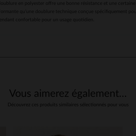
doublure en polyester offre une bonne résistance et une certaine re
formante qu'une doublure technique conçue spécifiquement pour l
endant confortable pour un usage quotidien.
4
/
5
Avis collecté par un tiers
Veste agréable à porter, taille parfaitement adaptée à ma commande,p
sur le site que celle que j'ai reçue, mais ce n'est pas rédhibitoire .
Avis du
05/02/2024
, suite à une expérience du
30/01/2024
par
Patricia B.
UTILE
(0)
Signaler
Vous aimerez également…
Découvrez ces produits similaires sélectionnés pour vous
1