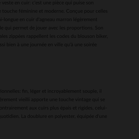
e en cuir: c'est une pièce qui puise son
ne touche féminine et moderne. Conçue pour celles
e mi-longue en cuir d'agneau marron légèrement
ble qui permet de jouer avec les proportions. Son
ales zippées rappellent les codes du blouson biker,
si bien à une journée en ville qu'à une soirée
onnelles: fin, léger et incroyablement souple, il
rement vieilli apporte une touche vintage qui se
ntrairement aux cuirs plus épais et rigides, celui-
quotidien. La doublure en polyester, équipée d'une