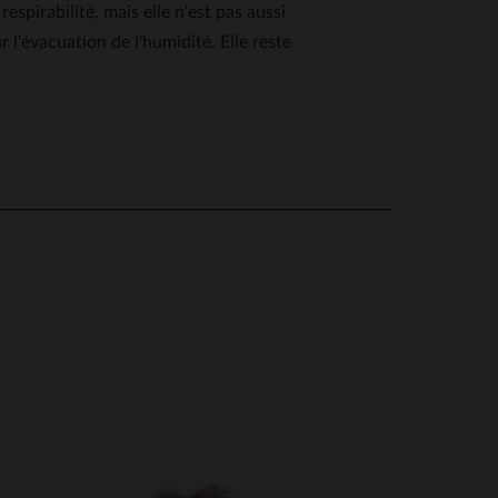
spirabilité, mais elle n'est pas aussi
'évacuation de l'humidité. Elle reste
etit bémol, la couleur, je la voyais plus claire 