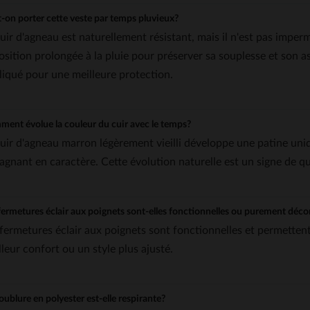
-on porter cette veste par temps pluvieux?
cuir d'agneau est naturellement résistant, mais il n'est pas impe
osition prolongée à la pluie pour préserver sa souplesse et son 
liqué pour une meilleure protection.
ent évolue la couleur du cuir avec le temps?
cuir d'agneau marron légèrement vieilli développe une patine uni
gagnant en caractère. Cette évolution naturelle est un signe de qua
fermetures éclair aux poignets sont-elles fonctionnelles ou purement déco
 fermetures éclair aux poignets sont fonctionnelles et permetten
lleur confort ou un style plus ajusté.
oublure en polyester est-elle respirante?