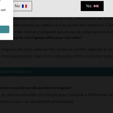
e
No
Yes
 soit
en est une marque qui mise sur l'élégance intemporelle et le sav
par les codes du style classique et du rock, elle propose des modè
 particulière portée aux détails et à la qualité des matériaux. C
dre une ride, tout en s'adaptant aux envies de celles qui osent a
t l'épaisseur du cuir d'agneau utilisé pour cette veste?
r d'agneau de cette veste est fin, ce qui lui confère légèreté et s
 n'est pas précisée, mais il est conçu pour offrir un confort opti
IONS FRÉQUENTES
einture amovible est-elle ajustable en longueur?
, la ceinture amovible est conçue pour s'adapter à différentes tai
férences pour un ajustement personnalisé.