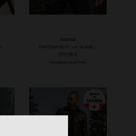
MASTER
Blouson biker en cuir d'agneau noir, signé Redskins, esprit rock.
DAYTONA RUST : cuir de buffle rouille.Blouson biker au style affirmé.
599,00 €
NOUVELLE COLLECTION