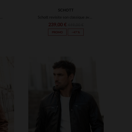
SCHOTT
n en cuir col chemise bleu marine sous licence officielle NASA
Schott revisite son classique avec ce LCMAINE2CC en agneau léger.
239,00 €
449,00 €
PROMO
−47 %
S
3XL
TAILLES DISPONIBLES