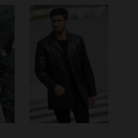
S
TAILLES DISPONIBLES
3XL
XS
S
M
L
XL
2XL
3XL
4XL