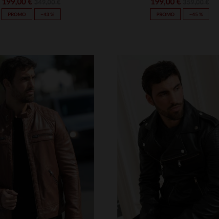
199,00 €
199,00 €
349,00 €
359,00 €
PROMO
−43 %
PROMO
−45 %
ILLES DISPONIBLES
TAILLES DISPONIBLE
M
L
XL
2XL
3XL
S
M
L
XL
2XL