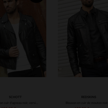
ILLES DISPONIBLES
TAILLES DISPONIBLE
M
L
XL
2XL
3XL
S
M
L
XL
2XL
SCHOTT
REDSKINS
Blouson cuir d'agneau noir, version épurée du perfecto Schott.