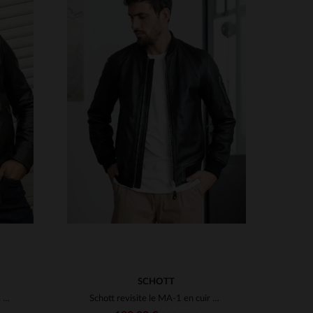
S
TAILLES DISPONIBLES
3XL
S
M
L
XL
2XL
3XL
SCHOTT
Blouson en cuir de mouton noir, coupe slimfit et détails matelassés.
Schott revisite le MA-1 en cuir d'agneau noir, coupe standard.