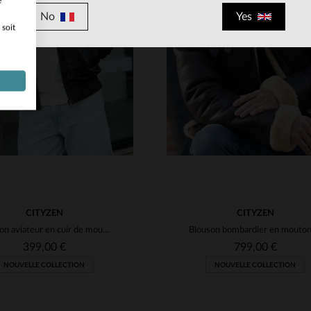
e
No
Yes
 soit
ILLES DISPONIBLES
TAILLES DISPONIBLE
M
L
XL
2XL
3XL
S
M
L
XL
2XL
CITYZEN
CITYZEN
Blouson aviateur en cuir de mouton souple, intemporel et polyvalent.
399,00 €
799,00 €
NOUVELLE COLLECTION
NOUVELLE COLLECTION