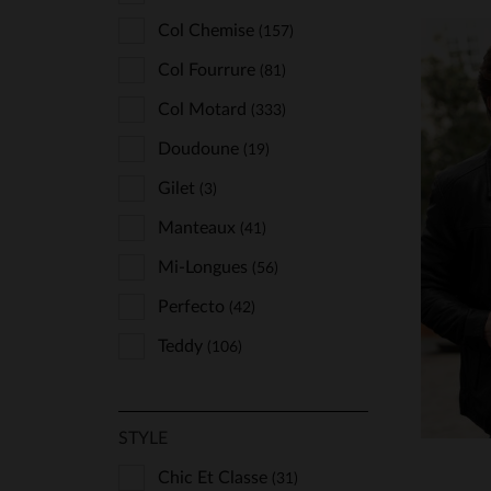
Wild Arctic By Flo & Clo
(3)
Col Chemise
(157)
Col Fourrure
(81)
Col Motard
(333)
Doudoune
(19)
Gilet
(3)
TA
Manteaux
(41)
S
Mi-Longues
(56)
Perfecto
(42)
Teddy
(106)
STYLE
Chic Et Classe
(31)