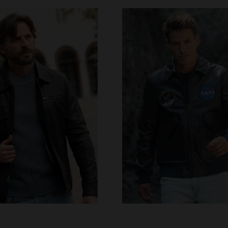
ILLES DISPONIBLES
TAILLES DISPONIBLE
M
L
XL
2XL
3XL
S
M
L
XL
2XL
4XL
5XL
4XL
5XL