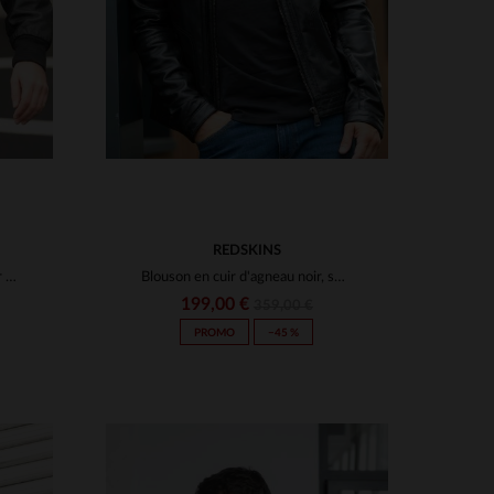
REDSKINS
Schott revisite l'aviateur en cuir d'agneau noir et vegan.
Blouson en cuir d'agneau noir, sobre et intemporel, signé Redskins.
199,00 €
359,00 €
PROMO
−45 %