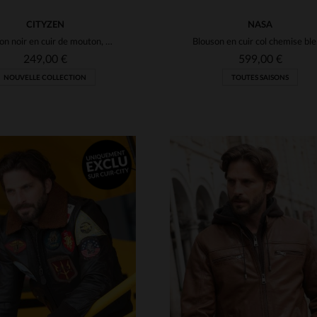
CITYZEN
NASA
Blouson noir en cuir de mouton, coupe slim, élégance urbaine et sobre.
Blouso
249,00 €
599,00 €
NOUVELLE COLLECTION
TOUTES SAISONS
ILLES DISPONIBLES
TAILLES DISPONIBLE
M
L
XL
2XL
3XL
S
M
L
XL
2XL