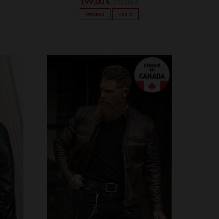
199,00 €
299,00 €
PROMO
−33 %
S
TAILLES DISPONIBLES
3XL
S
M
L
XL
2XL
3XL