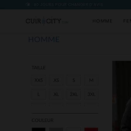
90 JOURS POUR CHANGER D'AVIS
HOMME
FE
HOMME
TAILLE
XXS
XS
S
M
L
XL
2XL
3XL
4XL
5XL
6XL
7XL
COULEUR
8XL
9XL
11XL
28