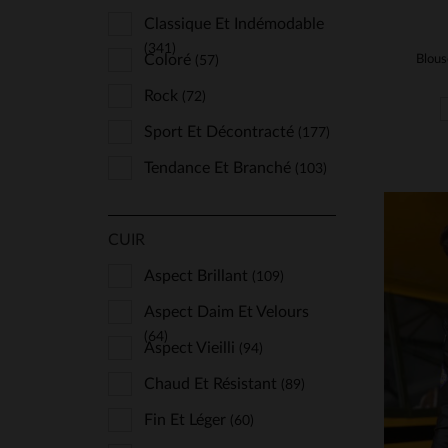
Classique Et Indémodable
(341)
Coloré
(57)
Rock
(72)
Sport Et Décontracté
(177)
Tendance Et Branché
(103)
CUIR
Aspect Brillant
(109)
Aspect Daim Et Velours
(64)
Aspect Vieilli
(94)
TA
Chaud Et Résistant
(89)
S
Fin Et Léger
(60)