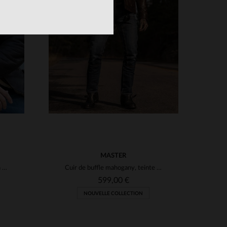
TAILLES DISPONIBLES
XS
S
M
L
XL
2XL
S
3XL
3XL
4XL
MASTER
Blouson bombardier en mouton retourné marron, col fourrure beige.
Cuir de buffle mahogany, teinte rustique qui patine avec le temps.
599,00 €
NOUVELLE COLLECTION