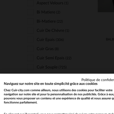
Last Rebels
Aspect Velours
(4)
(1)
Le Formier
Bi Matiere
(4)
(2)
Lucina
Bi-Matiere
(9)
(22)
Marine Nationale
Cuir De Chèvre
(1)
(12)
Master
Cuir Epais
(27)
(306)
Mc Gregor
Cuir Gras
(8)
(1)
Mcs
Cuir Semi Epais
(25)
(22)
Milestone
Cuir Souple
(1)
(725)
New Era
Cuir Velours
(3)
(55)
Politique de confiden
Naviguez sur notre site en toute simplicité grâce aux cookies
Oakwood
Peau Retournee
(14)
(41)
Chez Cuir-city.com comme ailleurs, nous utilisons des cookies pour faciliter votre
Paddock's
Textile
navigation sur notre site et pour la personnalisation de nos publicités. Grâce à eux
(740)
(5)
pouvons vous proposer un contenu et une expérience de qualité et nous assurer q
fonctionne parfaitement.
Paris Saint Germain
(4)
Petrol Industries
(16)