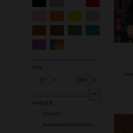
Noir
Gris
Blanc
Rouge
29
30
31
32
Rose
Orange
Jaune
Beige
33
34
36
38
Cognac
Marron
Vert
Bleu
40
42
44
46
Violet
Multicolore
48
50
52
54
56
58
60
62
PRIX
64
66
68
70
€
—
€
72
74
80
85
OK
MARQUE
90
95
100
105
3Gm
(97)
TU
16
S/M
M/L
Aeronautica Militare
(81)
ANS