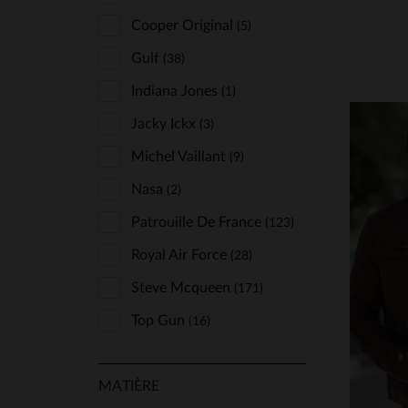
Cuir-City
Cooper Original
(2)
(5)
Daytona
Gulf
(38)
(154)
Deercraft
Indiana Jones
(2)
(1)
Freaky Nation
Jacky Ickx
(3)
(4)
Giovanni
Michel Vaillant
(3)
(9)
Gipsy
Nasa
(2)
(2)
Glove Story
Patrouille De France
(16)
(123)
Hero Seven
Royal Air Force
(13)
(28)
Iron & Resin
Steve Mcqueen
(11)
(171)
TA
Kaporal
Top Gun
(4)
(16)
S
Kaporal Shoes
(1)
MATIÈRE
Kome's Road
(11)