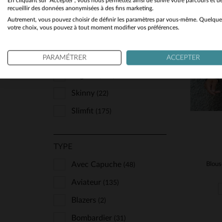
En cliquant sur "Accepter", vous nous permettez ainsi de suivre votre parcours et d
COUPE
recueillir des données anonymisées à des fins marketing.
Redskins
(368)
Autrement, vous pouvez choisir de définir les paramètres par vous-même. Quelque
Confort
(25)
TA
votre choix, vous pouvez à tout moment modifier vos préférences.
Rock’n Free Life
(3)
Grande Taille
(4)
S
Schott
(325)
Oversize
PARAMÉTRER
ACCEPTER
(7)
Serge Pariente
(65)
Regular
(701)
Seven Tees
(1)
Skinny
(22)
The Jack Leathers
(7)
Slimfit
(175)
Top Gun
(15)
Univers Du Luxe
(1)
TYPE
Us Wings
(6)
Avec Capuche
(48)
Vanzetti
(4)
Aviateur
(135)
Von Dutch
(108)
Blazers
(2)
Warson Motors
(1)
Bombardier
(31)