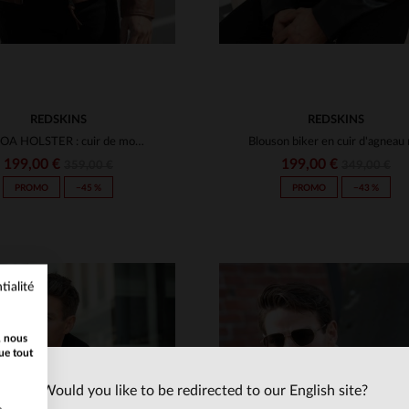
REDSKINS
REDSKINS
BALBOA HOLSTER : cuir de mouton cognac, coupe slimfit et style motard.
199,00 €
199,00 €
359,00 €
349,00 €
PROMO
−45 %
PROMO
−43 %
tialité
, nous
ue tout
Would you like to be redirected to our English site?