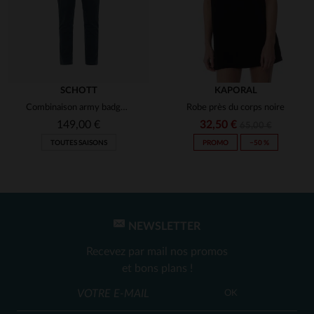
SCHOTT
KAPORAL
Combinaison army badgée couleur bleu pacific
Robe près du corps noire
149,00 €
32,50 €
65,00 €
TOUTES SAISONS
PROMO
−50 %
NEWSLETTER
Recevez par mail nos promos
et bons plans !
OK