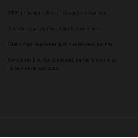
100% polyester, elle est très agréable à porter.
Ouverture par zip discret sur le coté droit.
Effet arrondi sur le bas ainsi que les deux poches.
Son coloris bleu foncé s'accordera facilement avec
l'ensemble de vos hauts.