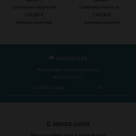
SCHOTT
SCHOTT
Combinaison militaire kaki
Combinaison femme army noire
149,00 €
149,00 €
NOUVELLE COLLECTION
NOUVELLE COLLECTION
NEWSLETTER
Recevez par mail nos promos
et bons plans !
OK
SERVICE CLIENT
Nos conseillers sont à votre écoute