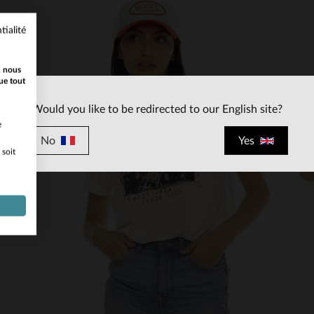
tialité
, nous
ue tout
Would you like to be redirected to our English site?
e
No
Yes
 soit