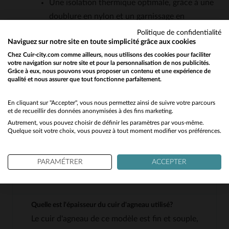
Une isolation thermique optimale, grâce à une
doublure en nylon et un garnissage en
polyester, parfaite pour l'automne et l'hiver.
Politique de confidentialité
Naviguez sur notre site en toute simplicité grâce aux cookies
Une capuche amovible, pour s'adapter aux
Chez Cuir-city.com comme ailleurs, nous utilisons des cookies pour faciliter
conditions météo et personnaliser son look.
votre navigation sur notre site et pour la personnalisation de nos publicités.
Des poches fonctionnelles, avec trois poches
Grâce à eux, nous pouvons vous proposer un contenu et une expérience de
qualité et nous assurer que tout fonctionne parfaitement.
Would you like to be redirected to our English site?
intérieures et deux poches extérieures, pour
un rangement pratique.
No
En cliquant sur "Accepter", vous nous permettez ainsi de suivre votre parcours
et de recueillir des données anonymisées à des fins marketing.
Un style polyvalent, qui se marie aussi bien
Autrement, vous pouvez choisir de définir les paramètres par vous-même.
Yes
avec un jean et des baskets qu'avec un
Quelque soit votre choix, vous pouvez à tout moment modifier vos préférences.
pantalon chino et un pull col roulé.
PARAMÉTRER
ACCEPTER
QUESTIONS FRÉQUENTES
Quelle est l'épaisseur du cuir d'agneau utilisé?
Le cuir d'agneau de ce modèle est fin et souple,