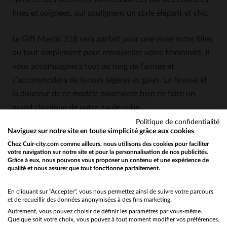
fines et soignées, qui soulignent un style élégant et chic.
Le Gift Mastic 518 sera parfait pour une virée entre filles
ou tout simplement pour renouveller votre fémininité. Il
vous accompagnera tout au long de l’année et
s’accommodera de tenues légères et gaies. La finesse et
la douceur de ce modèle pourraient bien en faire un
grand classique de votre garde-robe.
Politique de confidentialité
Naviguez sur notre site en toute simplicité grâce aux cookies
Chez Cuir-city.com comme ailleurs, nous utilisons des cookies pour faciliter
votre navigation sur notre site et pour la personnalisation de nos publicités.
4.7
Grâce à eux, nous pouvons vous proposer un contenu et une expérience de
5
/
5
qualité et nous assurer que tout fonctionne parfaitement.
Would you like to be redirected to our English site?
Avis collecté par un tiers
Bon produit
No
En cliquant sur "Accepter", vous nous permettez ainsi de suivre votre parcours
et de recueillir des données anonymisées à des fins marketing.
Avis du
30/03/2026
, suite à un
26/03/2026
par
Frédéric T.
Autrement, vous pouvez choisir de définir les paramètres par vous-même.
Yes
Basé sur
40
avis soumis à un
Quelque soit votre choix, vous pouvez à tout moment modifier vos préférences.
contrôle