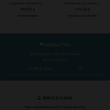
Legging en cuir Noir Cityzen
Pantalon en cuir marron pour femme
UTILE
(0)
Signaler
399,00 €
199,00 €
TOUTES SAISONS
NOUVELLE COLLECTION
1
2
3
4
NEWSLETTER
Recevez par mail nos promos
et bons plans !
OK
SERVICE CLIENT
Nos conseillers sont à votre écoute