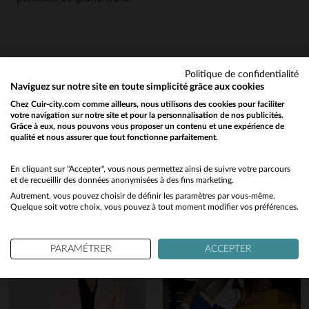
5
5
/
5
Avis collecté par un tiers
Politique de confidentialité
Qualité, esthétique
Naviguez sur notre site en toute simplicité grâce aux cookies
Avis du
22/12/2021
, suite à une
expérience du
17/12/2021
par
Chez Cuir-city.com comme ailleurs, nous utilisons des cookies pour faciliter
Basé sur
1
avis soumis à un
Caminade F.
votre navigation sur notre site et pour la personnalisation de nos publicités.
contrôle
Grâce à eux, nous pouvons vous proposer un contenu et une expérience de
Voir tous les avis sur ce site
UTILE
(0)
qualité et nous assurer que tout fonctionne parfaitement.
Would you like to be redirected to our English site?
Signaler
Vous aimerez également…
5
étoiles
1
No
En cliquant sur "Accepter", vous nous permettez ainsi de suivre votre parcours
4
étoiles
0
et de recueillir des données anonymisées à des fins marketing.
Découvrez ces produits similaires sélectionnés pour vous
1
3
étoiles
0
Autrement, vous pouvez choisir de définir les paramètres par vous-même.
Yes
2
étoiles
0
Quelque soit votre choix, vous pouvez à tout moment modifier vos préférences.
1
étoile
0
Trier les avis
PARAMÉTRER
ACCEPTER