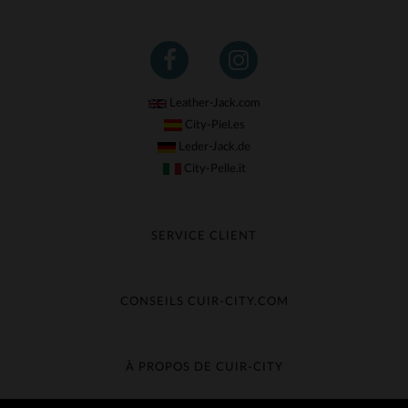
Leather-Jack.com
City-Piel.es
Leder-Jack.de
City-Pelle.it
SERVICE CLIENT
Suivre ma commande
Échange & Remboursement
CONSEILS CUIR-CITY.COM
Questions fréquentes
Livraison gratuite
Entretien du cuir
Contacter le service client
Guide des matières
À PROPOS DE CUIR-CITY
Guide des tailles