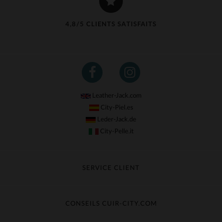
4,8/5 CLIENTS SATISFAITS
Leather-Jack.com
City-Piel.es
Leder-Jack.de
City-Pelle.it
SERVICE CLIENT
Suivre ma commande
Échange & Remboursement
CONSEILS CUIR-CITY.COM
Questions fréquentes