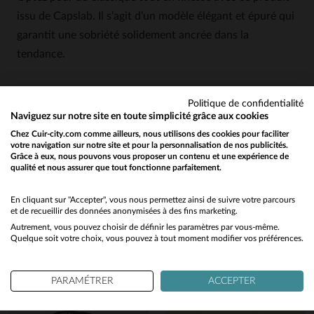
issu de Capslab. Il s’agit d’un modèle élégant et épuré qui
garantit une sobriété solidement ancrée dans la
tendance.
Politique de confidentialité
Naviguez sur notre site en toute simplicité grâce aux cookies
Chez Cuir-city.com comme ailleurs, nous utilisons des cookies pour faciliter
votre navigation sur notre site et pour la personnalisation de nos publicités.
Grâce à eux, nous pouvons vous proposer un contenu et une expérience de
qualité et nous assurer que tout fonctionne parfaitement.
Would you like to be redirected to our English site?
No
En cliquant sur "Accepter", vous nous permettez ainsi de suivre votre parcours
Vous aimerez également…
et de recueillir des données anonymisées à des fins marketing.
Autrement, vous pouvez choisir de définir les paramètres par vous-même.
Yes
Quelque soit votre choix, vous pouvez à tout moment modifier vos préférences.
Découvrez ces produits similaires sélectionnés pour vous
PARAMÉTRER
ACCEPTER