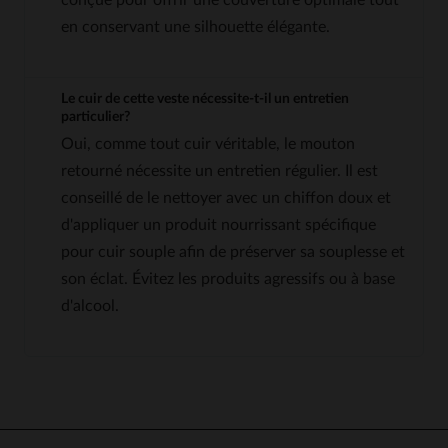
en conservant une silhouette élégante.
Le cuir de cette veste nécessite-t-il un entretien
particulier?
Oui, comme tout cuir véritable, le mouton
retourné nécessite un entretien régulier. Il est
conseillé de le nettoyer avec un chiffon doux et
d'appliquer un produit nourrissant spécifique
pour cuir souple afin de préserver sa souplesse et
son éclat. Évitez les produits agressifs ou à base
d'alcool.
5
5
/
5
Avis collecté par un tiers
Joli promis finalement taille u
peu petite aux hanches 