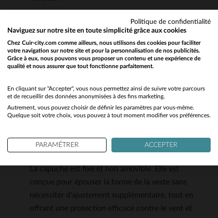
Politique de confidentialité
Naviguez sur notre site en toute simplicité grâce aux cookies
Comment évolue la patine de ce type de cuir avec le
temps?
Chez Cuir-city.com comme ailleurs, nous utilisons des cookies pour faciliter
votre navigation sur notre site et pour la personnalisation de nos publicités.
Le mouton retourné développe une patine douce
Grâce à eux, nous pouvons vous proposer un contenu et une expérience de
qualité et nous assurer que tout fonctionne parfaitement.
Would you like to be redirected to our English site?
et légèrement brillante avec le temps, surtout aux
endroits de frottement comme les épaules ou les
No
En cliquant sur "Accepter", vous nous permettez ainsi de suivre votre parcours
poignets. Contrairement à d'autres cuirs, il garde
et de recueillir des données anonymisées à des fins marketing.
une apparence plus uniforme et moins marquée,
Autrement, vous pouvez choisir de définir les paramètres par vous-même.
Yes
Quelque soit votre choix, vous pouvez à tout moment modifier vos préférences.
tout en gagnant en souplesse.
PARAMÉTRER
ACCEPTER
La capuche est-elle amovible ou ajustable?
La capuche est fixe et non amovible. Elle est
conçue pour épouser la forme de la veste sans
nécessiter d'ajustement supplémentaire, tout en
offrant une protection efficace contre le vent et