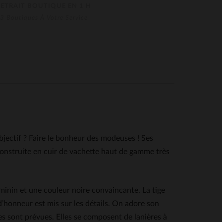
RETRAIT BOUTIQUE EN 1 H
3 Boutiques À Votre Service
bjectif ? Faire le bonheur des modeuses ! Ses
construite en cuir de vachette haut de gamme très
éminin et une couleur noire convaincante. La tige
’honneur est mis sur les détails. On adore son
es sont prévues. Elles se composent de lanières à