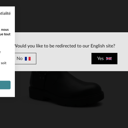
tialité
, nous
ue tout
Would you like to be redirected to our English site?
e
No
Yes
 soit