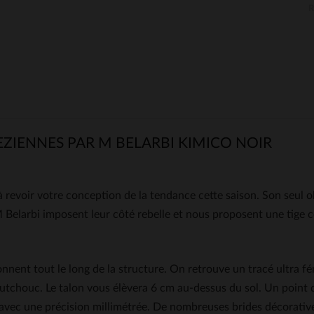
EZIENNES PAR M BELARBI KIMICO NOIR
revoir votre conception de la tendance cette saison. Son seul o
M Belarbi imposent leur côté rebelle et nous proposent une tige 
ionnent tout le long de la structure. On retrouve un tracé ultra f
tchouc. Le talon vous élèvera 6 cm au-dessus du sol. Un point d
s avec une précision millimétrée. De nombreuses brides décorativ