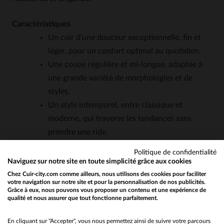
Caractéristiques
Un cuir d'une douceur exceptionnelle, fin et
léger, pour un confort optimal au quotidien.
Une coupe régulière et mi-longue, adaptée à
une grande variété de morphologies et de
styles.
Un style intemporel, entre classique et
moderne, qui traverse les tendances sans
prendre une ride.
Une résistance surprenante pour un cuir aussi
Politique de confidentialité
souple, grâce à un grain serré et une finition
Naviguez sur notre site en toute simplicité grâce aux cookies
soignée.
Chez Cuir-city.com comme ailleurs, nous utilisons des cookies pour faciliter
votre navigation sur notre site et pour la personnalisation de nos publicités.
Une polyvalence d'usage, idéale pour les
Grâce à eux, nous pouvons vous proposer un contenu et une expérience de
qualité et nous assurer que tout fonctionne parfaitement.
saisons intermédiaires comme pour les hivers
Would you like to be redirected to our English site?
rigoureux.
No
En cliquant sur "Accepter", vous nous permettez ainsi de suivre votre parcours