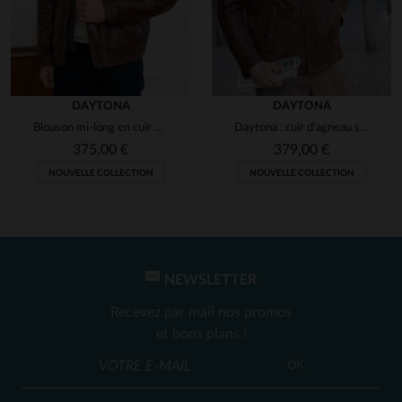
5
Avis collecté par un tiers
Produit de qualité
Avis du
13/01/2025
, suite à une
expérience du
08/01/2025
par
DAYTONA
DAYTONA
Emmanuel P.
Blouson mi-long en cuir de mouton souple, coupe regular et sobre.
Daytona : cuir d'agneau souple, style motard.Chaud et indémodable.
UTILE
(0)
375,00 €
379,00 €
Signaler
NOUVELLE COLLECTION
NOUVELLE COLLECTION
1
2
3
NEWSLETTER
Recevez par mail nos promos
et bons plans !
OK