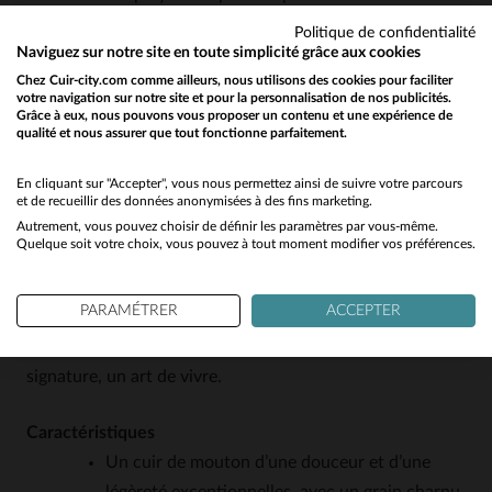
seule occasion.
Politique de confidentialité
Naviguez sur notre site en toute simplicité grâce aux cookies
Rose Garden est une marque qui a su se faire une place
Chez Cuir-city.com comme ailleurs, nous utilisons des cookies pour faciliter
votre navigation sur notre site et pour la personnalisation de nos publicités.
dans l’univers du blouson en cuir en misant sur un
Grâce à eux, nous pouvons vous proposer un contenu et une expérience de
qualité et nous assurer que tout fonctionne parfaitement.
Would you like to be redirected to our English site?
équilibre subtil entre héritage et modernité. Inspirée par
l’esprit rebelle des motards des années 60 et 70, elle
No
En cliquant sur "Accepter", vous nous permettez ainsi de suivre votre parcours
revisite les codes du style biker avec une touche
et de recueillir des données anonymisées à des fins marketing.
Autrement, vous pouvez choisir de définir les paramètres par vous-même.
féminine et contemporaine. Chaque pièce est conçue
Yes
Quelque soit votre choix, vous pouvez à tout moment modifier vos préférences.
pour durer, avec des cuirs soigneusement sélectionnés et
des finitions irréprochables, tout en intégrant des détails
PARAMÉTRER
ACCEPTER
qui racontent une histoire. Chez Rose Garden, le cuir
n’est pas qu’un matériau: c’est une passion, une
signature, un art de vivre.
Caractéristiques
Un cuir de mouton d’une douceur et d’une