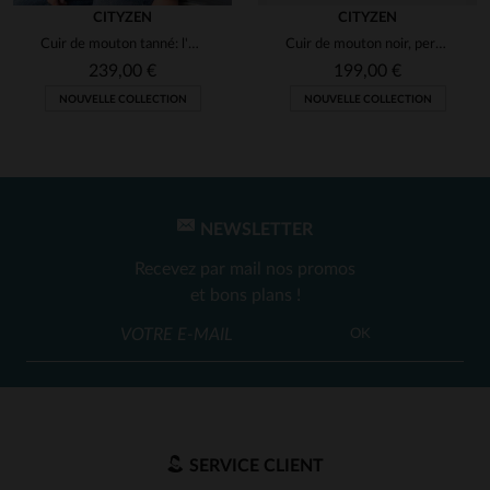
CITYZEN
CITYZEN
Cuir de mouton tanné: l'esprit biker dans un perfecto noir.
Cuir de mouton noir, perfecto slim fit au style rock et intemporel.
239,00 €
199,00 €
NOUVELLE COLLECTION
NOUVELLE COLLECTION
NEWSLETTER
Recevez par mail nos promos
et bons plans !
OK
SERVICE CLIENT