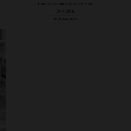
Parfait
Pantalon en cuir noir pour femme
249,00 €
Avis du
04/02/2024
, suite à une expérience du
29/01/2024
par
Monique C
TOUTES SAISONS
UTILE
(0)
Signaler
1
2
3