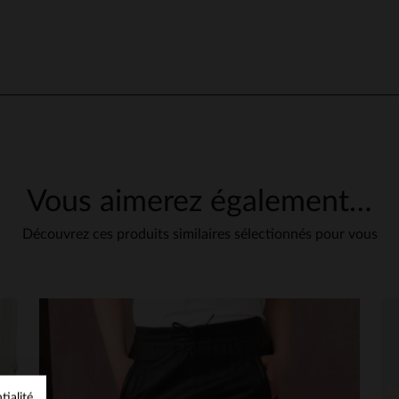
5
/
5
Avis collecté par un tiers
Pas de commentaire
Avis du
08/02/2026
, suite à une expérience du
01/02/2026
par
Petra K.
Publié à l'origine sur
leder-jack.de (de)
VOIR L’AVIS D’ORIGINE
Signaler
Vous aimerez également…
5
Découvrez ces produits similaires sélectionnés pour vous
/
5
Avis collecté par un tiers
Pas de commentaire
Avis du
03/12/2025
, suite à une expérience du
25/11/2025
par
Katrin M.
Publié à l'origine sur
leder-jack.de (de)
VOIR L’AVIS D’ORIGINE
Signaler
tialité