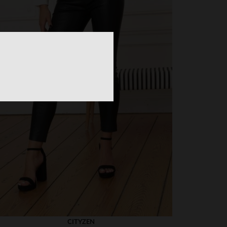
.
CITYZEN