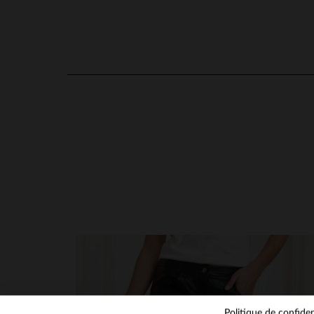
4.6
/
5
Basé sur
13
avis soumis à un
contrôle
Voir tous les avis sur ce site
5
étoiles
8
4
étoiles
5
en cliquant ici
3
étoiles
0
2
étoiles
0
1
étoile
0
Trier les avis
Politique de confiden