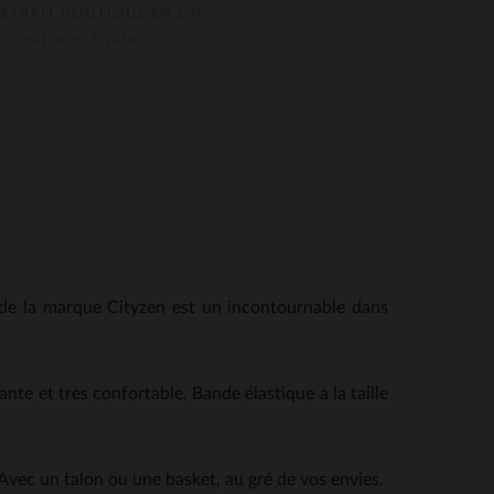
RETRAIT BOUTIQUE EN 1 H
3 Boutiques À Votre Service
de la marque Cityzen est un incontournable dans
te et très confortable. Bande élastique à la taille
 Avec un talon ou une basket, au gré de vos envies.