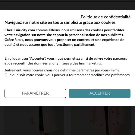
Excellente qualité
Avis du
03/12/2023
, suite à une
expérience du
26/11/2023
par
Basé sur
2
avis soumis à un
Politique de confidentialité
Catherine M.
contrôle
Naviguez sur notre site en toute simplicité grâce aux cookies
Voir tous les avis sur ce site
UTILE
(0)
Signaler
Chez Cuir-city.com comme ailleurs, nous utilisons des cookies pour faciliter
Vous aimerez également…
votre navigation sur notre site et pour la personnalisation de nos publicités.
5
étoiles
2
Grâce à eux, nous pouvons vous proposer un contenu et une expérience de
qualité et nous assurer que tout fonctionne parfaitement.
4
étoiles
0
Would you like to be redirected to our English site?
Découvrez ces produits similaires sélectionnés pour vous
5
3
étoiles
0
Avis collecté par un tiers
2
étoiles
0
No
En cliquant sur "Accepter", vous nous permettez ainsi de suivre votre parcours
et de recueillir des données anonymisées à des fins marketing.
1
étoile
0
Très bien sympa debongout et
prix excellent
Autrement, vous pouvez choisir de définir les paramètres par vous-même.
Yes
Quelque soit votre choix, vous pouvez à tout moment modifier vos préférences.
Trier les avis
Avis du
07/07/2022
, suite à une
expérience du
30/06/2022
par
Christine M.
PARAMÉTRER
ACCEPTER
UTILE
(0)
Signaler
1