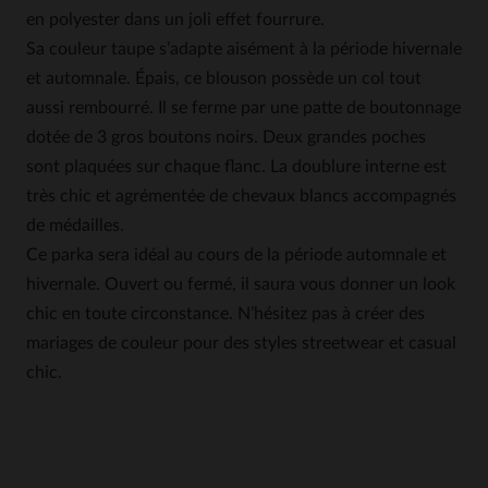
en polyester dans un joli effet fourrure.
Sa couleur taupe s’adapte aisément à la période hivernale
et automnale. Épais, ce blouson possède un col tout
aussi rembourré. Il se ferme par une patte de boutonnage
dotée de 3 gros boutons noirs. Deux grandes poches
sont plaquées sur chaque flanc. La doublure interne est
très chic et agrémentée de chevaux blancs accompagnés
de médailles.
Ce parka sera idéal au cours de la période automnale et
hivernale. Ouvert ou fermé, il saura vous donner un look
chic en toute circonstance. N’hésitez pas à créer des
mariages de couleur pour des styles streetwear et casual
chic.
5
5
/
5
Avis collecté par un tiers