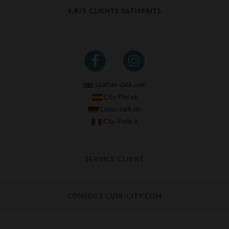
4,8/5 CLIENTS SATISFAITS
Leather-Jack.com
City-Piel.es
Leder-Jack.de
City-Pelle.it
SERVICE CLIENT
Suivre ma commande
Échange & Remboursement
CONSEILS CUIR-CITY.COM
Questions fréquentes
Livraison gratuite
Entretien du cuir