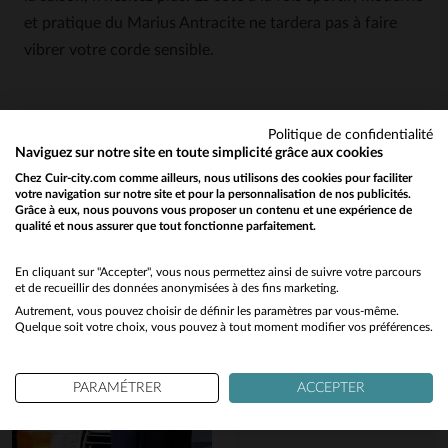
et pratique du Marius Antracite ne tardera pas à faire
vibrer votre corde sensible.
Politique de confidentialité
Naviguez sur notre site en toute simplicité grâce aux cookies
Chez Cuir-city.com comme ailleurs, nous utilisons des cookies pour faciliter
votre navigation sur notre site et pour la personnalisation de nos publicités.
Grâce à eux, nous pouvons vous proposer un contenu et une expérience de
qualité et nous assurer que tout fonctionne parfaitement.
Would you like to be redirected to our English site?
Vous aimerez également…
No
En cliquant sur "Accepter", vous nous permettez ainsi de suivre votre parcours
et de recueillir des données anonymisées à des fins marketing.
Autrement, vous pouvez choisir de définir les paramètres par vous-même.
Yes
Découvrez ces produits similaires sélectionnés pour vous
Quelque soit votre choix, vous pouvez à tout moment modifier vos préférences.
PARAMÉTRER
ACCEPTER
notre rubrique