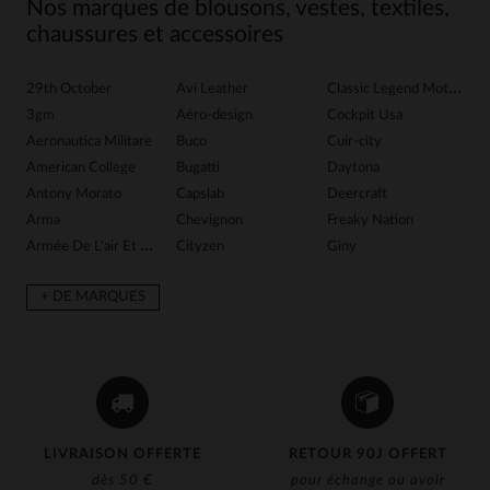
Nos marques de blousons, vestes, textiles,
chaussures et accessoires
29th October
Avi Leather
Classic Legend Motors
G
3gm
Aéro-design
Cockpit Usa
G
Aeronautica Militare
Buco
Cuir-city
G
American College
Bugatti
Daytona
Gr
Antony Morato
Capslab
Deercraft
H
Arma
Chevignon
Freaky Nation
Ib
Armée De L'air Et De Espace
Cityzen
Giny
In
+ DE MARQUES
LIVRAISON OFFERTE
RETOUR 90J OFFERT
dès 50 €
pour échange ou avoir