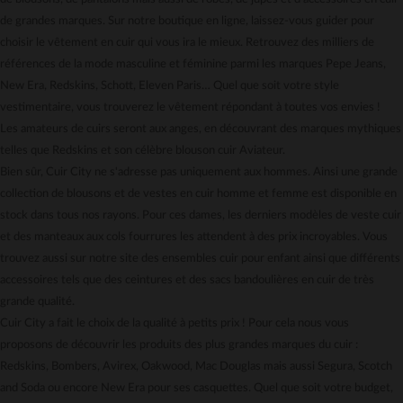
Gestion des cookies
de grandes marques. Sur notre boutique en ligne, laissez-vous guider pour
Carte cadeau
choisir le vêtement en cuir qui vous ira le mieux. Retrouvez des milliers de
Mentions légales
références de la mode masculine et féminine parmi les marques Pepe Jeans,
New Era, Redskins, Schott, Eleven Paris… Quel que soit votre style
vestimentaire, vous trouverez le vêtement répondant à toutes vos envies !
Les amateurs de cuirs seront aux anges, en découvrant des marques mythiques
telles que Redskins et son célèbre blouson cuir Aviateur.
Bien sûr, Cuir City ne s'adresse pas uniquement aux hommes. Ainsi une grande
collection de blousons et de vestes en cuir homme et femme est disponible en
stock dans tous nos rayons. Pour ces dames, les derniers modèles de veste cuir
et des manteaux aux cols fourrures les attendent à des prix incroyables. Vous
trouvez aussi sur notre site des ensembles cuir pour enfant ainsi que différents
accessoires tels que des ceintures et des sacs bandoulières en cuir de très
grande qualité.
Cuir City a fait le choix de la qualité à petits prix ! Pour cela nous vous
proposons de découvrir les produits des plus grandes marques du cuir :
Redskins, Bombers, Avirex, Oakwood, Mac Douglas mais aussi Segura, Scotch
and Soda ou encore New Era pour ses casquettes. Quel que soit votre budget,