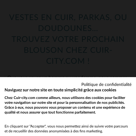
VESTES EN CUIR, PARKAS, OU
DOUDOUNES…
TROUVEZ VOTRE PROCHAIN
BLOUSON CHEZ CUIR-
CITY.COM !
Que vous soyez un homme ou une femme, nous sommes
sûrs d’avoir le blouson ou le manteau qu’il vous faut !
Politique de confidentialité
Naviguez sur notre site en toute simplicité grâce aux cookies
Une fois votre rayon choisi ci-dessus, vous avez accès à
Chez Cuir-city.com comme ailleurs, nous utilisons des cookies pour faciliter
notre catalogue : plus de 1000 blousons en cuir et
votre navigation sur notre site et pour la personnalisation de nos publicités.
presque autant dans notre rayon textile ! Craquez pour
Grâce à eux, nous pouvons vous proposer un contenu et une expérience de
qualité et nous assurer que tout fonctionne parfaitement.
Would you like to be redirected to our English site?
les dernières nouveautés parmi nos perfectos, nos
aviateurs ou bien même parmi nos classiques !
No
En cliquant sur "Accepter", vous nous permettez ainsi de suivre votre parcours
et de recueillir des données anonymisées à des fins marketing.