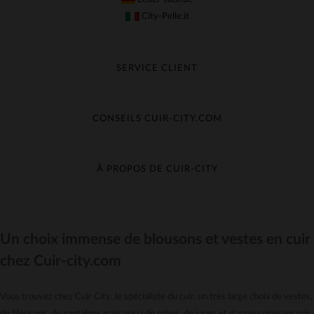
City-Pelle.it
SERVICE CLIENT
Suivre ma commande
Échange & Remboursement
CONSEILS CUIR-CITY.COM
Questions fréquentes
Livraison gratuite
Entretien du cuir
Contacter le service client
Guide des matières
À PROPOS DE CUIR-CITY
Guide des tailles
Découvrez Cuir-City
CGV
Recrutement
Un choix immense de blousons et vestes en cuir
Nos moyens de paiement
chez Cuir-city.com
Le pack garantie
*Offres et Promotions
Vous trouvez chez Cuir City, le spécialiste du cuir, un très large choix de vestes,
Confidentialité
de blousons, de pantalons mais aussi de robes, de jupes et d'accessoires en cuir