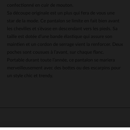
confectionné en cuir de mouton.
Sa découpe originale est un plus qui fera de vous une
star de la mode. Ce pantalon se limite en fait bien avant
les chevilles et s’évase en descendant vers les pieds. Sa
taille est dotée d’une bande élastique qui assure son
maintien et un cordon de serrage vient la renforcer. Deux
poches sont cousues à l’avant, sur chaque flanc.
Portable durant toute l’année, ce pantalon se mariera
merveilleusement avec des bottes ou des escarpins pour
un style chic et trendy.
4.5
4
/
5
Avis collecté par un tiers
Pas de commentaire
Avis du
07/12/2024
, suite à une
expérience du
30/11/2024
par
Basé sur
2
avis soumis à un
Barbara B.
contrôle