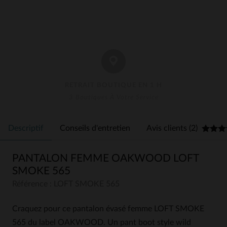
RETRAIT BOUTIQUE EN 1 H
3 Boutiques À Votre Service
Descriptif
Conseils d'entretien
Avis clients (2)
PANTALON FEMME OAKWOOD LOFT
SMOKE 565
Référence : LOFT SMOKE 565
Craquez pour ce pantalon évasé femme LOFT SMOKE
565 du label OAKWOOD. Un pant boot style wild