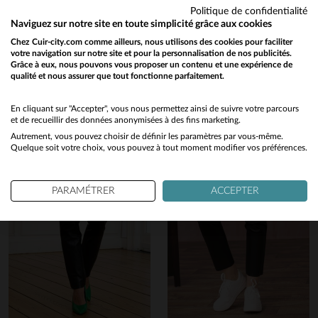
Publié à l'origine sur
leder-jack.de
Voir tous les avis sur ce site
Politique de confidentialité
Naviguez sur notre site en toute simplicité grâce aux cookies
Vous aimerez également…
VOIR L’AVIS D’ORIGINE
5
étoiles
1
Chez Cuir-city.com comme ailleurs, nous utilisons des cookies pour faciliter
Signaler
4
étoiles
1
votre navigation sur notre site et pour la personnalisation de nos publicités.
Découvrez ces produits similaires sélectionnés pour vous
3
étoiles
0
Grâce à eux, nous pouvons vous proposer un contenu et une expérience de
qualité et nous assurer que tout fonctionne parfaitement.
Would you like to be redirected to our English site?
2
étoiles
0
5
1
étoile
0
Avis collecté par un tiers
No
En cliquant sur "Accepter", vous nous permettez ainsi de suivre votre parcours
et de recueillir des données anonymisées à des fins marketing.
Beau pantalon en cuir
Trier les avis
en cliquant ici
Autrement, vous pouvez choisir de définir les paramètres par vous-même.
Yes
Avis du
04/10/2024
, suite à une
Quelque soit votre choix, vous pouvez à tout moment modifier vos préférences.
expérience du
26/09/2024
par
Elisabeth P.
UTILE
(0)
Signaler
PARAMÉTRER
ACCEPTER
1