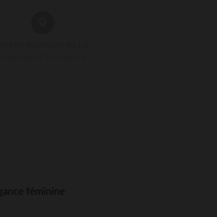
RETRAIT BOUTIQUE EN 1 H
3 Boutiques À Votre Service
égance féminine