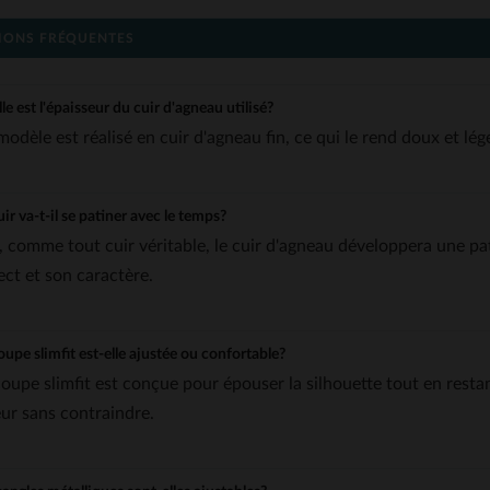
IONS FRÉQUENTES
le est l'épaisseur du cuir d'agneau utilisé?
modèle est réalisé en cuir d'agneau fin, ce qui le rend doux et l
uir va-t-il se patiner avec le temps?
, comme tout cuir véritable, le cuir d'agneau développera une pat
ect et son caractère.
oupe slimfit est-elle ajustée ou confortable?
coupe slimfit est conçue pour épouser la silhouette tout en restan
eur sans contraindre.