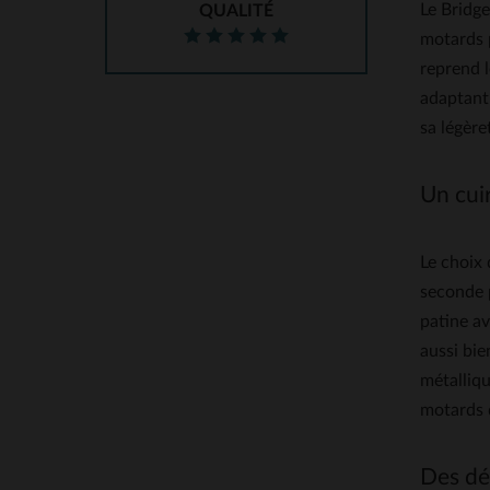
Le Bridge
QUALITÉ
motards p
reprend l
adaptant 
sa légère
Un cuir
Le choix 
seconde 
patine av
aussi bie
métalliqu
motards 
Des dét