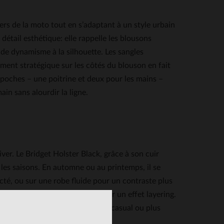
rs de la moto tout en s’adaptant à un style urbain
détail esthétique: elle rappelle les blousons
de dynamisme à la silhouette. Les sangles
ement stratégique sur les côtés du blouson en fait
s poches – une poitrine et deux pour les mains –
ain sans alourdir la ligne.
ver. Le Bridget Holster Black, grâce à son cuir
n les saisons. En automne ou au printemps, il se
cté, ou sur une robe fluide pour un contraste plus
superposer à un pull en laine pour un effet layering.
dans une garde-robe, qu’elle soit casual ou plus