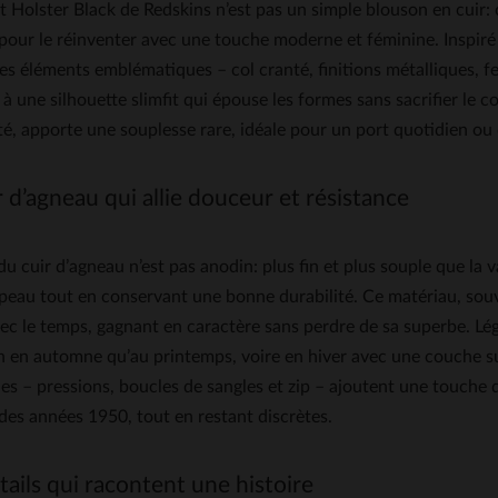
t Holster Black de Redskins n’est pas un simple blouson en cuir: c
our le réinventer avec une touche moderne et féminine. Inspiré 
es éléments emblématiques – col cranté, finitions métalliques, f
à une silhouette slimfit qui épouse les formes sans sacrifier le c
té, apporte une souplesse rare, idéale pour un port quotidien ou d
 d’agneau qui allie douceur et résistance
du cuir d’agneau n’est pas anodin: plus fin et plus souple que la v
peau tout en conservant une bonne durabilité. Ce matériau, souv
ec le temps, gagnant en caractère sans perdre de sa superbe. Lég
n en automne qu’au printemps, voire en hiver avec une couche su
es – pressions, boucles de sangles et zip – ajoutent une touche 
des années 1950, tout en restant discrètes.
ails qui racontent une histoire