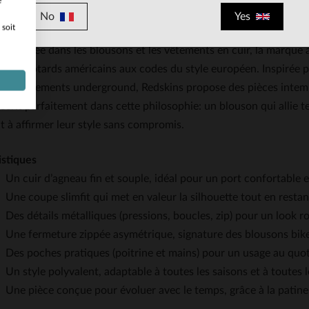
e
No
Yes
 soit
est une marque française née dans les années 1980, à une époque
Spécialisée dans les blousons et les vêtements en cuir, la marqu
e des motards américains aux codes du style européen. Inspirée pa
les mouvements underground, Redskins propose des pièces intemp
nscrit parfaitement dans cette philosophie: un blouson qui allie t
 à affirmer leur style sans compromis.
istiques
Un cuir d’agneau fin et souple, idéal pour un port confortable 
Une coupe slimfit qui met en valeur la silhouette tout en restant
Des détails métalliques (pressions, boucles, zip) pour un look r
Une fermeture zippée asymétrique, signature des blousons bik
Des poches pratiques (poitrine et mains) pour un usage au quo
Un style polyvalent, adaptable à toutes les saisons et à toutes 
Une pièce conçue pour évoluer avec le temps, grâce à la patine 