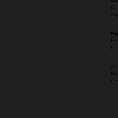
Les 
Oui
les
Peut
Le 
tro
Comm
Il 
Évit
4.6
/
5