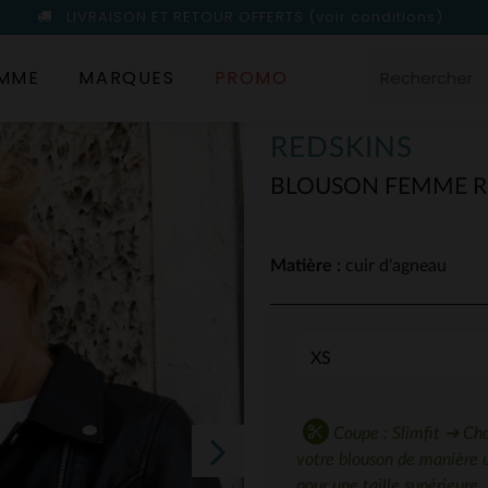
LIVRAISON ET RETOUR OFFERTS
(voir conditions)
MME
MARQUES
PROMO
REDSKINS
BLOUSON FEMME RE
Matière :
cuir d'agneau
Coupe : Slimfit ➔ Choi
votre blouson de manière 
pour une taille supérieure.