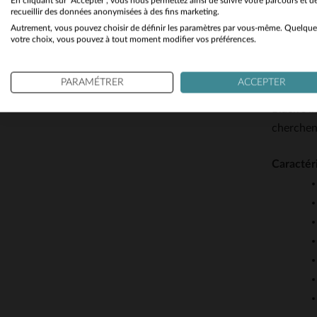
En cliquant sur "Accepter", vous nous permettez ainsi de suivre votre parcours et d
recueillir des données anonymisées à des fins marketing.
Autrement, vous pouvez choisir de définir les paramètres par vous-même. Quelque
Redskins 
votre choix, vous pouvez à tout moment modifier vos préférences.
liberté. 
l’héritag
PARAMÉTRER
ACCEPTER
rock et 
Black s’i
cherchent
Caractér