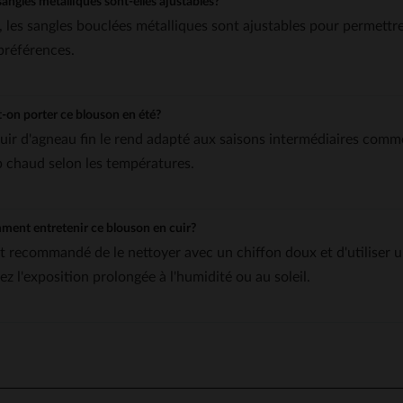
sangles métalliques sont-elles ajustables?
, les sangles bouclées métalliques sont ajustables pour permettr
 préférences.
-on porter ce blouson en été?
cuir d'agneau fin le rend adapté aux saisons intermédiaires comme
p chaud selon les températures.
ent entretenir ce blouson en cuir?
est recommandé de le nettoyer avec un chiffon doux et d'utiliser u
ez l'exposition prolongée à l'humidité ou au soleil.
5
/
5
Avis collecté par un tiers
Magnifique