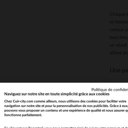
Chaque él
et fémini
conçus p
bouclées,
un atout 
allient p
Une pi
Contraire
Politique de confiden
Naviguez sur notre site en toute simplicité grâce aux cookies
d’agneau 
Chez Cuir-city.com comme ailleurs, nous utilisons des cookies pour faciliter votre
porte seu
navigation sur notre site et pour la personnalisation de nos publicités. Grâce à eux
pouvons vous proposer un contenu et une expérience de qualité et nous assurer q
sophistiq
fonctionne parfaitement.
Son style
habillée.