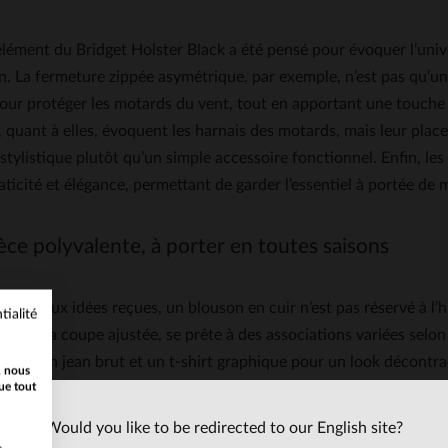
ément du Bridget Holster Black a été pensé pour évoquer l’unive
n. La fermeture zippée asymétrique, par exemple, n’est pas qu’un 
our protéger les motards du vent, tout en apportant une touche 
 quant à elles, évoquent les harnais des motards, mais leur plac
stylistique plutôt qu’un simple accessoire fonctionnel. Enfin, le
raticité et élégance, permettant de garder l’essentiel à portée de m
èce polyvalente, à porter en toutes saisons
ment aux idées reçues, un blouson en cuir n’est pas réservé à l’hi
tialité
fin et sa coupe ajustée, se prête à des associations variées selo
l, sur un jean brut et un t-shirt graphique pour un look décontra
, nous
ue tout
ué. En hiver, il peut se glisser sous un manteau plus épais ou se 
 rock, mais jamais outrancier, en fait une pièce facile à intégrer 
Would you like to be redirected to our English site?