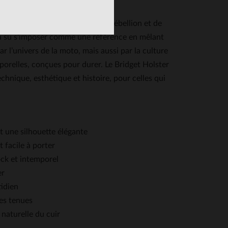
 où le cuir était synonyme de rébellion et de
e a su s’imposer comme une référence en mêlant
r l’univers de la moto, mais aussi par la culture
orelles, conçues pour durer. Le Bridget Holster
echnique, esthétique et histoire, pour celles qui
et une silhouette élégante
 facile à porter
ock et intemporel
er
tidien
les tenues
naturelle du cuir