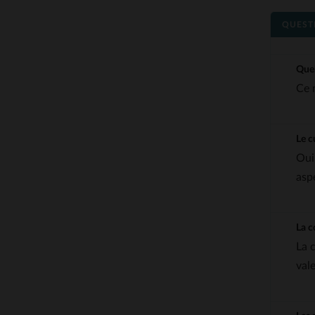
QUEST
Quel
Ce 
Le c
Oui
asp
La c
La 
val