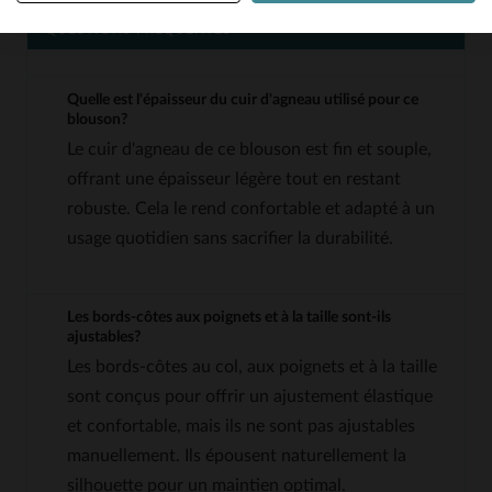
QUESTIONS FRÉQUENTES
Quelle est l'épaisseur du cuir d'agneau utilisé pour ce
blouson?
Le cuir d'agneau de ce blouson est fin et souple,
offrant une épaisseur légère tout en restant
robuste. Cela le rend confortable et adapté à un
usage quotidien sans sacrifier la durabilité.
Les bords-côtes aux poignets et à la taille sont-ils
ajustables?
Les bords-côtes au col, aux poignets et à la taille
sont conçus pour offrir un ajustement élastique
et confortable, mais ils ne sont pas ajustables
manuellement. Ils épousent naturellement la
silhouette pour un maintien optimal.