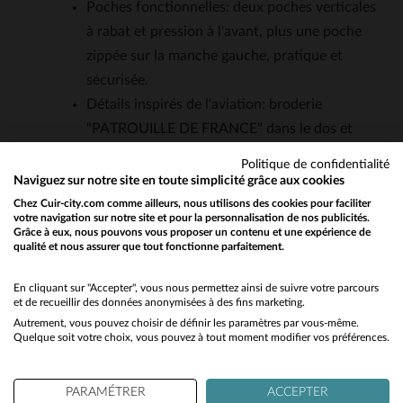
Poches fonctionnelles: deux poches verticales
à rabat et pression à l'avant, plus une poche
zippée sur la manche gauche, pratique et
sécurisée.
Détails inspirés de l'aviation: broderie
"PATROUILLE DE FRANCE" dans le dos et
petit drapeau français sur la manche, pour une
Politique de confidentialité
touche distinctive.
Naviguez sur notre site en toute simplicité grâce aux cookies
Bords-côtes au col, poignets et taille, assurant
Chez Cuir-city.com comme ailleurs, nous utilisons des cookies pour faciliter
votre navigation sur notre site et pour la personnalisation de nos publicités.
un maintien parfait et une isolation légère.
Grâce à eux, nous pouvons vous proposer un contenu et une expérience de
qualité et nous assurer que tout fonctionne parfaitement.
Would you like to be redirected to our English site?
Doublure intérieure perforée en polyester,
respirante et adaptée aux variations de
No
En cliquant sur "Accepter", vous nous permettez ainsi de suivre votre parcours
température.
et de recueillir des données anonymisées à des fins marketing.
Style polyvalent, entre sport et décontraction,
Autrement, vous pouvez choisir de définir les paramètres par vous-même.
Yes
Quelque soit votre choix, vous pouvez à tout moment modifier vos préférences.
qui s'accorde aussi bien avec un jean qu'avec
un pantalon en laine.
PARAMÉTRER
ACCEPTER