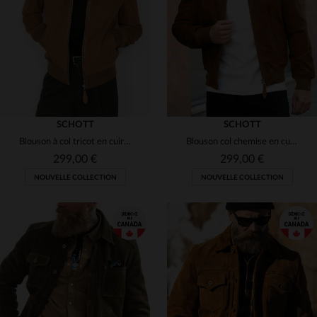
(1)
(8)
S
M
L
XL
4XL
3XL
(3)
(1)
(3)
(2)
(18)
SCHOTT
SCHOTT
Blouson à col tricot en cuir velours couleur rouille
Blouson col chemise en cuir velours couleur rouille
299,00 €
299,00 €
NOUVELLE COLLECTION
NOUVELLE COLLECTION
TAILLES DISPONIBLES
TAILLES DISPONIBLES