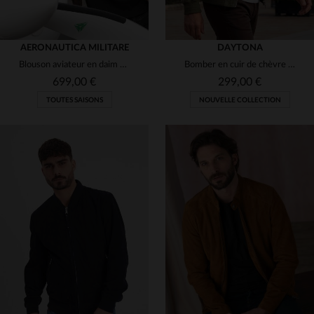
AERONAUTICA MILITARE
DAYTONA
Blouson aviateur en daim de mouton chocolat, coupe régulière.
Bomber en cuir de chèvre suédé, doux et léger, style casual élégant.
699,00 €
299,00 €
TOUTES SAISONS
NOUVELLE COLLECTION
TAILLES DISPONIBLES
TAILLES DISPONIBLES
48
52
54
56
S
M
L
XL