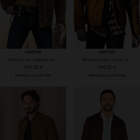
S
M
L
XL
2XL
S
M
L
XL
2XL
MASTER
MASTER
Veste en cuir roughout olive. Sans doublure, elle évolue avec l'usage.
Blouson trucker en cuir velours style western couleur tan
499,00 €
599,00 €
NOUVELLE COLLECTION
NOUVELLE COLLECTION
TAILLES DISPONIBLES
TAILLES DISPONIBLES
S
M
L
XL
2XL
S
M
L
XL
2XL
3XL
3XL