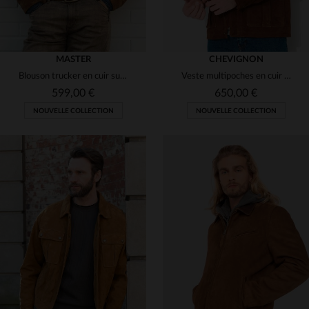
MASTER
CHEVIGNON
Blouson trucker en cuir suédé robuste avec col cuir de buffle
Veste multipoches en cuir suédé cognac
599,00 €
650,00 €
NOUVELLE COLLECTION
NOUVELLE COLLECTION
TAILLES DISPONIBLES
TAILLES DISPONIBLES
M
L
2XL
3XL
4XL
M
L
XL
2XL