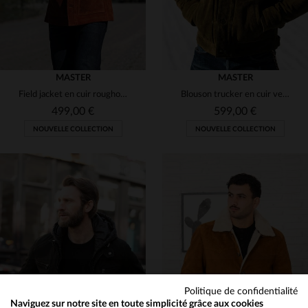
MASTER
MASTER
Field jacket en cuir roughout cuivre, robuste et patinable.
Blouson trucker en cuir velours olive style western
499,00 €
599,00 €
NOUVELLE COLLECTION
NOUVELLE COLLECTION
TAILLES DISPONIBLES
TAILLES DISPONIBLES
M
L
XL
2XL
3XL
S
M
L
XL
Politique de confidentialité
Naviguez sur notre site en toute simplicité grâce aux cookies