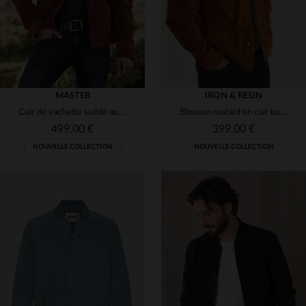
MASTER
IRON & RESIN
Cuir de vachette suédé aux reflets cuivrés, évoluant avec le temps.
Blouson motard en cuir buffalo épais. Doublure sherpa pour l'hiver.
499,00 €
399,00 €
NOUVELLE COLLECTION
NOUVELLE COLLECTION
TAILLES DISPONIBLES
S
M
L
XL
2XL
TAILLES DISPONIBLES
3XL
S
M
L
2XL
3XL