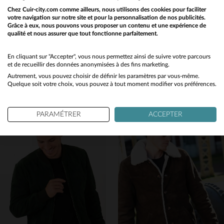
Chez Cuir-city.com comme ailleurs, nous utilisons des cookies pour faciliter
votre navigation sur notre site et pour la personnalisation de nos publicités.
Grâce à eux, nous pouvons vous proposer un contenu et une expérience de
qualité et nous assurer que tout fonctionne parfaitement.
Would you like to be redirected to our English site?
SERGE PARIENTE
IRON & RESIN
No
En cliquant sur "Accepter", vous nous permettez ainsi de suivre votre parcours
Blouson en nubuck noir avec capuche amovible
Daim de buffle cognac, doublure sherpa : blouson d'hiver robuste.
et de recueillir des données anonymisées à des fins marketing.
299,00 €
429,00 €
Autrement, vous pouvez choisir de définir les paramètres par vous-même.
Yes
Quelque soit votre choix, vous pouvez à tout moment modifier vos préférences.
NOUVELLE COLLECTION
NOUVELLE COLLECTION
PARAMÉTRER
ACCEPTER
TAILLES DISPONIBLES
TAILLES DISPONIBLES
S
M
XL
M
L
2XL