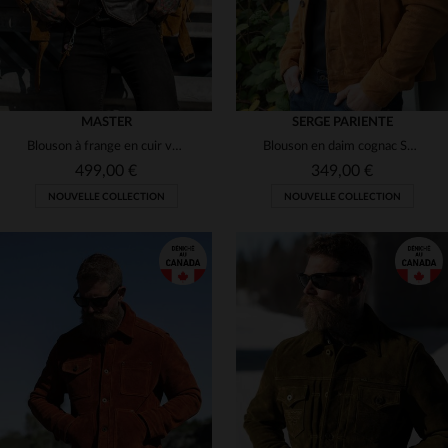
MASTER
SERGE PARIENTE
Blouson à frange en cuir velours de vachette
Blouson en daim cognac Serge Pariente, inspiré des vestes jeans.
499,00 €
349,00 €
NOUVELLE COLLECTION
NOUVELLE COLLECTION
TAILLES DISPONIBLES
TAILLES DISPONIBLES
S
M
L
2XL
3XL
M
XL
2XL
3XL