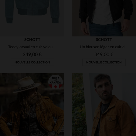
SCHOTT
SCHOTT
Teddy casual en cuir velours bleu ciel
Un blouson léger en cuir de chèvre velouté effet daim, bleu marine, à la coupe décontractée et au col teddy.
349,00 €
349,00 €
NOUVELLE COLLECTION
NOUVELLE COLLECTION
TAILLES DISPONIBLES
TAILLES DISPONIBLES
S
M
L
XL
2XL
S
L
XL
2XL
3XL