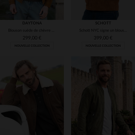
DAYTONA
SCHOTT
Blouson suède de chèvre cognac, léger et moderne pour un style urbain.
Schott NYC signe un blouson worker en cuir de chèvre velours rust.
299,00 €
399,00 €
NOUVELLE COLLECTION
NOUVELLE COLLECTION
TAILLES DISPONIBLES
TAILLES DISPONIBLES
M
L
XL
2XL
M
L
3XL