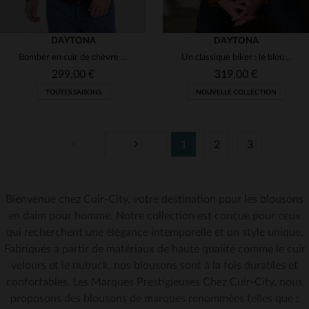
DAYTONA
DAYTONA
Bomber en cuir de chèvre velours bleu marine, souple et polyvalent.
Un classique biker : le blouson Delf en daim de chèvre couleur cognac.
299,00 €
319,00 €
TOUTES SAISONS
NOUVELLE COLLECTION
1
2
3
Bienvenue chez Cuir-City, votre destination pour les blousons
TAILLES DISPONIBLES
TAILLES DISPONIBLES
en daim pour homme. Notre collection est conçue pour ceux
qui recherchent une élégance intemporelle et un style unique.
M
2XL
3XL
4XL
M
3XL
Fabriqués à partir de matériaux de haute qualité comme le cuir
velours et le nubuck, nos blousons sont à la fois durables et
confortables. Les Marques Prestigieuses Chez Cuir-City, nous
proposons des blousons de marques renommées telles que :