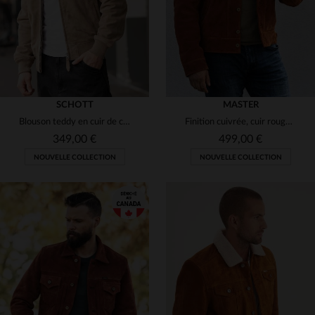
SCHOTT
MASTER
Blouson teddy en cuir de chèvre velours, Schott, doux et intemporel.
Finition cuivrée, cuir roughout : un blouson qui patine avec style.
349,00 €
499,00 €
NOUVELLE COLLECTION
NOUVELLE COLLECTION
TAILLES DISPONIBLES
TAILLES DISPONIBLES
S
M
L
XL
2XL
S
L
XL
2XL
3XL