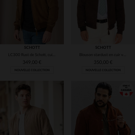
SCHOTT
SCHOTT
LC300 Rust de Schott, cuir de chèvre velouté. Style chic et sobre.
Blouson stardust en cuir velours marron
349,00 €
350,00 €
NOUVELLE COLLECTION
NOUVELLE COLLECTION
TAILLES DISPONIBLES
TAILLES DISPONIBLES
S
M
L
XL
2XL
S
M
L
XL
2XL