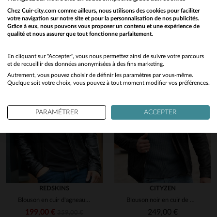
Découvrez ces produits similaires sélectionnés pour vous
Chez Cuir-city.com comme ailleurs, nous utilisons des cookies pour faciliter
votre navigation sur notre site et pour la personnalisation de nos publicités.
Grâce à eux, nous pouvons vous proposer un contenu et une expérience de
qualité et nous assurer que tout fonctionne parfaitement.
Would you like to be redirected to our English site?
No
En cliquant sur "Accepter", vous nous permettez ainsi de suivre votre parcours
et de recueillir des données anonymisées à des fins marketing.
Autrement, vous pouvez choisir de définir les paramètres par vous-même.
Yes
Quelque soit votre choix, vous pouvez à tout moment modifier vos préférences.
PARAMÉTRER
ACCEPTER
REDSKINS
CITYZEN
Blouson en cuir d'agneau noir, sobre et intemporel, signé Redskins.
Blouson noir en cuir de mouton, coupe slim, élégance urbaine et sobre.
199,00 €
249,00 €
359,00 €