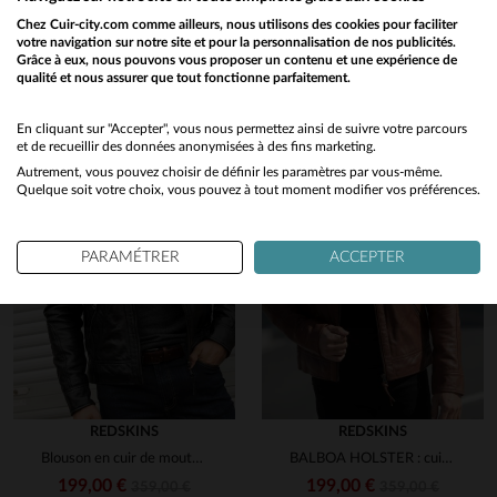
Découvrez ces produits similaires sélectionnés pour vous
Chez Cuir-city.com comme ailleurs, nous utilisons des cookies pour faciliter
votre navigation sur notre site et pour la personnalisation de nos publicités.
Grâce à eux, nous pouvons vous proposer un contenu et une expérience de
qualité et nous assurer que tout fonctionne parfaitement.
Would you like to be redirected to our English site?
No
En cliquant sur "Accepter", vous nous permettez ainsi de suivre votre parcours
et de recueillir des données anonymisées à des fins marketing.
Autrement, vous pouvez choisir de définir les paramètres par vous-même.
Yes
Quelque soit votre choix, vous pouvez à tout moment modifier vos préférences.
PARAMÉTRER
ACCEPTER
REDSKINS
REDSKINS
Blouson en cuir de mouton noir, coupe slimfit et détails matelassés.
BALBOA HOLSTER : cuir de mouton cognac, coupe slimfit et style motard.
199,00 €
199,00 €
359,00 €
359,00 €