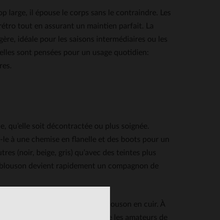
p large, il épouse le corps sans le contraindre. Les
étro tout en assurant un maintien parfait. La
ère, idéale pour les saisons intermédiaires ou les
 elles sont pensées pour un usage quotidien:
res.
, qu’elle soit décontractée ou plus soignée.
z-le à une chemise en flanelle et des boots pour un
tres (noir, beige, gris) qu’avec des teintes plus
, ce blouson devient rapidement un compagnon de
enue une référence absolue du blouson en cuir. À
s et les cinéastes avant de séduire les amateurs de