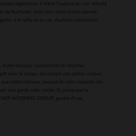
marque légendaire, il marie l’audace du cuir velouté
pas de fioritures, mais une construction pensée
nets, à la taille et au col, doublure matelassée
.
uté, d’une douceur surprenante au toucher.
ouplit avec le temps, développe une patine unique,
 aux reflets terreux, évoque les tons naturels des
vec une garde-robe variée. Et parce que la
ié LEATHER WORKING GROUP, garant d’une