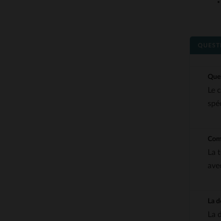
QUEST
Quel
Le c
spéc
Comm
La 
ave
La d
La 