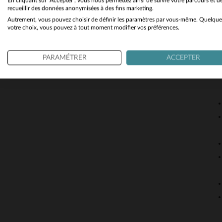
En cliquant sur "Accepter", vous nous permettez ainsi de suivre votre parcours et d
recueillir des données anonymisées à des fins marketing.
pièces in
Autrement, vous pouvez choisir de définir les paramètres par vous-même. Quelque
fabriqués
votre choix, vous pouvez à tout moment modifier vos préférences.
blouson q
PARAMÉTRER
ACCEPTER
Caractér