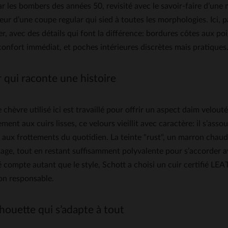
ar les bombers des années 50, revisité avec le savoir-faire d’une 
eur d’une coupe regular qui sied à toutes les morphologies. Ici, 
r, avec des détails qui font la différence: bordures côtes aux poig
onfort immédiat, et poches intérieures discrètes mais pratiques
 qui raconte une histoire
e chèvre utilisé ici est travaillé pour offrir un aspect daim velo
ment aux cuirs lisses, ce velours vieillit avec caractère: il s’ass
e aux frottements du quotidien. La teinte "rust", un marron chaud
tage, tout en restant suffisamment polyvalente pour s’accorder a
té compte autant que le style, Schott a choisi un cuir certif
on responsable.
houette qui s’adapte à tout