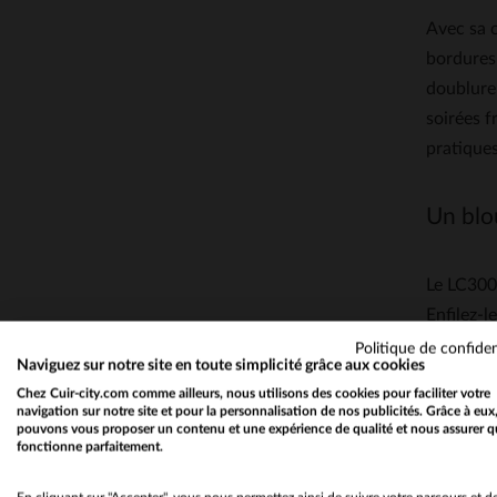
Avec sa c
bordures 
doublure 
soirées f
pratiques
Un blo
Le LC300 
Enfilez-l
style plu
Politique de confiden
Naviguez sur notre site en toute simplicité grâce aux cookies
vives (ro
Chez Cuir-city.com comme ailleurs, nous utilisons des cookies pour faciliter votre
tous les 
navigation sur notre site et pour la personnalisation de nos publicités. Grâce à eux
pouvons vous proposer un contenu et une expérience de qualité et nous assurer q
fonctionne parfaitement.
Schott N
l’origine