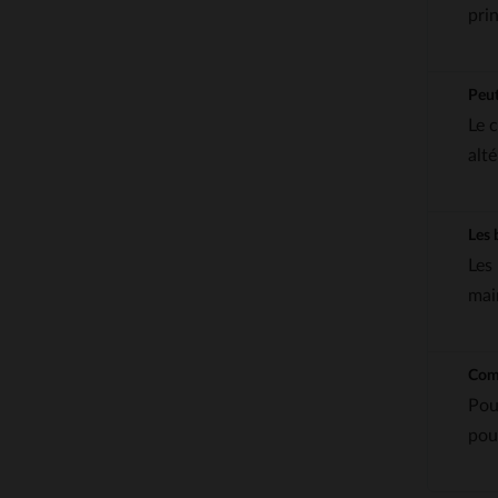
pri
Peut
Le 
alté
Les 
Les
mai
Comm
Pou
pou