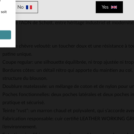
e
temporelles. Aujourd’hui, la marque perpétue son héritage avec d
No
Yes
 soit
 avec des cuirs d’exception et une attention méticuleuse aux dé
ui porte l’ADN de Schott, entre héritage industriel et modernité
istiques
Cuir de chèvre velouté: un toucher doux et une résistance à to
patine unique.
Coupe regular: une silhouette équilibrée, ni trop ajustée ni tro
Bordures côtes: un détail rétro qui apporte du maintien au col, a
structure du blouson.
Doublure matelassée: un mélange de coton et de nylon pour une
Poches fonctionnelles: deux poches latérales et deux poches i
pratique et sécurisé.
Teinte "rust": un marron chaud et polyvalent, qui s’accorde avec
Fabrication responsable: cuir certifié LEATHER WORKING GRO
l’environnement.