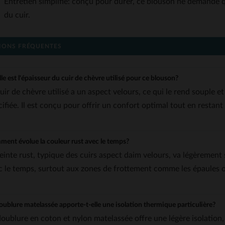
Entretien simplifié: conçu pour durer, ce blouson ne demande 
du cuir.
IONS FRÉQUENTES
le est l'épaisseur du cuir de chèvre utilisé pour ce blouson?
uir de chèvre utilisé a un aspect velours, ce qui le rend souple et
ifiée. Il est conçu pour offrir un confort optimal tout en restant 
ent évolue la couleur rust avec le temps?
teinte rust, typique des cuirs aspect daim velours, va légèrement
c le temps, surtout aux zones de frottement comme les épaules o
oublure matelassée apporte-t-elle une isolation thermique particulière?
doublure en coton et nylon matelassée offre une légère isolation,