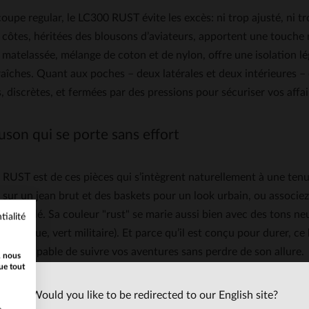
oupe regular, le LC300 RUST évite les excès: ni trop ajusté, ni tro
côtes, héritées des blousons d’aviateurs, apportent une touche r
matelassée, mélange de coton et de nylon, offre une isolation lég
raîches. Quant aux poches – deux latérales et deux intérieures –
, discrètes, et fermées par des pressions pour sécuriser vos affai
uson qui se porte sans effort
RUST est de ces pièces qui s’intègrent naturellement à une tenue
e sur un jean brut et des baskets pour un look urbain, ou associe
s travaillé. Sa couleur "rust" se marie aussi bien avec des tons neu
tialité
uge brique, vert militaire). Et parce qu’il est conçu pour durer
jours, capable de suivre vos aventures sans perdre de son allure.
, nous
ue tout
YC, c’est l’histoire d’une marque new-yorkaise née en 1928, dev
Would you like to be redirected to our English site?
 des premiers perfectos, Schott a habillé les motards, les rockeur