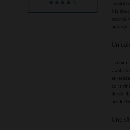
Inspiré p
à la douc
pour dure
pour un c
Un cuir
Le cuir d
Contraire
et résist
cuirs vin
durabili
producti
Une sil