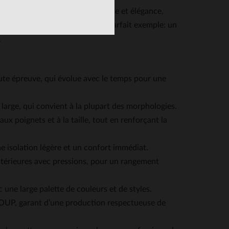
es modèles qui allient robustesse et élégance,
tails. Le LC300 RUST en est un parfait exemple: un
.
ute épreuve, qui évolue avec le temps pour une
p large, qui convient à la plupart des morphologies.
ux poignets et à la taille, tout en renforçant la
 isolation légère et un confort immédiat.
ntérieures avec pressions, pour un rangement
 une large palette de couleurs et de styles.
UP, garant d’une production respectueuse de