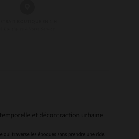
RETRAIT BOUTIQUE EN 1 H
3 Boutiques À Votre Service
ntemporelle et décontraction urbaine
 qui traverse les époques sans prendre une ride.