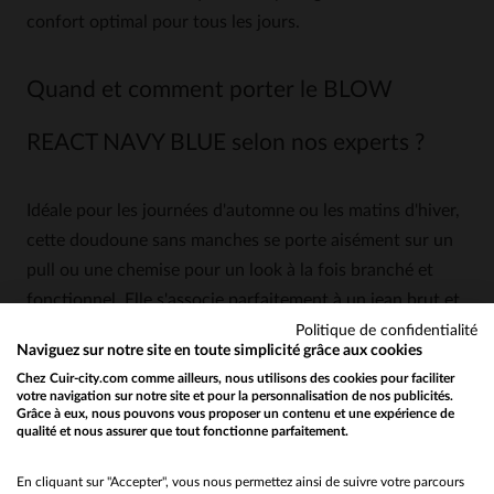
confort optimal pour tous les jours.
Quand et comment porter le BLOW
REACT NAVY BLUE selon nos experts ?
Idéale pour les journées d'automne ou les matins d'hiver,
cette doudoune sans manches se porte aisément sur un
pull ou une chemise pour un look à la fois branché et
fonctionnel. Elle s'associe parfaitement à un jean brut et
des bottines pour une allure urbaine et raffinée. La
Politique de confidentialité
Naviguez sur notre site en toute simplicité grâce aux cookies
simplicité de son style permet de l'intégrer facilement à
Chez Cuir-city.com comme ailleurs, nous utilisons des cookies pour faciliter
toute garde-robe masculine, pour un rendu à la fois
votre navigation sur notre site et pour la personnalisation de nos publicités.
Grâce à eux, nous pouvons vous proposer un contenu et une expérience de
classique et moderne.
qualité et nous assurer que tout fonctionne parfaitement.
Would you like to be redirected to our English site?
4.7
No
En cliquant sur "Accepter", vous nous permettez ainsi de suivre votre parcours
4
/
5